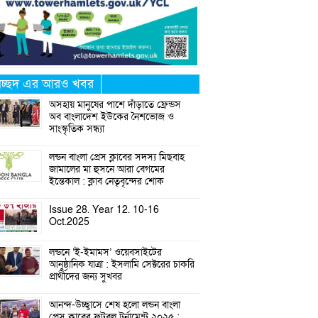
্রচ্ছদ এর আরও খবর
অসহায় মানুষের পাশে দাঁড়াতে ফ্রেন্ডস
অব বাংলাদেশ ইউকের নৈশভোজ ও
সাংস্কৃতিক সন্ধ্যা
লন্ডন বাংলা প্রেস ক্লাবের সদস্য মিছবাহ
জামালের মা হুসনে আরা বেগমের
ইন্তেকাল : ক্লাব নেতৃবৃন্দের শোক
Issue 28. Year 12. 10-16
Oct.2025
লন্ডনে ‘ই-ইমামস’ ওয়েবসাইটের
আনুষ্ঠানিক যাত্রা : ইসলামি সেক্টরের চাকরি
প্রার্থীদের জন্য সুখবর
আনন্দ-উচ্ছ্বাসে শেষ হলো লন্ডন বাংলা
প্রেস ক্লাবের ফুটবল টুর্নামেন্ট ২০২৫ :