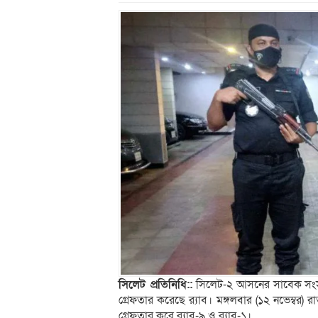
সিলেট প্রতিনিধি::
সিলেট-২ আসনের সাবেক সংসদ স
গ্রেফতার করেছে র‍্যাব। মঙ্গলবার (১২ নভেম্বর
গ্রেফতার করে র‍্যাব-৯ ও র‍্যাব-১।