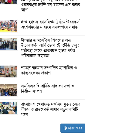
ওয়ানবাংলা চ্যাম্পিয়ন, চ্যানেল এস রানার
আপ
ইস্ট হ্যান্ডস ব্যাডমিন্টন টুর্নামেন্ট রেকর্ড
অংশগ্রহণের মাধ্যমে সফলভাবে সমাপ্ত
টাওয়ার হ্যামলেটসে শিশুদের জন্য
উচ্চাকাঙ্ক্ষী আর্লি হেল্প স্ট্র্যাটেজি চালু :
গর্ভাবস্থা থেকে প্রাপ্তবয়স্ক হওয়া পর্যন্ত
পরিবারকে সহায়তা
শাহেদ রাহমান সম্পাদিত ম্যাগাজিন ও
কাব্যসংকলন প্রকাশ
এমসিএর দ্বি-বার্ষিক সাধারণ সভা ও
নির্বাচন সম্পন্ন
বাংলাদেশ খেলাফত মজলিস যুক্তরাজ্যের
লীডস ও ব্রাডফোর্ড শাখার নতুন কমিটি
গঠন
আরও খবর