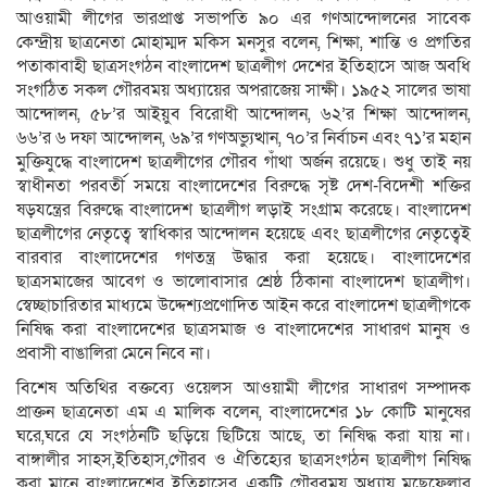
আওয়ামী লীগের ভারপ্রাপ্ত সভাপতি ৯০ এর গণআন্দোলনের সাবেক
কেন্দ্রীয় ছাত্রনেতা মোহাম্মদ মকিস মনসুর বলেন, শিক্ষা, শান্তি ও প্রগতির
পতাকাবাহী ছাত্রসংগঠন বাংলাদেশ ছাত্রলীগ দেশের ইতিহাসে আজ অবধি
সংগঠিত সকল গৌরবময় অধ্যায়ের অপরাজেয় সাক্ষী। ১৯৫২ সালের ভাষা
আন্দোলন, ৫৮’র আইয়ুব বিরোধী আন্দোলন, ৬২’র শিক্ষা আন্দোলন,
৬৬’র ৬ দফা আন্দোলন, ৬৯’র গণঅভ্যুত্থান, ৭০’র নির্বাচন এবং ৭১’র মহান
মুক্তিযুদ্ধে বাংলাদেশ ছাত্রলীগের গৌরব গাঁথা অর্জন রয়েছে। শুধু তাই নয়
স্বাধীনতা পরবর্তী সময়ে বাংলাদেশের বিরুদ্ধে সৃষ্ট দেশ-বিদেশী শক্তির
ষড়যন্ত্রের বিরুদ্ধে বাংলাদেশ ছাত্রলীগ লড়াই সংগ্রাম করেছে। বাংলাদেশ
ছাত্রলীগের নেতৃত্বে স্বাধিকার আন্দোলন হয়েছে এবং ছাত্রলীগের নেতৃত্বেই
বারবার বাংলাদেশের গণতন্ত্র উদ্ধার করা হয়েছে। বাংলাদেশের
ছাত্রসমাজের আবেগ ও ভালোবাসার শ্রেষ্ঠ ঠিকানা বাংলাদেশ ছাত্রলীগ।
স্বেচ্ছাচারিতার মাধ্যমে উদ্দেশ্যপ্রণোদিত আইন করে বাংলাদেশ ছাত্রলীগকে
নিষিদ্ধ করা বাংলাদেশের ছাত্রসমাজ ও বাংলাদেশের সাধারণ মানুষ ও
প্রবাসী বাঙালিরা মেনে নিবে না।
বিশেষ অতিথির বক্তব্যে ওয়েলস আওয়ামী লীগের সাধারণ সম্পাদক
প্রাক্তন ছাত্রনেতা এম এ মালিক বলেন, বাংলাদেশের ১৮ কোটি মানুষের
ঘরে,ঘরে যে সংগঠনটি ছড়িয়ে ছিটিয়ে আছে, তা নিষিদ্ধ করা যায় না।
বাঙ্গালীর সাহস,ইতিহাস,গৌরব ও ঐতিহ্যের ছাত্রসংগঠন ছাত্রলীগ নিষিদ্ধ
করা মানে বাংলাদেশের ইতিহাসের একটি গৌরবময় অধ্যায় মুছেফেলার