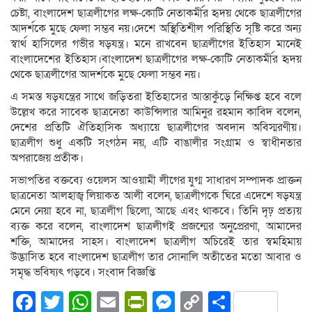
চেষ্টা, বাংলাদেশ ছাত্রলীগের লক্ষ-কোটি নেতাকর্মীর হৃদয় থেকে ছাত্রলীগের
আদর্শকে মুছে ফেলা সম্ভব নয়।দেশে অস্থিতিশীল পরিস্থিতি সৃষ্টি করে অন্য
স্বার্থ হাসিলের গভীর ষড়যন্ত্র। মনে রাখবেন ছাত্রলীগের ইতিহাস মানেই
বাংলাদেশের ইতিহাস।বাংলাদেশ ছাত্রলীগের লক্ষ-কোটি নেতাকর্মীর হৃদয়
থেকে ছাত্রলীগের আদর্শকে মুছে ফেলা সম্ভব নয়।
এ সমস্ত ষড়যন্ত্রের সাথে জড়িতরা ইতিহাসের আস্তাকুঁড়ে নিক্ষিপ্ত হবে বলে
উল্লেখ করে সাবেক ছাত্রনেতা কাউন্সিলার আমিনুর রহমান কাবিদ বলেন,
দেশের প্রতিটি ঐতিহাসিক অধ্যায়ে ছাত্রলীগের অবদান অবিস্মরণীয়।
ছাত্রলীগ শুধু একটি সংগঠন নয়, এটি বাঙালীর সংগ্রাম ও স্বাধীনতার
অপরাজেয় প্রতীক।
সভাপতির বক্তব্যে ওয়েলস আওয়ামী লীগের যুগ্ম সাধারণ সম্পাদক প্রাক্তন
ছাত্রনেতা আলহাজ্ব লিয়াকত আলী বলেন, ছাত্রলীগকে ঘিরে এদেশে ষড়যন্ত্র
মেনে নেয়া হবে না, ছাত্রলীগ ছিলো, আছে এবং থাকবে। তিনি দৃঢ় প্রত্যয়
ব্যক্ত করে বলেন, বাংলাদেশ ছাত্রলীগই প্রজন্মের অনুপ্রেরণা, আমাদের
শক্তি, আমাদের সাহস। বাংলাদেশ ছাত্রলীগ অচিরেই তার স্বমহিমায়
উদ্ভাসিত হবে বাংলাদেশ ছাত্রলীগ তার সোনালি অতীতের মতো আবার ও
সমৃদ্ধ ভবিষ্যৎ গড়বে। সংবাদ বিজ্ঞপ্তি
Facebook
Twitter
WhatsApp
Email
PrintFriendly
Messenger
Copy
Share