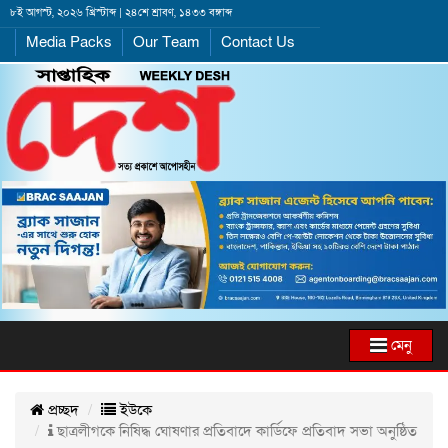
৮ই আগস্ট, ২০২৬ খ্রিস্টাব্দ | ২৪শে শ্রাবণ, ১৪৩৩ বঙ্গাব্দ
Media Packs
Our Team
Contact Us
মেনু
প্রচ্ছদ
ইউকে
ছাত্রলীগকে নিষিদ্ধ ঘোষণার প্রতিবাদে কার্ডিফে প্রতিবাদ সভা অনুষ্ঠিত