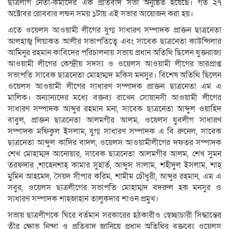
ছাত্রলীগ নেতা-কর্মীদের এক প্রতিবাদ সভা অনুষ্ঠিত হয়েছে। গত ২৭
অক্টোবর রোববার লন্ডন সময় ১টায় এই সভার আয়োজন করা হয়।
এতে ওয়েলস আওয়ামী লীগের যুগ্ম সাধারণ সম্পাদক প্রাক্তন ছাত্রনেতা
আলহাজ্ব লিয়াকত আলীর সভাপতিত্বে এবং সাবেক ছাত্রনেতা কাউন্সিলার
আমিনুর রহমান কাবিদের পরিচালনায় সভায় প্রধান অতিথি ছিলেন যুক্তরাজ্য
আওয়ামী লীগের কেন্দ্রীয় সদস্য ও ওয়েলস আওয়ামী লীগের ভারপ্রাপ্ত
সভাপতি সাবেক ছাত্রনেতা মোহাম্মদ মকিস মনসুর। বিশেষ অতিথি ছিলেন
ওয়েলস আওয়ামী লীগের সাধারণ সম্পাদক প্রাক্তন ছাত্রনেতা এম এ
মালিক। অন্যান্যদের মধ্যে বক্তব্য রাখেন সোয়ানসী আওয়ামী লীগের
সাধারণ সম্পাদক আব্দুর রহমান মনা, সাবেক ছাত্রনেতা আব্দুল ওয়াহিদ
বাবুল, প্রাক্তন ছাত্রনেতা আলমগীর আলম, ওয়েলস যুবলীগ সাধারণ
সম্পাদক মফিকুল ইসলাম, যুগ্ম সাধারণ সম্পাদক এ বি রুনেল, সাবেক
ছাত্রনেতা আব্দুল কাদির বাদল, ওয়েলস আওয়ামীলীগের দফতর সম্পাদক
শেখ মোহাম্মদ আনোয়ার, সাবেক ছাত্রনেতা আলমগীর আলম, শেখ সুমন
তরফদার ,শাহেনশাহ্ কামার সুহার্ত, আব্দুস সালাম, শহীদুল ইসলাম, শাহ্
মুমিন আহমেদ, সৈয়দ সীপার করিম, শামীম চৌধুরী, আব্দুর রহমান, এম এ
সবুর, ওয়েলস ছাত্রলীগের সভাপতি মোহাম্মদ বদরুল হক মনসুর ও
সাধারণ সম্পাদক শাহজাহান তালুকদার শাওন প্রমুখ।
সভায় ছাত্রলীগকে ঘিরে বর্তমান সরকারের হঠকারীও স্বেচ্ছাচারী সিদ্ধান্তের
তীব্র ক্ষোভ নিন্দা ও প্রতিবাদ জানিয়ে প্রধান অতিথির বক্তব্যে ওয়েলস