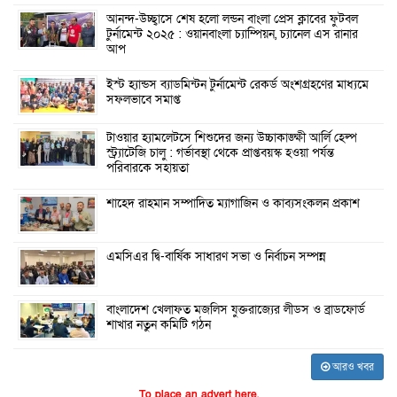
আনন্দ-উচ্ছ্বাসে শেষ হলো লন্ডন বাংলা প্রেস ক্লাবের ফুটবল
টুর্নামেন্ট ২০২৫ : ওয়ানবাংলা চ্যাম্পিয়ন, চ্যানেল এস রানার
আপ
ইস্ট হ্যান্ডস ব্যাডমিন্টন টুর্নামেন্ট রেকর্ড অংশগ্রহণের মাধ্যমে
সফলভাবে সমাপ্ত
টাওয়ার হ্যামলেটসে শিশুদের জন্য উচ্চাকাঙ্ক্ষী আর্লি হেল্প
স্ট্র্যাটেজি চালু : গর্ভাবস্থা থেকে প্রাপ্তবয়স্ক হওয়া পর্যন্ত
পরিবারকে সহায়তা
শাহেদ রাহমান সম্পাদিত ম্যাগাজিন ও কাব্যসংকলন প্রকাশ
এমসিএর দ্বি-বার্ষিক সাধারণ সভা ও নির্বাচন সম্পন্ন
বাংলাদেশ খেলাফত মজলিস যুক্তরাজ্যের লীডস ও ব্রাডফোর্ড
শাখার নতুন কমিটি গঠন
আরও খবর
To place an advert here,