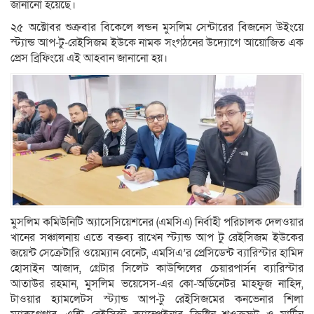
জানানো হয়েছে।
২৫ অক্টোবর শুক্রবার বিকেলে লন্ডন মুসলিম সেন্টারের বিজনেস উইংয়ে
স্ট্যান্ড আপ-টু-রেইসিজম ইউকে নামক সংগঠনের উদ্যোগে আয়োজিত এক
প্রেস ব্রিফিংয়ে এই আহবান জানানো হয়।
মুসলিম কমিউনিটি অ্যাসেসিয়েশনের (এমসিএ) নির্বাহী পরিচালক দেলওয়ার
খানের সঞ্চালনায় এতে বক্তব্য রাখেন স্ট্যান্ড আপ টু রেইসিজম ইউকের
জয়েন্ট সেক্রেটারি ওয়েম্যান বেনেট, এমসিএ’র প্রেসিডেন্ট ব্যারিস্টার হামিদ
হোসাইন আজাদ, গ্রেটার সিলেট কাউন্সিলের চেয়ারপার্সন ব্যারিস্টার
আতাউর রহমান, মুসলিম ভয়েসেস-এর কো-অর্ডিনেটর মাহফুজ নাহিদ,
টাওয়ার হ্যামলেটস স্ট্যান্ড আপ-টু রেইসিজমের কনভেনার শিলা