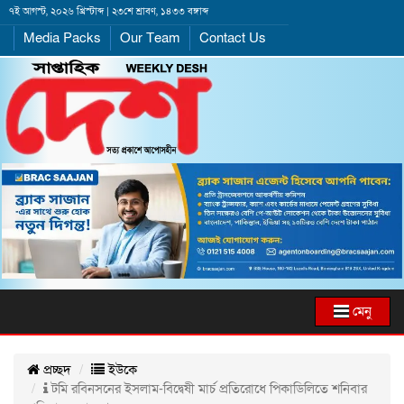
৭ই আগস্ট, ২০২৬ খ্রিস্টাব্দ | ২৩শে শ্রাবণ, ১৪৩৩ বঙ্গাব্দ
Media Packs
Our Team
Contact Us
মেনু
প্রচ্ছদ
ইউকে
টমি রবিনসনের ইসলাম-বিদ্বেষী মার্চ প্রতিরোধে পিকাডিলিতে শনিবার