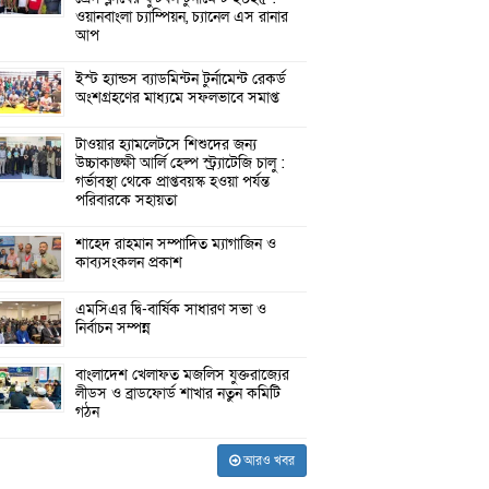
ওয়ানবাংলা চ্যাম্পিয়ন, চ্যানেল এস রানার
আপ
ইস্ট হ্যান্ডস ব্যাডমিন্টন টুর্নামেন্ট রেকর্ড
অংশগ্রহণের মাধ্যমে সফলভাবে সমাপ্ত
টাওয়ার হ্যামলেটসে শিশুদের জন্য
উচ্চাকাঙ্ক্ষী আর্লি হেল্প স্ট্র্যাটেজি চালু :
গর্ভাবস্থা থেকে প্রাপ্তবয়স্ক হওয়া পর্যন্ত
পরিবারকে সহায়তা
শাহেদ রাহমান সম্পাদিত ম্যাগাজিন ও
কাব্যসংকলন প্রকাশ
এমসিএর দ্বি-বার্ষিক সাধারণ সভা ও
নির্বাচন সম্পন্ন
বাংলাদেশ খেলাফত মজলিস যুক্তরাজ্যের
লীডস ও ব্রাডফোর্ড শাখার নতুন কমিটি
গঠন
আরও খবর