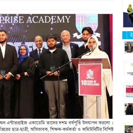
ই
্ডন এন্টারপ্রাইজ একাডেমি তাদের দশম বর্ষপূর্তি উদযাপন করলো ।
্বস্তরের ছাত্র-ছাত্রী, অভিভাবক, শিক্ষক-কর্মকর্তা ও কমিউনিটির বিশিষ্ট