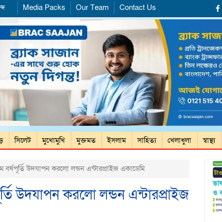
্দ
Media Packs
Our Team
Contact Us
ড়ে
সিলেট
মুখোমুখি
মুক্তমত
ইসলাম
সাহিত্য
খেলাধুলা
স্বাস্থ্য
 বর্ষপূর্তি উদযাপন করলো লন্ডন এন্টারপ্রাইজ একাডেমি
ূর্তি উদযাপন করলো লন্ডন এন্টারপ্রাইজ