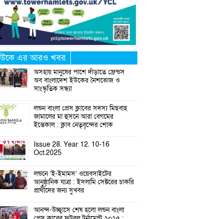
উকে এর আরও খবর
অসহায় মানুষের পাশে দাঁড়াতে ফ্রেন্ডস
অব বাংলাদেশ ইউকের নৈশভোজ ও
সাংস্কৃতিক সন্ধ্যা
লন্ডন বাংলা প্রেস ক্লাবের সদস্য মিছবাহ
জামালের মা হুসনে আরা বেগমের
ইন্তেকাল : ক্লাব নেতৃবৃন্দের শোক
Issue 28. Year 12. 10-16
Oct.2025
লন্ডনে ‘ই-ইমামস’ ওয়েবসাইটের
আনুষ্ঠানিক যাত্রা : ইসলামি সেক্টরের চাকরি
প্রার্থীদের জন্য সুখবর
আনন্দ-উচ্ছ্বাসে শেষ হলো লন্ডন বাংলা
প্রেস ক্লাবের ফুটবল টুর্নামেন্ট ২০২৫ :