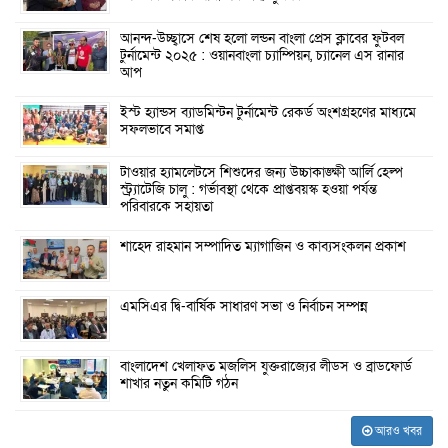
আনন্দ-উচ্ছ্বাসে শেষ হলো লন্ডন বাংলা প্রেস ক্লাবের ফুটবল
টুর্নামেন্ট ২০২৫ : ওয়ানবাংলা চ্যাম্পিয়ন, চ্যানেল এস রানার
আপ
ইস্ট হ্যান্ডস ব্যাডমিন্টন টুর্নামেন্ট রেকর্ড অংশগ্রহণের মাধ্যমে
সফলভাবে সমাপ্ত
টাওয়ার হ্যামলেটসে শিশুদের জন্য উচ্চাকাঙ্ক্ষী আর্লি হেল্প
স্ট্র্যাটেজি চালু : গর্ভাবস্থা থেকে প্রাপ্তবয়স্ক হওয়া পর্যন্ত
পরিবারকে সহায়তা
শাহেদ রাহমান সম্পাদিত ম্যাগাজিন ও কাব্যসংকলন প্রকাশ
এমসিএর দ্বি-বার্ষিক সাধারণ সভা ও নির্বাচন সম্পন্ন
বাংলাদেশ খেলাফত মজলিস যুক্তরাজ্যের লীডস ও ব্রাডফোর্ড
শাখার নতুন কমিটি গঠন
আরও খবর