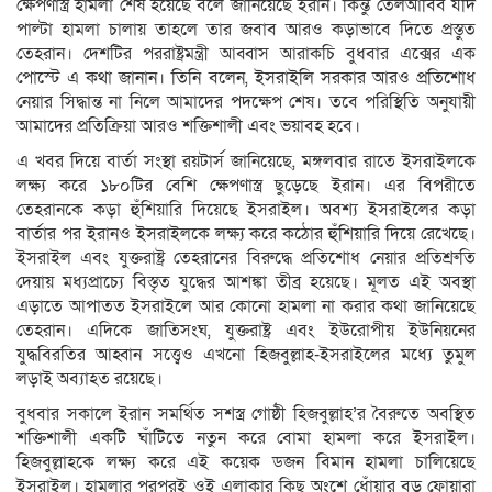
ক্ষেপণাস্ত্র হামলা শেষ হয়েছে বলে জানিয়েছে ইরান। কিন্তু তেলআবিব যদি
পাল্টা হামলা চালায় তাহলে তার জবাব আরও কড়াভাবে দিতে প্রস্তুত
তেহরান। দেশটির পররাষ্ট্রমন্ত্রী আব্বাস আরাকচি বুধবার এক্সের এক
পোস্টে এ কথা জানান। তিনি বলেন, ইসরাইলি সরকার আরও প্রতিশোধ
নেয়ার সিদ্ধান্ত না নিলে আমাদের পদক্ষেপ শেষ। তবে পরিস্থিতি অনুযায়ী
আমাদের প্রতিক্রিয়া আরও শক্তিশালী এবং ভয়াবহ হবে।
এ খবর দিয়ে বার্তা সংস্থা রয়টার্স জানিয়েছে, মঙ্গলবার রাতে ইসরাইলকে
লক্ষ্য করে ১৮০টির বেশি ক্ষেপণাস্ত্র ছুড়েছে ইরান। এর বিপরীতে
তেহরানকে কড়া হুঁশিয়ারি দিয়েছে ইসরাইল। অবশ্য ইসরাইলের কড়া
বার্তার পর ইরানও ইসরাইলকে লক্ষ্য করে কঠোর হুঁশিয়ারি দিয়ে রেখেছে।
ইসরাইল এবং যুক্তরাষ্ট্র তেহরানের বিরুদ্ধে প্রতিশোধ নেয়ার প্রতিশ্রুতি
দেয়ায় মধ্যপ্রাচ্যে বিস্তৃত যুদ্ধের আশঙ্কা তীব্র হয়েছে। মূলত এই অবস্থা
এড়াতে আপাতত ইসরাইলে আর কোনো হামলা না করার কথা জানিয়েছে
তেহরান। এদিকে জাতিসংঘ, যুক্তরাষ্ট্র এবং ইউরোপীয় ইউনিয়নের
যুদ্ধবিরতির আহ্বান সত্ত্বেও এখনো হিজবুল্লাহ-ইসরাইলের মধ্যে তুমুল
লড়াই অব্যাহত রয়েছে।
বুধবার সকালে ইরান সমর্থিত সশস্ত্র গোষ্ঠী হিজবুল্লাহ’র বৈরুতে অবস্থিত
শক্তিশালী একটি ঘাঁটিতে নতুন করে বোমা হামলা করে ইসরাইল।
হিজবুল্লাহকে লক্ষ্য করে এই কয়েক ডজন বিমান হামলা চালিয়েছে
ইসরাইল। হামলার পরপরই ওই এলাকার কিছু অংশে ধোঁয়ার বড় ফোয়ারা