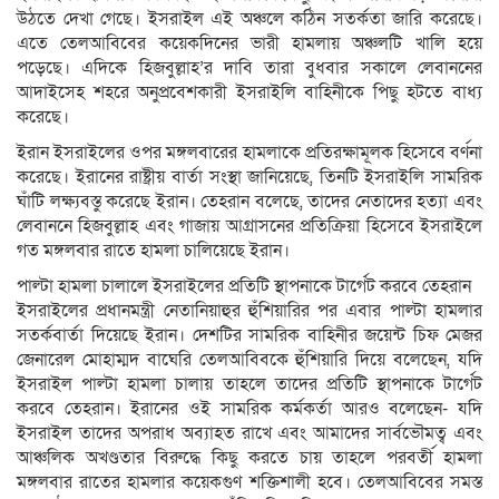
উঠতে দেখা গেছে। ইসরাইল এই অঞ্চলে কঠিন সতর্কতা জারি করেছে।
এতে তেলআবিবের কয়েকদিনের ভারী হামলায় অঞ্চলটি খালি হয়ে
পড়েছে। এদিকে হিজবুল্লাহ’র দাবি তারা বুধবার সকালে লেবাননের
আদাইসেহ শহরে অনুপ্রবেশকারী ইসরাইলি বাহিনীকে পিছু হটতে বাধ্য
করেছে।
ইরান ইসরাইলের ওপর মঙ্গলবারের হামলাকে প্রতিরক্ষামূলক হিসেবে বর্ণনা
করেছে। ইরানের রাষ্ট্রীয় বার্তা সংস্থা জানিয়েছে, তিনটি ইসরাইলি সামরিক
ঘাঁটি লক্ষ্যবস্তু করেছে ইরান। তেহরান বলেছে, তাদের নেতাদের হত্যা এবং
লেবাননে হিজবুল্লাহ এবং গাজায় আগ্রাসনের প্রতিক্রিয়া হিসেবে ইসরাইলে
গত মঙ্গলবার রাতে হামলা চালিয়েছে ইরান।
পাল্টা হামলা চালালে ইসরাইলের প্রতিটি স্থাপনাকে টার্গেট করবে তেহরান
ইসরাইলের প্রধানমন্ত্রী নেতানিয়াহুর হুঁশিয়ারির পর এবার পাল্টা হামলার
সতর্কবার্তা দিয়েছে ইরান। দেশটির সামরিক বাহিনীর জয়েন্ট চিফ মেজর
জেনারেল মোহাম্মদ বাঘেরি তেলআবিবকে হুঁশিয়ারি দিয়ে বলেছেন, যদি
ইসরাইল পাল্টা হামলা চালায় তাহলে তাদের প্রতিটি স্থাপনাকে টার্গেট
করবে তেহরান। ইরানের ওই সামরিক কর্মকর্তা আরও বলেছেন- যদি
ইসরাইল তাদের অপরাধ অব্যাহত রাখে এবং আমাদের সার্বভৌমত্ব এবং
আঞ্চলিক অখণ্ডতার বিরুদ্ধে কিছু করতে চায় তাহলে পরবর্তী হামলা
মঙ্গলবার রাতের হামলার কয়েকগুণ শক্তিশালী হবে। তেলআবিবের সমস্ত