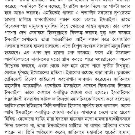
করেছে। অন্যদিকে ইরান বলেছে, ইসরাইল জবাব দিলে এর পাল্টা জবাব
হবে আরও ভয়াবহ। এমনিতেই গাজায় এ শতাব্দীর সবচেয়ে নৃশংসতম
হামলা চালিয়ে মানবাধিকার লঙ্ঘন করে চলেছে ইসরাইল। তাতে
বিবেকসম্পন্ন মানুষসহ মুসলিম বিশ্বে ক্ষোভের আগুন জ্বলছে। তার ওপর
পাশের দেশ লেবাননে হিজবুল্লাহ’র বিরুদ্ধে ভয়াবহ যুদ্ধ শুরু করেছে
ইসরাইল।সেখানেও তারা আন্তর্জাতিক আইন লঙ্ঘন করে বেসামরিক
এলাকায় ভয়াবহ হামলা চালাচ্ছে। এতে বিপুল সংখ্যক সাধারণ মানুষ নিহত
হয়েছেন। এর ওপর স্থল হামলা শুরু করেছে। ফলে এই উত্তেজনা
আকস্মিকভাবে দাবানলের মতো গ্রাস করতে পারে মধ্যপ্রাচ্যকে। অনেক
বিশ্লেষক বলছেন, এখান থেকে শুরু হয়ে যেতে পারে তৃতীয় বিশ্বযুদ্ধ।
ক্ষোভে ফুঁসছে ইয়েমেনের হুতিরা। ইরাকের রয়েছে কড়া বার্তা। তুরস্কের
প্রেসিডেন্ট রিসেপ তাইয়্যেপ এরদোগান সাবধান করেছেন। জাতিসংঘ
মহাসচিব অ্যান্তোনিও গুতেরাঁকে ইসরাইলে প্রবেশে নিষেধাজ্ঞা দিয়েছে
ইসরাইল। তাকে সেখানে অবাঞ্ছিত ঘোষণা করা হয়েছে। ইসরাইলের
পররাষ্ট্রমন্ত্রী ইসরাইল কাটজ জাতিসংঘ মহাসচিবকে উদ্দেশ্য করে বলেছেন,
জাতিসংঘের ইতিহাসে তিনি কলঙ্কিত হিসেবে স্মরণীয় হয়ে থাকবেন। তাকে
আমি ইসরাইলে অবাঞ্ছিত ঘোষণা করছি। আমাদের দেশে তার প্রবেশ
নিষিদ্ধ। যেকোনো ব্যক্তি, যারা ইরানের হায়েনার মতো হামলায় দ্ব্যর্থহীনভাবে
নিন্দা জানাবে না, তারা ইসরাইলের মাটিতে পা রাখার অধিকার রাখতে
পারেন না। তিনি অভিযোগ করেন, জাতিসংঘ মহাসচিব গুতেরাঁ হামাস,