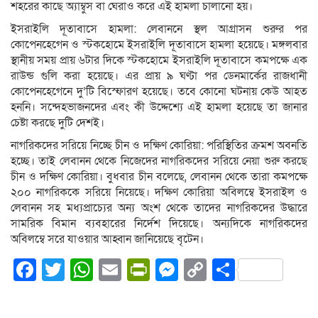
শহরের কাছে অ্যাম্বুস বা ঘেরাও করে এই হামলা চালানো হয়।
ইসরাইলি দূতাবাসে হামলা: লেবাননে স্থল আগ্রাসন শুরুর পর
কোপেনহেগেন ও স্টকহোমে ইসরাইলি দূতাবাসে হামলা হয়েছে। মঙ্গলবার
স্থানীয় সময় প্রায় ৬টার দিকে স্টকহোমে ইসরাইলি দূতাবাসে কমপক্ষে এক
রাউন্ড গুলি করা হয়েছে। এর প্রায় ৯ ঘণ্টা পর ডেনমার্কের রাজধানী
কোপেনহেগেনে দু’টি বিস্ফোরণ হয়েছে। তবে কোনো ঘটনায় কেউ আহত
হননি। সন্দেহভাজনদের এবং কী উদ্দেশ্যে এই হামলা হয়েছে তা জানার
চেষ্টা করছে দুটি দেশই।
নাগরিকদের সরিয়ে নিচ্ছে চীন ও দক্ষিণ কোরিয়া: পরিস্থিতির ক্রমশ অবনতি
হচ্ছে। তাই লেবানন থেকে নিজেদের নাগরিকদের সরিয়ে নেয়া শুরু করছে
চীন ও দক্ষিণ কোরিয়া। বুধবার চীন বলেছে, লেবানন থেকে তারা কমপক্ষে
২০০ নাগরিককে সরিয়ে নিয়েছে। দক্ষিণ কোরিয়া অবিলম্বে ইসরাইল ও
লেবানন সহ মধ্যপ্রাচ্যের অন্য অংশ থেকে তাদের নাগরিকদের উদ্ধারে
সামরিক বিমান ব্যবহারের নির্দেশ দিয়েছে। অন্যদিকে নাগরিকদের
অবিলম্বে সরে যাওয়ার আহ্বান জানিয়েছে বৃটেন।
Facebook
Twitter
WhatsApp
Email
PrintFriendly
Messenger
Copy
Share
Link