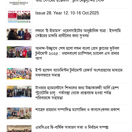
আরা বেগমের ইন্তেকাল : ক্লাব নেতৃবৃন্দের শোক
Issue 28. Year 12. 10-16 Oct.2025
লন্ডনে ‘ই-ইমামস’ ওয়েবসাইটের আনুষ্ঠানিক যাত্রা : ইসলামি
সেক্টরের চাকরি প্রার্থীদের জন্য সুখবর
আনন্দ-উচ্ছ্বাসে শেষ হলো লন্ডন বাংলা প্রেস ক্লাবের ফুটবল
টুর্নামেন্ট ২০২৫ : ওয়ানবাংলা চ্যাম্পিয়ন, চ্যানেল এস রানার
আপ
ইস্ট হ্যান্ডস ব্যাডমিন্টন টুর্নামেন্ট রেকর্ড অংশগ্রহণের মাধ্যমে
সফলভাবে সমাপ্ত
টাওয়ার হ্যামলেটসে শিশুদের জন্য উচ্চাকাঙ্ক্ষী আর্লি হেল্প
স্ট্র্যাটেজি চালু : গর্ভাবস্থা থেকে প্রাপ্তবয়স্ক হওয়া পর্যন্ত
পরিবারকে সহায়তা
শাহেদ রাহমান সম্পাদিত ম্যাগাজিন ও কাব্যসংকলন প্রকাশ
এমসিএর দ্বি-বার্ষিক সাধারণ সভা ও নির্বাচন সম্পন্ন