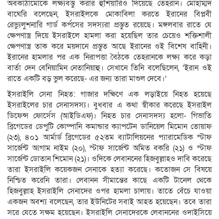
অবকাঠামোকে লক্ষ্যবস্তু করার হুঁশিয়ারিও দিয়েছে তেহরান। মোহাম্মদ
বাঘেরি বলেছেন, ইসরাইলকে মোকাবিলা করতে ইরানের বিপ্লবী
রেভ্যুলুশনারি গার্ড কর্পসের সদস্যরা প্রস্তুত রয়েছে। মঙ্গলবার রাতে যে
ক্ষেপণাস্ত্র দিয়ে ইসরাইলে হামলা করা হয়েছিল তার চেয়েও শক্তিশালী
ক্ষেপণাস্ত্র তাক করে ময়দানে প্রস্তুত আছে ইরানের ওই বিশেষ বাহিনী।
ইরানের হামলার পর এক নিরাপত্তা বৈঠকে তেহরানকে লক্ষ্য করে কড়া
বার্তা দেন বেনিয়ামিন নেতানিয়াহু। সেখানে তিনি বলেছিলেন, ‘ইরান ওই
রাতে একটি বড় ভুল করেছে- এর জন্য তারা মাশুল দেবে।’
ইসরাইলি সেনা নিহত: গাজার দক্ষিণে এক লড়াইয়ে নিহত হয়েছে
ইসরাইলের চার সেনাসদস্য। বুধবার এ কথা স্বীকার করেছে ইসরাইল
ডিফেন্স ফোর্সেস (আইডিএফ)। নিহত চার সেনাসদস্য হলো- গিভাতি
ব্রিগেডের ডেপুটি কোম্পানি কমান্ডার ক্যাপটেন ডানিয়েল মিমোন তোয়াফ
(২৩), ৪০১ আর্মার্ড ব্রিগেডের ৫২তম ব্যাটালিয়নের প্যারামেডিক স্টাফ
সার্জেন্ট আগাম নাইম (২০), স্টাফ সার্জেন্ট অমিত বকরি (২১) ও স্টাফ
সার্জেন্ট ডোতান শিমোন (২১)। ওদিকে লেবাননের হিজবুল্লাহও দাবি করেছে
তারা ইসরাইলি কয়েকজন সেনাকে হত্যা করেছে। কতোজন সে বিষয়ে
নিশ্চিত করেনি তারা। লেবানন সীমান্তের কাছে একটি টানেল থেকে
হিজবুল্লাহ ইসরাইলি সেনাদের ওপর হামলা চালায়। তাতে বেঁচে যাওয়া
একজন অবশ্য বলেছেন, তার ইউনিটের সবাই আহত হয়েছেন। তবে তারা
সরে যেতে সক্ষম হয়েছেন। ইসরাইলি সেনাদেরকে লেবাননের ওদাইসিয়ে