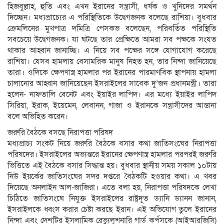
হিজবুল্লাহ, হুতি এবং এখন ইরানের সন্ত্রাসী, ধর্ষক ও খুনিদের সমর্থন
দিচ্ছেন। মধ্যপ্রাচ্যের এ পরিস্থিতিকে উদ্বেগজনক বলেছে রাশিয়া। বুধবার
ক্রেমলিনের মুখপাত্র দমিত্রি পেসকভ বলেছেন, পরিবর্তিত পরিস্থিতি
সবচেয়ে উদ্বেগজনক। যা ঘটছে তার প্রেক্ষিতে আমরা সব পক্ষকে সংযত
থাকার আহ্বান জানাচ্ছি। এ নিয়ে সব পক্ষের সঙ্গে যোগাযোগ করেছে
রাশিয়া। যেসব হামলায় বেসামরিক মানুষ নিহত হন, তার নিন্দা জানিয়েছে
তারা। ওদিকে ক্ষেপণাস্ত্র হামলার পর ইরানের পারমাণবিক স্থাপনায় হামলা
চালানোর আহ্বান জানিয়েছেন ইসরাইলের সাবেক দু’জন প্রধানমন্ত্রী। তারা
হলেন- নাফতালি বেনেট এবং ইয়াইর লাপিদ। এর মধ্যে ইয়াইর লাপিদ
সিরিয়া, ইরাক, ইয়েমেন, লেবানন, গাজা ও ইরানকে সন্ত্রাসীদের আস্তানা
বলে অভিহিত করেন।
জরুরি বৈঠকে বসছে নিরাপত্তা পরিষদ
মধ্যপ্রাচ্য সংকট নিয়ে জরুরি বৈঠকে বসার কথা জাতিসংঘের নিরাপত্তা
পরিষদের। ইসরাইলের অভ্যন্তরে ইরানের ক্ষেপণাস্ত্র হামলার পরপরই জরুরি
ভিত্তিতে এই বৈঠকে বসার সিদ্ধান্ত হয়। বুধবার স্থানীয় সময় সকাল ১০টায়
নিউ ইয়র্কের জাতিসংঘের সদর দপ্তরে বৈঠকটি হওয়ার কথা। এ খবর
দিয়েছে অনলাইন আল-জাজিরা। এতে বলা হয়, নিরাপত্তা পরিষদকে লেখা
চিঠিতে জাতিসংঘে নিযুক্ত ইসরাইলের রাষ্ট্রদূত ড্যানি ড্যানন জানান,
ইসরাইলকে ধ্বংস করার চেষ্টা করছে ইরান। এই অভিযোগ তুলে ইরানের
নিন্দা এবং দেশটির ইসলামিক রেভ্যুলুশনারি গার্ড কর্পসকে (আইআরজিসি)