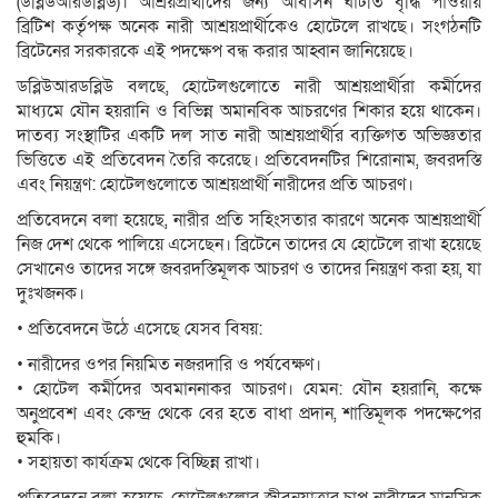
(ডব্লিউআরডব্লিউ)। আশ্রয়প্রার্থীদের জন্য আবাসন ঘাটতি বৃদ্ধি পাওয়ায়
ব্রিটিশ কর্তৃপক্ষ অনেক নারী আশ্রয়প্রার্থীকেও হোটেলে রাখছে। সংগঠনটি
ব্রিটেনের সরকারকে এই পদক্ষেপ বন্ধ করার আহ্বান জানিয়েছে।
ডব্লিউআরডব্লিউ বলছে, হোটেলগুলোতে নারী আশ্রয়প্রার্থীরা কর্মীদের
মাধ্যমে যৌন হয়রানি ও বিভিন্ন অমানবিক আচরণের শিকার হয়ে থাকেন।
দাতব্য সংস্থাটির একটি দল সাত নারী আশ্রয়প্রার্থীর ব্যক্তিগত অভিজ্ঞতার
ভিত্তিতে এই প্রতিবেদন তৈরি করেছে। প্রতিবেদনটির শিরোনাম, জবরদস্তি
এবং নিয়ন্ত্রণ: হোটেলগুলোতে আশ্রয়প্রার্থী নারীদের প্রতি আচরণ।
প্রতিবেদনে বলা হয়েছে, নারীর প্রতি সহিংসতার কারণে অনেক আশ্রয়প্রার্থী
নিজ দেশ থেকে পালিয়ে এসেছেন। ব্রিটেনে তাদের যে হোটেলে রাখা হয়েছে
সেখানেও তাদের সঙ্গে জবরদস্তিমূলক আচরণ ও তাদের নিয়ন্ত্রণ করা হয়, যা
দুঃখজনক।
• প্রতিবেদনে উঠে এসেছে যেসব বিষয়:
• নারীদের ওপর নিয়মিত নজরদারি ও পর্যবেক্ষণ।
• হোটেল কর্মীদের অবমাননাকর আচরণ। যেমন: যৌন হয়রানি, কক্ষে
অনুপ্রবেশ এবং কেন্দ্র থেকে বের হতে বাধা প্রদান, শাস্তিমূলক পদক্ষেপের
হুমকি।
• সহায়তা কার্যক্রম থেকে বিচ্ছিন্ন রাখা।
প্রতিবেদনে বলা হয়েছে, হোটেলগুলোর জীবনযাত্রার চাপ নারীদের মানসিক