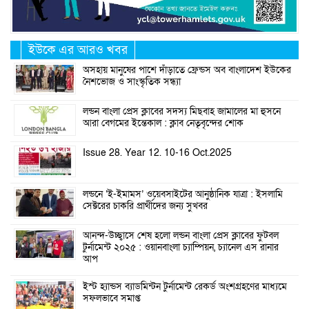
ইউকে এর আরও খবর
অসহায় মানুষের পাশে দাঁড়াতে ফ্রেন্ডস অব বাংলাদেশ ইউকের
নৈশভোজ ও সাংস্কৃতিক সন্ধ্যা
লন্ডন বাংলা প্রেস ক্লাবের সদস্য মিছবাহ জামালের মা হুসনে
আরা বেগমের ইন্তেকাল : ক্লাব নেতৃবৃন্দের শোক
Issue 28. Year 12. 10-16 Oct.2025
লন্ডনে ‘ই-ইমামস’ ওয়েবসাইটের আনুষ্ঠানিক যাত্রা : ইসলামি
সেক্টরের চাকরি প্রার্থীদের জন্য সুখবর
আনন্দ-উচ্ছ্বাসে শেষ হলো লন্ডন বাংলা প্রেস ক্লাবের ফুটবল
টুর্নামেন্ট ২০২৫ : ওয়ানবাংলা চ্যাম্পিয়ন, চ্যানেল এস রানার
আপ
ইস্ট হ্যান্ডস ব্যাডমিন্টন টুর্নামেন্ট রেকর্ড অংশগ্রহণের মাধ্যমে
সফলভাবে সমাপ্ত