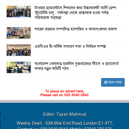
টাওয়ার হ্যামলেটসে শিশুদের জন্য উচ্চাকাঙ্ক্ষী আর্লি হেল্প
স্ট্র্যাটেজি চালু : গর্ভাবস্থা থেকে প্রাপ্তবয়স্ক হওয়া পর্যন্ত
পরিবারকে সহায়তা
শাহেদ রাহমান সম্পাদিত ম্যাগাজিন ও কাব্যসংকলন প্রকাশ
এমসিএর দ্বি-বার্ষিক সাধারণ সভা ও নির্বাচন সম্পন্ন
বাংলাদেশ খেলাফত মজলিস যুক্তরাজ্যের লীডস ও ব্রাডফোর্ড
শাখার নতুন কমিটি গঠন
আরও খবর
To place an advert here,
Please call on 020 3540 0942
Editor: Taysir Mahmud
Weekly Desh : 53A Mile End Road, London E1 4TT,