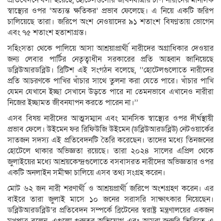
স্বাস্থ্যের ওপর ‘অত্যন্ত ক্ষতিকর’ প্রভাব ফেলেছে। এ নিয়ে একটি জরিপ
চালিয়েছে তারা। জরিপে অংশ নেওয়াদের ৯১ শতাংশ বিষণ্ণতায় ভোগেন
এবং ৭৫ শতাংশ হতাশাগ্রস্ত।
সহিংসতা থেকে পালিয়ে আসা আশ্রয়াপ্রার্থী নারীদের অগ্রাধিকার দেওয়ার
জন্য লেবার পার্টির নেতৃত্বাধীন সরকারের প্রতি আহ্বান জানিয়েছে
ডব্লিউআরডব্লিউ। ব্রিটিশ এই সংগঠন বলেছে, ‘‘হোটেলগুলোতে নারীদের
প্রতি আচরণকে পাখির খাঁচার সাথে তুলনা করা যেতে পারে। খাঁচার পাখি
যেমন যেখানে ইচ্ছা সেখানে উড়তে পারে না তেমনভাবে এখানেও নারীরা
নিজের ইচ্ছামত জীবনযাপন করতে পারেন না।’’
এসব বিষয় নারীদের আত্মসম্মান এবং মানসিক স্বাস্থ্যের ওপর দীর্ঘস্থায়ী
প্রভাব ফেলে। উইমেন ফর রিফিউজি উইমেন (ডব্লিউআরডব্লিউ) নেটওয়ার্কের
সাতজন সদস্য এই প্রতিবেদনটি তৈরি করেছেন। তাদের মধ্যে তিনজনের
হোটেলে থাকার অভিজ্ঞতা রয়েছে। তারা ২০২৪ সালের এপ্রিল থেকে
জুলাইয়ের মধ্যে আশ্রয়কেন্দ্রগুলোতে বসবাসরত নারীদের অভিজ্ঞতার ওপর
একটি অনলাইন সমীক্ষা চালিয়ে এসব তথ্য সংগ্রহ করেন।
মোট ৬২ জন নারী শরণার্থী ও আশ্রয়প্রার্থী জরিপে অংশগ্রহণ করেন। এর
বাইরে তারা জুলাই মাসে ১০ জনের সরাসরি সাক্ষাৎকার নিয়েছেন।
ডব্লিউআরডব্লিউ’র প্রতিবেদন সম্পর্কে ব্রিটেনের স্বরাষ্ট্র মন্ত্রণালয়ের একজন
মুখপাত্র বলেন, এগুলো গুরুতর অভিযোগ এবং আমরা জরুরি ভিত্তিতে এ