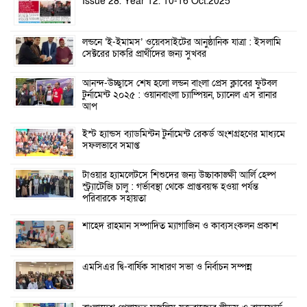
Issue 28. Year 12. 10-16 Oct.2025
লন্ডনে ‘ই-ইমামস’ ওয়েবসাইটের আনুষ্ঠানিক যাত্রা : ইসলামি
সেক্টরের চাকরি প্রার্থীদের জন্য সুখবর
আনন্দ-উচ্ছ্বাসে শেষ হলো লন্ডন বাংলা প্রেস ক্লাবের ফুটবল
টুর্নামেন্ট ২০২৫ : ওয়ানবাংলা চ্যাম্পিয়ন, চ্যানেল এস রানার
আপ
ইস্ট হ্যান্ডস ব্যাডমিন্টন টুর্নামেন্ট রেকর্ড অংশগ্রহণের মাধ্যমে
সফলভাবে সমাপ্ত
টাওয়ার হ্যামলেটসে শিশুদের জন্য উচ্চাকাঙ্ক্ষী আর্লি হেল্প
স্ট্র্যাটেজি চালু : গর্ভাবস্থা থেকে প্রাপ্তবয়স্ক হওয়া পর্যন্ত
পরিবারকে সহায়তা
শাহেদ রাহমান সম্পাদিত ম্যাগাজিন ও কাব্যসংকলন প্রকাশ
এমসিএর দ্বি-বার্ষিক সাধারণ সভা ও নির্বাচন সম্পন্ন