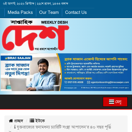
৬ই আগস্ট, ২০২৬ খ্রিস্টাব্দ | ২২শে শ্রাবণ, ১৪৩৩ বঙ্গাব্দ
Media Packs
Our Team
Contact Us
মেনু
প্রচ্ছদ
ইউকে
যুক্তরাজ্যের স্বনামধন্য চ্যারিটি সংস্থা আপাসেন’র ৪০ বছর পূর্তি