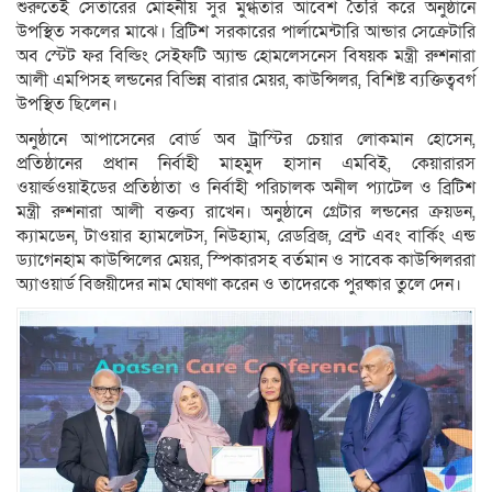
শুরুতেই সেতারের মোহনীয় সুর মুগ্ধতার আবেশ তৈরি করে অনুষ্ঠানে
উপস্থিত সকলের মাঝে। ব্রিটিশ সরকারের পার্লামেন্টারি আন্ডার সেক্রেটারি
অব স্টেট ফর বিল্ডিং সেইফটি অ্যান্ড হোমলেসনেস বিষয়ক মন্ত্রী রুশনারা
আলী এমপিসহ লন্ডনের বিভিন্ন বারার মেয়র, কাউন্সিলর, বিশিষ্ট ব্যক্তিত্ববর্গ
উপস্থিত ছিলেন।
অনুষ্ঠানে আপাসেনের বোর্ড অব ট্রাস্টির চেয়ার লোকমান হোসেন,
প্রতিষ্ঠানের প্রধান নির্বাহী মাহমুদ হাসান এমবিই, কেয়ারারস
ওয়ার্ল্ডওয়াইডের প্রতিষ্ঠাতা ও নির্বাহী পরিচালক অনীল প্যাটেল ও ব্রিটিশ
মন্ত্রী রুশনারা আলী বক্তব্য রাখেন। অনুষ্ঠানে গ্রেটার লন্ডনের ক্রয়ডন,
ক্যামডেন, টাওয়ার হ্যামলেটস, নিউহ্যাম, রেডব্রিজ, ব্রেন্ট এবং বার্কিং এন্ড
ড্যাগেনহাম কাউন্সিলের মেয়র, স্পিকারসহ বর্তমান ও সাবেক কাউন্সিলররা
অ্যাওয়ার্ড বিজয়ীদের নাম ঘোষণা করেন ও তাদেরকে পুরষ্কার তুলে দেন।