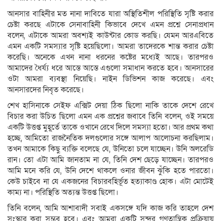
আনসার বাহিনীর মত নানা দাবিতে যারা অস্থিতিশীল পরিস্থিতি সৃষ্টি করার
চেষ্টা করছে এটাকে সেনাবাহিনী কিভাবে দেখে এমন প্রশ্নে সেনাপ্রধান
বলেন, এটাকে আমরা অবশ্যই কাউন্টার কোড করছি। যেমন আরএবিতে
এমন একটি সমস্যার সৃষ্টি হয়েছিলো। আমরা তাদেরকে শান্ত করার চেষ্টা
করেছি। অনেকে এখন নানা ধরনের কষ্টের মধ্যেই আছে। তারপরও
আমাদের ধৈর্য্য ধরে আস্তে আস্তে এগুলো সমাধান করতে হবে। আনসারের
ওটা আমরা ব্যবস্থা নিয়েছি। নাইন ডিভিশন কাজ করেছে। এবং
আনসারদের নিবৃত করেছে।
শেখ হাসিনাকে সেইফ এক্সিট দেয়া ঠিক ছিলো নাকি তাকে দেশে রেখে
বিচার করা উচিত ছিলো এমন এক প্রশ্নের জবাবে তিনি বলেন, ওই সময়ে
একটি উত্তপ্ত মুহূর্তে তাকে ওখানে রেখে দিলে সমস্যা হতো। আর প্রথম কথা
হচ্ছে, আমিতো রাজনৈতিক দলগুলোর সঙ্গে আলাপ আলোচনা করছিলাম।
তখন আমাকে কিছু ব্যক্তি বলেছে যে, উনিতো চলে যাচ্ছেন। উনি অলরেডি
রান। তো এটা আমি জানতাম না যে, তিনি দেশ ছেড়ে যাচ্ছেন। তারপরও
আমি মনে করি যে, উনি দেশে থাকলে ওনার জীবন ঝুঁকি হতে পারতো।
কেউ চাইবে না যে একজনের বিচারবহির্ভূত হত্যাকাণ্ড হোক। এটা মোটেই
কাম্য না। পরিস্থিতি অত্যন্ত উত্তপ্ত ছিলো।
তিনি বলেন, আমি আশাবাদী সবাই একসঙ্গে যদি কাজ করি তাহলে দেশ
সংস্কার করা সম্ভব হবে। এবং আমরা একটি সুন্দর গণতান্ত্রিক প্রক্রিয়ায়