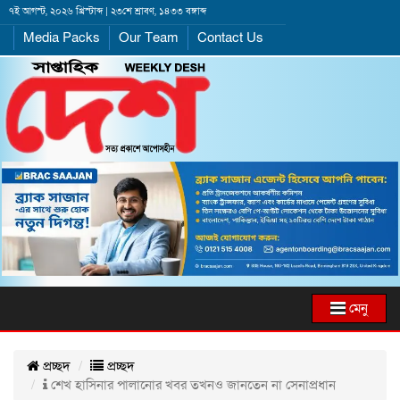
৭ই আগস্ট, ২০২৬ খ্রিস্টাব্দ | ২৩শে শ্রাবণ, ১৪৩৩ বঙ্গাব্দ
Media Packs
Our Team
Contact Us
মেনু
প্রচ্ছদ
প্রচ্ছদ
শেখ হাসিনার পালানোর খবর তখনও জানতেন না সেনাপ্রধান