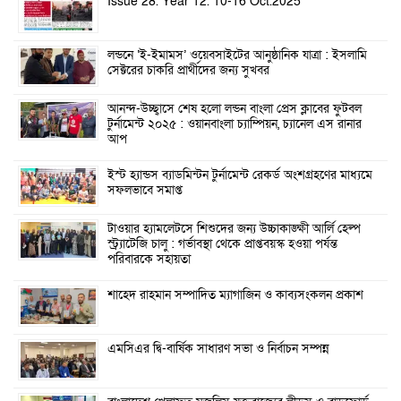
Issue 28. Year 12. 10-16 Oct.2025
লন্ডনে ‘ই-ইমামস’ ওয়েবসাইটের আনুষ্ঠানিক যাত্রা : ইসলামি
সেক্টরের চাকরি প্রার্থীদের জন্য সুখবর
আনন্দ-উচ্ছ্বাসে শেষ হলো লন্ডন বাংলা প্রেস ক্লাবের ফুটবল
টুর্নামেন্ট ২০২৫ : ওয়ানবাংলা চ্যাম্পিয়ন, চ্যানেল এস রানার
আপ
ইস্ট হ্যান্ডস ব্যাডমিন্টন টুর্নামেন্ট রেকর্ড অংশগ্রহণের মাধ্যমে
সফলভাবে সমাপ্ত
টাওয়ার হ্যামলেটসে শিশুদের জন্য উচ্চাকাঙ্ক্ষী আর্লি হেল্প
স্ট্র্যাটেজি চালু : গর্ভাবস্থা থেকে প্রাপ্তবয়স্ক হওয়া পর্যন্ত
পরিবারকে সহায়তা
শাহেদ রাহমান সম্পাদিত ম্যাগাজিন ও কাব্যসংকলন প্রকাশ
এমসিএর দ্বি-বার্ষিক সাধারণ সভা ও নির্বাচন সম্পন্ন