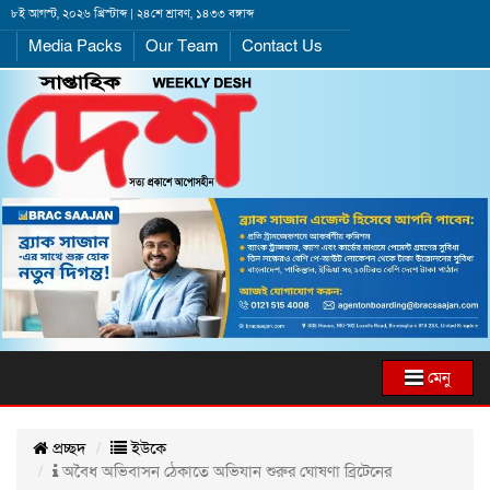
৮ই আগস্ট, ২০২৬ খ্রিস্টাব্দ | ২৪শে শ্রাবণ, ১৪৩৩ বঙ্গাব্দ
Media Packs
Our Team
Contact Us
মেনু
প্রচ্ছদ
ইউকে
অবৈধ অভিবাসন ঠেকাতে অভিযান শুরুর ঘোষণা ব্রিটেনের