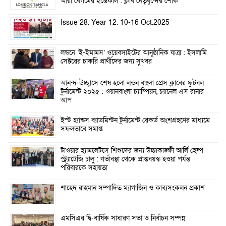
আরা বেগমের ইন্তেকাল : ক্লাব নেতৃবৃন্দের শোক
Issue 28. Year 12. 10-16 Oct.2025
লন্ডনে ‘ই-ইমামস’ ওয়েবসাইটের আনুষ্ঠানিক যাত্রা : ইসলামি
সেক্টরের চাকরি প্রার্থীদের জন্য সুখবর
আনন্দ-উচ্ছ্বাসে শেষ হলো লন্ডন বাংলা প্রেস ক্লাবের ফুটবল
টুর্নামেন্ট ২০২৫ : ওয়ানবাংলা চ্যাম্পিয়ন, চ্যানেল এস রানার
আপ
ইস্ট হ্যান্ডস ব্যাডমিন্টন টুর্নামেন্ট রেকর্ড অংশগ্রহণের মাধ্যমে
সফলভাবে সমাপ্ত
টাওয়ার হ্যামলেটসে শিশুদের জন্য উচ্চাকাঙ্ক্ষী আর্লি হেল্প
স্ট্র্যাটেজি চালু : গর্ভাবস্থা থেকে প্রাপ্তবয়স্ক হওয়া পর্যন্ত
পরিবারকে সহায়তা
শাহেদ রাহমান সম্পাদিত ম্যাগাজিন ও কাব্যসংকলন প্রকাশ
এমসিএর দ্বি-বার্ষিক সাধারণ সভা ও নির্বাচন সম্পন্ন