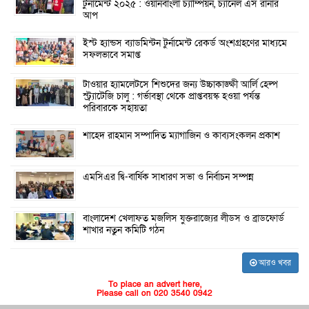
টুর্নামেন্ট ২০২৫ : ওয়ানবাংলা চ্যাম্পিয়ন, চ্যানেল এস রানার
আপ
ইস্ট হ্যান্ডস ব্যাডমিন্টন টুর্নামেন্ট রেকর্ড অংশগ্রহণের মাধ্যমে
সফলভাবে সমাপ্ত
টাওয়ার হ্যামলেটসে শিশুদের জন্য উচ্চাকাঙ্ক্ষী আর্লি হেল্প
স্ট্র্যাটেজি চালু : গর্ভাবস্থা থেকে প্রাপ্তবয়স্ক হওয়া পর্যন্ত
পরিবারকে সহায়তা
শাহেদ রাহমান সম্পাদিত ম্যাগাজিন ও কাব্যসংকলন প্রকাশ
এমসিএর দ্বি-বার্ষিক সাধারণ সভা ও নির্বাচন সম্পন্ন
বাংলাদেশ খেলাফত মজলিস যুক্তরাজ্যের লীডস ও ব্রাডফোর্ড
শাখার নতুন কমিটি গঠন
আরও খবর
To place an advert here,
Please call on 020 3540 0942