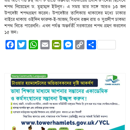
এর আগে গত ৮ই আগস্ট রাতে অন্তর্বর্তী সরকারের প্রধান উপদেষ্টা হিসেবে
শপথ নিয়েছেন ড. মুহাম্মদ ইউনূস। এ সময় তার সঙ্গে আরও ১৩ জন
উপদেষ্টা শপথগ্রহণ করেন। উপদেষ্টার তালিকায় থাকাদের মধ্যে ঢাকার
বাইরে থাকায় ওইদিন ফারুক-ই-আজম, বিধান রঞ্জন রায় ও সুপ্রদীপ চাকমা
শপথ নিতে পারেননি। এখন পর্যন্ত অন্তর্বর্তী সরকারের শপথ গ্রহণ করলেন
১৫ জন।
Facebook
Twitter
WhatsApp
Email
PrintFriendly
Messenger
Copy
Share
Link