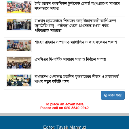
ইস্ট হ্যান্ডস ব্যাডমিন্টন টুর্নামেন্ট রেকর্ড অংশগ্রহণের মাধ্যমে
সফলভাবে সমাপ্ত
টাওয়ার হ্যামলেটসে শিশুদের জন্য উচ্চাকাঙ্ক্ষী আর্লি হেল্প
স্ট্র্যাটেজি চালু : গর্ভাবস্থা থেকে প্রাপ্তবয়স্ক হওয়া পর্যন্ত
পরিবারকে সহায়তা
শাহেদ রাহমান সম্পাদিত ম্যাগাজিন ও কাব্যসংকলন প্রকাশ
এমসিএর দ্বি-বার্ষিক সাধারণ সভা ও নির্বাচন সম্পন্ন
বাংলাদেশ খেলাফত মজলিস যুক্তরাজ্যের লীডস ও ব্রাডফোর্ড
শাখার নতুন কমিটি গঠন
আরও খবর
To place an advert here,
Please call on 020 3540 0942
Editor: Taysir Mahmud