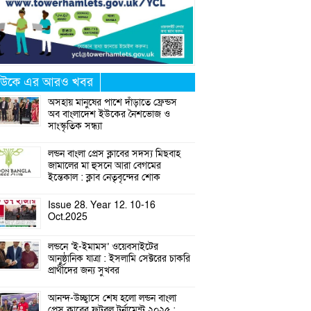
উকে এর আরও খবর
অসহায় মানুষের পাশে দাঁড়াতে ফ্রেন্ডস
অব বাংলাদেশ ইউকের নৈশভোজ ও
সাংস্কৃতিক সন্ধ্যা
লন্ডন বাংলা প্রেস ক্লাবের সদস্য মিছবাহ
জামালের মা হুসনে আরা বেগমের
ইন্তেকাল : ক্লাব নেতৃবৃন্দের শোক
Issue 28. Year 12. 10-16
Oct.2025
লন্ডনে ‘ই-ইমামস’ ওয়েবসাইটের
আনুষ্ঠানিক যাত্রা : ইসলামি সেক্টরের চাকরি
প্রার্থীদের জন্য সুখবর
আনন্দ-উচ্ছ্বাসে শেষ হলো লন্ডন বাংলা
প্রেস ক্লাবের ফুটবল টুর্নামেন্ট ২০২৫ :