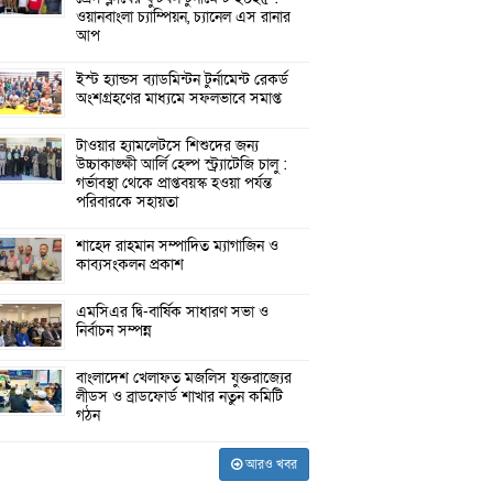
ওয়ানবাংলা চ্যাম্পিয়ন, চ্যানেল এস রানার
আপ
ইস্ট হ্যান্ডস ব্যাডমিন্টন টুর্নামেন্ট রেকর্ড
অংশগ্রহণের মাধ্যমে সফলভাবে সমাপ্ত
টাওয়ার হ্যামলেটসে শিশুদের জন্য
উচ্চাকাঙ্ক্ষী আর্লি হেল্প স্ট্র্যাটেজি চালু :
গর্ভাবস্থা থেকে প্রাপ্তবয়স্ক হওয়া পর্যন্ত
পরিবারকে সহায়তা
শাহেদ রাহমান সম্পাদিত ম্যাগাজিন ও
কাব্যসংকলন প্রকাশ
এমসিএর দ্বি-বার্ষিক সাধারণ সভা ও
নির্বাচন সম্পন্ন
বাংলাদেশ খেলাফত মজলিস যুক্তরাজ্যের
লীডস ও ব্রাডফোর্ড শাখার নতুন কমিটি
গঠন
আরও খবর