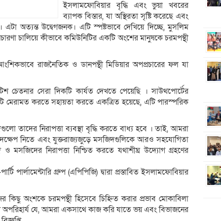
ইসলামফোবিয়ার বৃদ্ধি এবং ভুয়া খবরের
ব্যাপক বিস্তার, যা অস্থিরতা সৃষ্টি করেছে এবং
এটা অত্যন্ত উদ্বেগজনক। এটি স্পষ্টভাবে দেখিয়ে দিচ্ছে, মুসলিম
প্রচারণা চালিয়ে কীভাবে কমিউনিটির একটি অংশের মানুষকে চরমপন্থী
 আংশিকভাবে রাজনৈতিক ও ডানপন্থী মিডিয়ার অপপ্রচারের ফল যা
রিটিশ চেতনার সেরা দিকটি কার্যত দেখতে পেয়েছি । সাউথপোর্টের
ি মেরামত করতে সহায়তা করতে একত্রিত হয়েছে, এটি পারস্পরিক
গুলো তাদের নিরাপত্তা ব্যবস্থা বৃদ্ধি করতে বাধ্য হবে । তাই, আমরা
় পদক্ষেপ নিতে এবং যুক্তরাজ্যজুড়ে মসজিদগুলিকে আরও সহযোগিতা
ও মসজিদের নিরাপত্তা নিশ্চিত করতে যথাশীঘ্র উদ্যোগ গ্রহণের
 পার্লামেন্টারি গ্রুপ (এপিপিজি) দ্বারা প্রস্তাবিত ইসলামফোবিয়ার
জের কিছু অংশকে চরমপন্থী হিসেবে চিহ্নিত করার প্রভাব মোকাবিলা
 এটি অপরিহার্য যে, আমরা একসাথে কাজ করি যাতে ভয় এবং বিভাজনের
িজ্ঞপ্তি