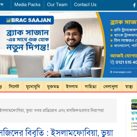
ব্দ
Media Packs
Our Team
Contact Us
ড়ে
সিলেট
মুখোমুখি
মুক্তমত
ইসলাম
সাহিত্য
খেলাধুলা
স্বাস্থ্য
 ইসলামফোবিয়া, ভুয়া খবর প্রতিরোধ এবং মসজিদগুলোর নিরাপত্তা
সজিদের বিবৃতি : ইসলামফোবিয়া, ভুয়া