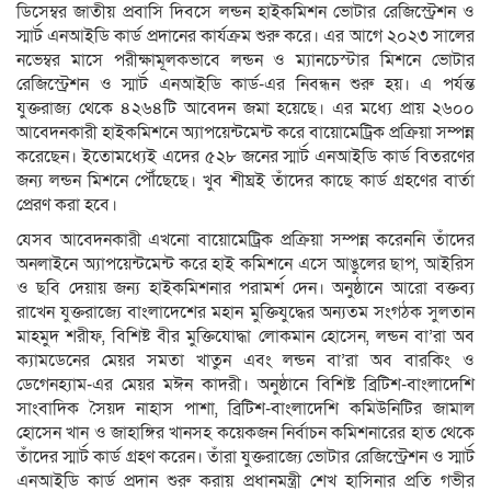
ডিসেম্বর জাতীয় প্রবাসি দিবসে লন্ডন হাইকমিশন ভোটার রেজিস্ট্রেশন ও
স্মার্ট এনআইডি কার্ড প্রদানের কার্যক্রম শুরু করে। এর আগে ২০২৩ সালের
নভেম্বর মাসে পরীক্ষামূলকভাবে লন্ডন ও ম্যানচেস্টার মিশনে ভোটার
রেজিস্ট্রেশন ও স্মার্ট এনআইডি কার্ড-এর নিবন্ধন শুরু হয়। এ পর্যন্ত
যুক্তরাজ্য থেকে ৪২৬৪টি আবেদন জমা হয়েছে। এর মধ্যে প্রায় ২৬০০
আবেদনকারী হাইকমিশনে অ্যাপয়েন্টমেন্ট করে বায়োমেট্রিক প্রক্রিয়া সম্পন্ন
করেছেন। ইতোমধ্যেই এদের ৫২৮ জনের স্মার্ট এনআইডি কার্ড বিতরণের
জন্য লন্ডন মিশনে পৌঁছেছে। খুব শীঘ্রই তাঁদের কাছে কার্ড গ্রহণের বার্তা
প্রেরণ করা হবে।
যেসব আবেদনকারী এখনো বায়োমেট্রিক প্রক্রিয়া সম্পন্ন করেননি তাঁদের
অনলাইনে অ্যাপয়েন্টমেন্ট করে হাই কমিশনে এসে আঙুলের ছাপ, আইরিস
ও ছবি দেয়ায় জন্য হাইকমিশনার পরামর্শ দেন। অনুষ্ঠানে আরো বক্তব্য
রাখেন যুক্তরাজ্যে বাংলাদেশের মহান মুক্তিযুদ্ধের অন্যতম সংগঠক সুলতান
মাহমুদ শরীফ, বিশিষ্ট বীর মুক্তিযোদ্ধা লোকমান হোসেন, লন্ডন বা’রা অব
ক্যামডেনের মেয়র সমতা খাতুন এবং লন্ডন বা’রা অব বারকিং ও
ডেগেনহ্যাম-এর মেয়র মঈন কাদরী। অনুষ্ঠানে বিশিষ্ট ব্রিটিশ-বাংলাদেশি
সাংবাদিক সৈয়দ নাহাস পাশা, ব্রিটিশ-বাংলাদেশি কমিউনিটির জামাল
হোসেন খান ও জাহাঙ্গির খানসহ কয়েকজন নির্বাচন কমিশনারের হাত থেকে
তাঁদের স্মার্ট কার্ড গ্রহণ করেন। তাঁরা যুক্তরাজ্যে ভোটার রেজিস্ট্রেশন ও স্মার্ট
এনআইডি কার্ড প্রদান শুরু করায় প্রধানমন্ত্রী শেখ হাসিনার প্রতি গভীর