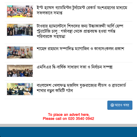
ইস্ট হ্যান্ডস ব্যাডমিন্টন টুর্নামেন্ট রেকর্ড অংশগ্রহণের মাধ্যমে
সফলভাবে সমাপ্ত
টাওয়ার হ্যামলেটসে শিশুদের জন্য উচ্চাকাঙ্ক্ষী আর্লি হেল্প
স্ট্র্যাটেজি চালু : গর্ভাবস্থা থেকে প্রাপ্তবয়স্ক হওয়া পর্যন্ত
পরিবারকে সহায়তা
শাহেদ রাহমান সম্পাদিত ম্যাগাজিন ও কাব্যসংকলন প্রকাশ
এমসিএর দ্বি-বার্ষিক সাধারণ সভা ও নির্বাচন সম্পন্ন
বাংলাদেশ খেলাফত মজলিস যুক্তরাজ্যের লীডস ও ব্রাডফোর্ড
শাখার নতুন কমিটি গঠন
আরও খবর
To place an advert here,
Please call on 020 3540 0942