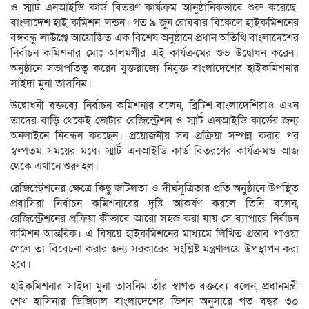
ও স্মার্ট এনআইডি কার্ড বিতরণ কার্যক্রম আনুষ্ঠানিকভাবে শুরু করেছে
বাংলাদেশ হাই কমিশন, লন্ডন। গত ৯ জুন রোববার বিকেলে হাইকমিশনের
বঙ্গবন্ধু লাউঞ্জে আয়োজিত এক বিশেষ অনুষ্ঠানে প্রধান অতিথি বাংলাদেশের
নির্বাচন কমিশনার মোঃ আলমগীর এই কার্যক্রমের শুভ উদ্বোধন করেন।
অনুষ্ঠানে সভাপতিত্ব করেন যুক্তরাজ্যে নিযুক্ত বাংলাদেশের হাইকমিশনার
সাইদা মুনা তাসনিম।
উদ্বোধনী বক্তব্যে নির্বাচন কমিশনার বলেন, ব্রিটিশ-বাংলাদেশিরাও এখন
তাদের বাড়ি থেকেই ভোটার রেজিস্ট্রেশন ও স্মার্ট এনআইডি কার্ডের জন্য
অনলাইনে নিবন্ধন করছেন। প্রয়োজনীয় সব প্রক্রিয়া সম্পন্ন করার পর
স্বল্পতম সময়ের মধ্যে স্মার্ট এনআইডি কার্ড বিতরণের কার্যক্রমও আজ
থেকে এখানে শুরু হল।
রেজিস্ট্রেশনের ক্ষেত্রে কিছু জটিলতা ও দীর্ঘসূত্রিতার প্রতি অনুষ্ঠানে উপস্থিত
প্রবাসিরা নির্বাচন কমিশনারের দৃষ্টি আকর্ষণ করলে তিনি বলেন,
রেজিস্ট্রেশনের প্রক্রিয়া কীভাবে আরো সহজ করা যায় সে ব্যাপারে নির্বাচন
কমিশন আন্তরিক। এ বিষয়ে হাইকমিশনের মাধ্যমে লিখিত প্রস্তাব পাওয়া
গেলে তা বিবেচনা করার জন্য সরকারের সংশ্লিষ্ট মন্ত্রণালয়ে উপস্থাপন করা
হবে।
হাইকমিশনার সাইদা মুনা তাসনিম তাঁর স্বাগত বক্তব্যে বলেন, প্রধানমন্ত্রী
শেখ হাসিনার ডিজিটাল বাংলাদেশের ভিশন অনুসারে গত বছর ৩০