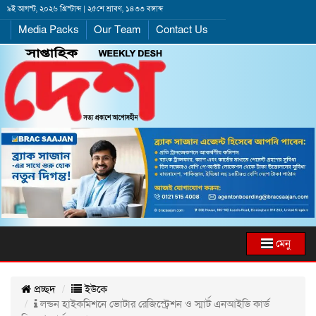
৯ই আগস্ট, ২০২৬ খ্রিস্টাব্দ | ২৫শে শ্রাবণ, ১৪৩৩ বঙ্গাব্দ
Media Packs
Our Team
Contact Us
মেনু
প্রচ্ছদ
ইউকে
লন্ডন হাইকমিশনে ভোটার রেজিস্ট্রেশন ও স্মার্ট এনআইডি কার্ড