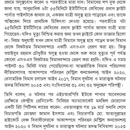
প্রথমে অসুস্থবোধ করেন ও পরবর্তীতে মারা যান। বিমানের লগ বুক থেকে
জানা যায়, আনুমানিক ৬টা ৫৫মিনিটে ইউটিসিতে কেবিনের প্রধান ফ্লাইট
পার্সার পাইলটকে জানান যে, একজন যাত্রী অসুস্থ হয়ে পড়েছেন এবং তাকে
অক্সিজেন দিয়ে প্রাথমিক চিকিৎসা দেওয়া হয়েছে। পরবর্তীতে ৭টা
২৫মিনিটে ইউটিসিতে কেবিনের প্রধান ফ্লাইট পার্সার জানান যাত্রী মারা
গিয়েছেন। যদিও মুত্যু নিশ্চিত করার জন্য তখন ফ্লাইটে কোন ডাক্তার ছিলো
না। নিয়ম অনুযায়ী যখন কোন যাত্রী বিমানে অসুস্থ হয়ে পড়েন তখন বিমান
থেকে নিকটতম বিমানবন্দরে একটি এসওএস প্রেরণ করা হয়। কিন্তু
শুয়াইবুর রহমান চৌধুরীর অসুস্থ হওয়া থেকে শুরু করে মৃত্যুর পূর্ব পর্যন্ত
কোনো এসওএস নিকটতম বিমানবন্দরে প্রেরণ করা হয়নি। যদিও এ সময়
পাইলট ৩০ মিনিট সময় পেয়েছিলেন-যা আন্তর্জাতিক বিমান পরিচালনা
নীতিমালাসহ আকাশপথে পরিবহন (মন্ট্রিল কনভেনশন) আইন ২০২০,
বেসামরিক বিমান চলাচল আইন ২০১৭, বিমান দুর্ঘটনা ও মারাত্মক ঘটনার
তদন্ত বিধিমালা ২০২৩ এবং সংবিধানের ৩১ এবং ৩২ অনুচ্ছেদ পরিপন্থী।
তিনি বলেন, এ ঘটনার পর এইচআরপিবি ইউকে শাখার আবেদনের
প্রেক্ষিতে কেন্দ্রীয় প্রেসিডেন্ট- সিনিয়র অ্যাডভোকেট মনজিল মোরসেদ
একটি রিট পিটিশন দায়ের করেন। এমতাবস্থায় গত ১৯ মার্চ শুনানি শেষে
বিচারপতি মোস্তফা জামান ইসলাম এবং বিচারপতি মো. আতাবুল্লাহর
হাইকোর্ট বেঞ্চ বিবাদীদেরকে আকাশপথে পরিবহন (মন্ট্রিল কনভেনশন)
আইন ২০২০ ও বিমান দুর্ঘটনা ও মারাত্মক ঘটনার তদন্ত বিধিমালা ২০২৩