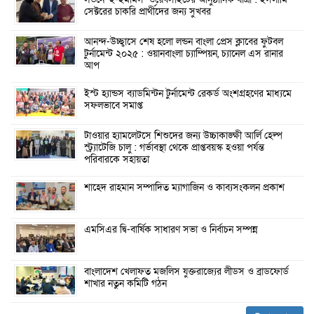
লন্ডনে ‘ই-ইমামস’ ওয়েবসাইটের আনুষ্ঠানিক যাত্রা : ইসলামি
সেক্টরের চাকরি প্রার্থীদের জন্য সুখবর
আনন্দ-উচ্ছ্বাসে শেষ হলো লন্ডন বাংলা প্রেস ক্লাবের ফুটবল
টুর্নামেন্ট ২০২৫ : ওয়ানবাংলা চ্যাম্পিয়ন, চ্যানেল এস রানার
আপ
ইস্ট হ্যান্ডস ব্যাডমিন্টন টুর্নামেন্ট রেকর্ড অংশগ্রহণের মাধ্যমে
সফলভাবে সমাপ্ত
টাওয়ার হ্যামলেটসে শিশুদের জন্য উচ্চাকাঙ্ক্ষী আর্লি হেল্প
স্ট্র্যাটেজি চালু : গর্ভাবস্থা থেকে প্রাপ্তবয়স্ক হওয়া পর্যন্ত
পরিবারকে সহায়তা
শাহেদ রাহমান সম্পাদিত ম্যাগাজিন ও কাব্যসংকলন প্রকাশ
এমসিএর দ্বি-বার্ষিক সাধারণ সভা ও নির্বাচন সম্পন্ন
বাংলাদেশ খেলাফত মজলিস যুক্তরাজ্যের লীডস ও ব্রাডফোর্ড
শাখার নতুন কমিটি গঠন