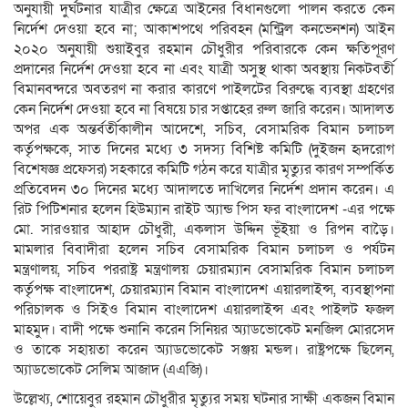
অনুযায়ী দুর্ঘটনার যাত্রীর ক্ষেত্রে আইনের বিধানগুলো পালন করতে কেন
নির্দেশ দেওয়া হবে না; আকাশপথে পরিবহন (মন্ট্রিল কনভেনশন) আইন
২০২০ অনুযায়ী শুয়াইবুর রহমান চৌধুরীর পরিবারকে কেন ক্ষতিপূরণ
প্রদানের নির্দেশ দেওয়া হবে না এবং যাত্রী অসুস্থ থাকা অবস্থায় নিকটবর্তী
বিমানবন্দরে অবতরণ না করার কারণে পাইলটের বিরুদ্ধে ব্যবস্থা গ্রহণের
কেন নির্দেশ দেওয়া হবে না বিষয়ে চার সপ্তাহের রুল জারি করেন। আদালত
অপর এক অন্তর্বর্তীকালীন আদেশে, সচিব, বেসামরিক বিমান চলাচল
কর্তৃপক্ষকে, সাত দিনের মধ্যে ৩ সদস্য বিশিষ্ট কমিটি (দুইজন হৃদরোগ
বিশেষজ্ঞ প্রফেসর) সহকারে কমিটি গঠন করে যাত্রীর মৃত্যুর কারণ সম্পর্কিত
প্রতিবেদন ৩০ দিনের মধ্যে আদালতে দাখিলের নির্দেশ প্রদান করেন। এ
রিট পিটিশনার হলেন হিউম্যান রাইট অ্যান্ড পিস ফর বাংলাদেশ -এর পক্ষে
মো. সারওয়ার আহাদ চৌধুরী, একলাস উদ্দিন ভূঁইয়া ও রিপন বাড়ৈ।
মামলার বিবাদীরা হলেন সচিব বেসামরিক বিমান চলাচল ও পর্যটন
মন্ত্রণালয়, সচিব পররাষ্ট্র মন্ত্রণালয় চেয়ারম্যান বেসামরিক বিমান চলাচল
কর্তৃপক্ষ বাংলাদেশ, চেয়ারম্যান বিমান বাংলাদেশ এয়ারলাইন্স, ব্যবস্থাপনা
পরিচালক ও সিইও বিমান বাংলাদেশ এয়ারলাইন্স এবং পাইলট ফজল
মাহমুদ। বাদী পক্ষে শুনানি করেন সিনিয়র অ্যাডভোকেট মনজিল মোরসেদ
ও তাকে সহায়তা করেন অ্যাডভোকেট সঞ্জয় মন্ডল। রাষ্ট্রপক্ষে ছিলেন,
অ্যাডভোকেট সেলিম আজাদ (এএজি)।
উল্লেখ্য, শোয়েবুর রহমান চৌধুরীর মৃত্যুর সময় ঘটনার সাক্ষী একজন বিমান