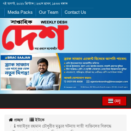
৭ই আগস্ট, ২০২৬ খ্রিস্টাব্দ | ২৩শে শ্রাবণ, ১৪৩৩ বঙ্গাব্দ
Media Packs
Our Team
Contact Us
মেনু
প্রচ্ছদ
ইউকে
শুয়াইবুর রহমান চৌধুরীর মৃত্যুর ঘটনায় দায়ী ব্যক্তিদের বিরুদ্ধে