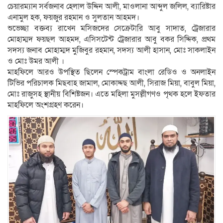
চেয়ারম্যান সর্বজনাব হেলাল উদ্দিন আলী, মাওলানা আব্দুল জলিল, ব্যারিষ্টার
এনামুল হক, ফয়জুর রহমান ও সুলতান আহমদ।
শুভেচ্ছা বক্তব্য রাখেন মসিজদের সেক্রেটারি আবু সাদাত, ট্রেজারার
মোহাম্মদ ফয়ছল আহমদ, এসিসটেন্ট ট্রেজারার আবু বকর সিদ্দিক, প্রথম
সদস্য জনাব মোহাম্মদ মুজিবুর রহমান, সদস্য আলী হাসান, মোঃ সাকলাইন
ও মোঃ উমর আলী ।
মাহফিলে আরও উপস্থিত ছিলেন স্পেকট্রাম বাংলা রেডিও ও অনলাইন
টিভির পরিচালক মিছবাহ জামাল, মোকাদ্দছ আলী, সিরাজ মিয়া, বাবুল মিয়া,
মোঃ রাজুসহ স্থানীয় বিশিষ্টজন। এতে মহিলা মুসল্লীগণও পৃথক হলে ইফতার
মাহফিলে অংশগ্রহণ করেন।