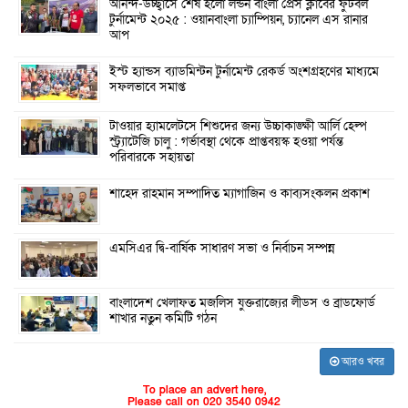
আনন্দ-উচ্ছ্বাসে শেষ হলো লন্ডন বাংলা প্রেস ক্লাবের ফুটবল
টুর্নামেন্ট ২০২৫ : ওয়ানবাংলা চ্যাম্পিয়ন, চ্যানেল এস রানার
আপ
ইস্ট হ্যান্ডস ব্যাডমিন্টন টুর্নামেন্ট রেকর্ড অংশগ্রহণের মাধ্যমে
সফলভাবে সমাপ্ত
টাওয়ার হ্যামলেটসে শিশুদের জন্য উচ্চাকাঙ্ক্ষী আর্লি হেল্প
স্ট্র্যাটেজি চালু : গর্ভাবস্থা থেকে প্রাপ্তবয়স্ক হওয়া পর্যন্ত
পরিবারকে সহায়তা
শাহেদ রাহমান সম্পাদিত ম্যাগাজিন ও কাব্যসংকলন প্রকাশ
এমসিএর দ্বি-বার্ষিক সাধারণ সভা ও নির্বাচন সম্পন্ন
বাংলাদেশ খেলাফত মজলিস যুক্তরাজ্যের লীডস ও ব্রাডফোর্ড
শাখার নতুন কমিটি গঠন
আরও খবর
To place an advert here,
Please call on 020 3540 0942