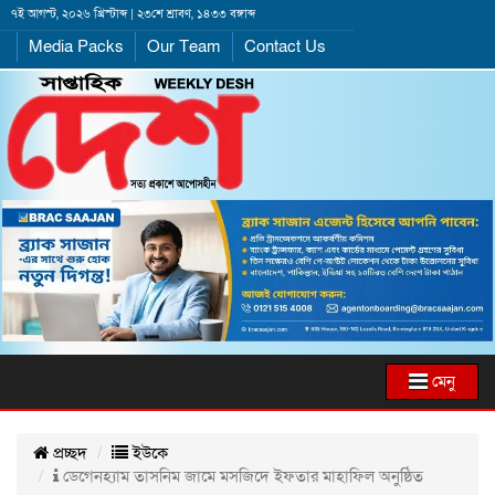
৭ই আগস্ট, ২০২৬ খ্রিস্টাব্দ | ২৩শে শ্রাবণ, ১৪৩৩ বঙ্গাব্দ
Media Packs
Our Team
Contact Us
মেনু
প্রচ্ছদ
ইউকে
ডেগেনহ্যাম তাসনিম জামে মসজিদে ইফতার মাহাফিল অনুষ্ঠিত