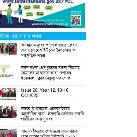
উকে এর আরও খবর
অসহায় মানুষের পাশে দাঁড়াতে ফ্রেন্ডস
অব বাংলাদেশ ইউকের নৈশভোজ ও
সাংস্কৃতিক সন্ধ্যা
লন্ডন বাংলা প্রেস ক্লাবের সদস্য মিছবাহ
জামালের মা হুসনে আরা বেগমের
ইন্তেকাল : ক্লাব নেতৃবৃন্দের শোক
Issue 28. Year 12. 10-16
Oct.2025
লন্ডনে ‘ই-ইমামস’ ওয়েবসাইটের
আনুষ্ঠানিক যাত্রা : ইসলামি সেক্টরের চাকরি
প্রার্থীদের জন্য সুখবর
আনন্দ-উচ্ছ্বাসে শেষ হলো লন্ডন বাংলা
প্রেস ক্লাবের ফুটবল টুর্নামেন্ট ২০২৫ :