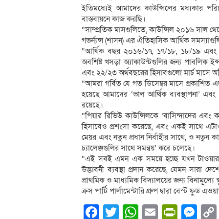
ইতিমধ্যেই আমাদের কাউন্সিলের মধ্যকার পরি
বাস্তবায়নে কাজ করছি।
“সাম্প্রতিক মাসগুলিতে, কাউন্সিল ২০১৬ সাল থেকে
গভর্ন্যন্স (শাসন) এর ঐতিহাসিক আর্থিক সমস্যাগুল
“আর্থিক বছর ২০১৬/১৭, ১৭/১৮, ১৮/১৯ এবং ১৯/
অবশিষ্ট খসড়া অ্যাকাউন্টগুলির জন্য পাবলি
এবং ২২/২৩ অর্থবছরের হিসাবগুলো মার্চ মাসে 
“আমরা গর্বিত যে গত ডিসেম্বর মাসে প্রকাশিত এ
হয়েছে আমাদের ‘ভাল আর্থিক ব্যবস্থাপনা’ এবং ‘স
রয়েছে।
“পিয়ার রিভিউ কাউন্সিলকে ‘বাসিন্দাদের এবং ক
হিসাবেও প্রশংসা করেছে, এবং একই সাথে এটা
মেয়র এবং নতুন প্রধান নির্বাহীর সাথে, ও নতুন 
চ্যালেঞ্জগুলির সাথে সমন্বয়’ করে চলেছে।
“এই সবই এমন এক সময়ে হচ্ছে যখন টাওয়ার হ
উদ্ভাবনী ব্যবস্থা প্রদান করেছে, যেমন সারা দ
প্রাথমিক ও মাধ্যমিক বিদ্যালয়ের জন্য বিনামূল্
ক্রস পার্টি পার্লামেন্টারি গ্রুপ দ্বারা বেস্ট ফুড এ
Facebook
Twitter
WhatsApp
Email
PrintF
Me