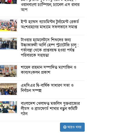
ওয়ানবাংলা চ্যাম্পিয়ন, চ্যানেল এস রানার
আপ
ইস্ট হ্যান্ডস ব্যাডমিন্টন টুর্নামেন্ট রেকর্ড
অংশগ্রহণের মাধ্যমে সফলভাবে সমাপ্ত
টাওয়ার হ্যামলেটসে শিশুদের জন্য
উচ্চাকাঙ্ক্ষী আর্লি হেল্প স্ট্র্যাটেজি চালু :
গর্ভাবস্থা থেকে প্রাপ্তবয়স্ক হওয়া পর্যন্ত
পরিবারকে সহায়তা
শাহেদ রাহমান সম্পাদিত ম্যাগাজিন ও
কাব্যসংকলন প্রকাশ
এমসিএর দ্বি-বার্ষিক সাধারণ সভা ও
নির্বাচন সম্পন্ন
বাংলাদেশ খেলাফত মজলিস যুক্তরাজ্যের
লীডস ও ব্রাডফোর্ড শাখার নতুন কমিটি
গঠন
আরও খবর