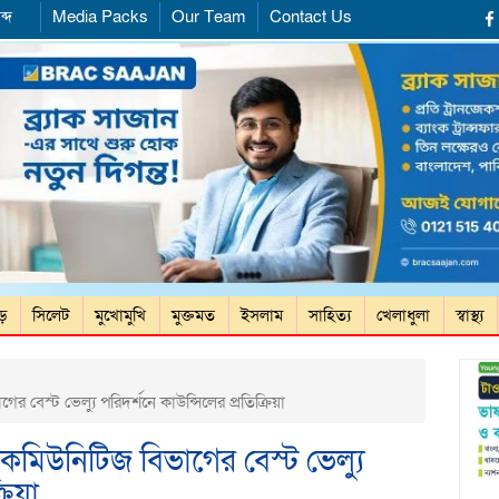
ব্দ
Media Packs
Our Team
Contact Us
ড়ে
সিলেট
মুখোমুখি
মুক্তমত
ইসলাম
সাহিত্য
খেলাধুলা
স্বাস্থ্য
বেস্ট ভেল্যু পরিদর্শনে কাউন্সিলের প্রতিক্রিয়া
মিউনিটিজ বিভাগের বেস্ট ভেল্যু
রিয়া