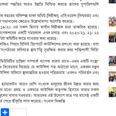
চালনা পদ্ধতির আরও উন্নতি নিশ্চিত করতে তাদের সুপারিশগুলি
 বছরের অনিষ্পন্ন থাকা অডিট (নিরীক্ষা), এসিওরেন্স (নিশ্চয়তা) এবং
ি সমাধানের ক্ষেত্রেও উল্লেখযোগ্য অগ্রগতি করেছে।
২০ এর সকল হিসাব স্বাধীন নিরীক্ষক দ্বারা স্বাক্ষরিত হয়েছে।
ক ইন্সপেকশনের একটি সময়কাল এখন চলছে এবং ২০২০/২১, ২১/ ২২
অডিট কমিটির কাছে যাওয়ার কথা রয়েছে।
লজিএ পিয়ার রিভিউ রিপোর্টে কাউন্সিলের প্রশংসা করা হয়েছে। বলা
ংগঠনের ভবিষ্যত স্থায?িত্ব সুরক্ষিত করার জন্য শক্তিশালী ভিত্তি’
মিউনিটির চাহিদা সম্পর্কে ব্যাপক ধারণা রাখে—এমন একটি সংস্থা’
ও বিবেচনায় নিয়েছে যে কাউন্সিল গত আঠারো মাসে, একজন নতুন
কাউন্সিল অফিসে স্থানান্তরিত হওয়ার পরিক্রমায় ‘এখনও পরিবর্তন এবং
্যামলেটস আরও বেশি সংখ্যক মানুষের জীবন উন্নত করার জন্য
েশের মধ্যে প্রথম ও একমাত্র কাউন্সিল কতৃপক্ষ হিসাবে বারার সকল
যে স্কুলের খাবার সরবরাহ। আমাদের এই উদ্যোগ মাত্র গত মাসেই একটি
ওয়ার্ড পেয়ে স্বীকৃতি লাভ করেছে। সংবাদ বিজ্ঞপ্তি
riendly
ssenger
Copy
Share