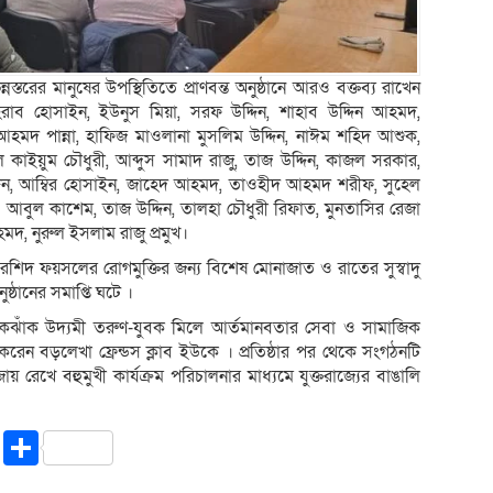
্তরের মানুষের উপস্থিতিতে প্রাণবন্ত অনুষ্ঠানে আরও বক্তব্য রাখেন
রাব হোসাইন, ইউনুস মিয়া, সরফ উদ্দিন, শাহাব উদ্দিন আহমদ,
 আহমদ পান্না, হাফিজ মাওলানা মুসলিম উদ্দিন, নাঈম শহিদ আশুক,
কাইয়ুম চৌধুরী, আব্দুস সামাদ রাজু, তাজ উদ্দিন, কাজল সরকার,
দিন, আম্বির হোসাইন, জাহেদ আহমদ, তাওহীদ আহমদ শরীফ, সুহেল
 আবুল কাশেম, তাজ উদ্দিন, তালহা চৌধুরী রিফাত, মুনতাসির রেজা
মদ, নুরুল ইসলাম রাজু প্রমুখ।
 রশিদ ফয়সলের রোগমুক্তির জন্য বিশেষ মোনাজাত ও রাতের সুস্বাদু
্ঠানের সমাপ্তি ঘটে ।
সী একঝাঁক উদ্যমী তরুণ-যুবক মিলে আর্তমানবতার সেবা ও সামাজিক
 করেন বড়লেখা ফ্রেন্ডস ক্লাব ইউকে । প্রতিষ্ঠার পর থেকে সংগঠনটি
ায় রেখে বহুমুখী কার্যক্রম পরিচালনার মাধ্যমে যুক্তরাজ্যের বাঙালি
riendly
ssenger
Copy
Share
Link