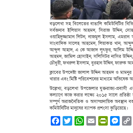
বড়লেখা সহ বিলেতের বাঙালি কমিউনিটির বিভিন্নস
সর্বজনাব ইলিয়াস আহমদ, সিরাজ উদ্দিন, সোহ
ওয়াহিদুজ্জামান লিটন, নাজমুল ইসলাম, এমরান
সাংবাদিক সালেহ আহমেদ, লিয়াকত খান, আব্দুল 
আব্দুল আহাদ, এ কে আজাদ লুৎফুর, আলিম উদ্
আহমদ, জামিল হোসাইন, সলিসিটর নাসির উদ্দিন,
চৌধুরী, ফখরুল ইসলাম, বুরহান উদ্দিন, ফারুক আহ
ক্লাবের উপদেষ্টা জালাল উদ্দিন আহমদ ও মামনুর
খারার এবং মিষ্টি পরিবেশনের মাধ্যমে অভিষেক অনুষ
উল্লেখ্য, বড়লেখা উপজেলার যুক্তরাজ্য-প্রবা
কল্যাণে কাজ করার লক্ষ্যে ২০১৫ সালে প্রতিষ্ঠা
সম্পুর্ণ অরাজনৈতিক ও অসাম্প্রদায়িক অবস্থান বজ
কমিউনিটির মানুষের ব্যাপক প্রশংসা কুড়িয়েছে।
Facebook
Twitter
WhatsApp
Email
PrintF
Me