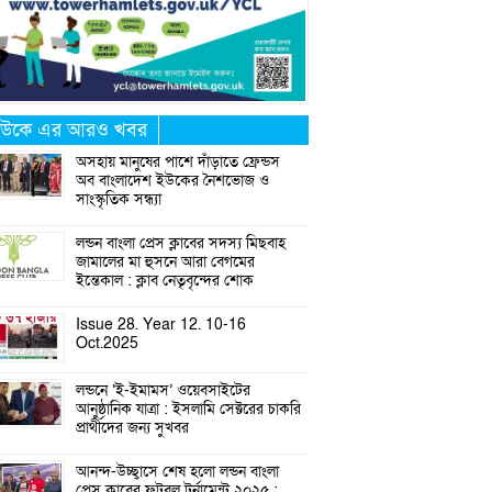
উকে এর আরও খবর
অসহায় মানুষের পাশে দাঁড়াতে ফ্রেন্ডস
অব বাংলাদেশ ইউকের নৈশভোজ ও
সাংস্কৃতিক সন্ধ্যা
লন্ডন বাংলা প্রেস ক্লাবের সদস্য মিছবাহ
জামালের মা হুসনে আরা বেগমের
ইন্তেকাল : ক্লাব নেতৃবৃন্দের শোক
Issue 28. Year 12. 10-16
Oct.2025
লন্ডনে ‘ই-ইমামস’ ওয়েবসাইটের
আনুষ্ঠানিক যাত্রা : ইসলামি সেক্টরের চাকরি
প্রার্থীদের জন্য সুখবর
আনন্দ-উচ্ছ্বাসে শেষ হলো লন্ডন বাংলা
প্রেস ক্লাবের ফুটবল টুর্নামেন্ট ২০২৫ :