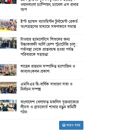
ওয়ানবাংলা চ্যাম্পিয়ন, চ্যানেল এস রানার
আপ
ইস্ট হ্যান্ডস ব্যাডমিন্টন টুর্নামেন্ট রেকর্ড
অংশগ্রহণের মাধ্যমে সফলভাবে সমাপ্ত
টাওয়ার হ্যামলেটসে শিশুদের জন্য
উচ্চাকাঙ্ক্ষী আর্লি হেল্প স্ট্র্যাটেজি চালু :
গর্ভাবস্থা থেকে প্রাপ্তবয়স্ক হওয়া পর্যন্ত
পরিবারকে সহায়তা
শাহেদ রাহমান সম্পাদিত ম্যাগাজিন ও
কাব্যসংকলন প্রকাশ
এমসিএর দ্বি-বার্ষিক সাধারণ সভা ও
নির্বাচন সম্পন্ন
বাংলাদেশ খেলাফত মজলিস যুক্তরাজ্যের
লীডস ও ব্রাডফোর্ড শাখার নতুন কমিটি
গঠন
আরও খবর