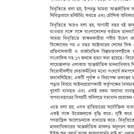
বিবৃতিতে বলা হয়, উপরন্তু আমরা আন্তর্জাতিক সম
নিবিড়ভাবে মনিটরিং করতে এবং মৌলিক অধিকার সুর
বিবৃতিতে আরও বলা হয়, আগামী বছর ৭ই জানুয়া
যাওয়ার সঙ্গে সঙ্গে বাংলাদেশের বর্তমান মানব
আমরা বিবৃতিতে স্বাক্ষরকারীরা গভীর উদ্বেগ 
বিক্ষোভের পর এ বছর অক্টোবরের শেষের দিক থে
প্রতিবাদকারী ও রাজনৈতিক ভিন্নমতাবলম্ব
সাংবাদিক সহ ১৭ জনকে হত্যা করা হয়েছে। বির
শায়েস্তানগর এলাকায় আন্তর্জাতিক মানবাধিকার
বিরোধীদলীয় নেতাকর্মীদের মধ্যে সংঘর্ষে কমপক
জবাবদিহিতা, একটি পূর্ণাঙ্গ ও নিরপেক্ষ তদন
পড়ার বিষয়ে আইনপ্রয়োগকারী কর্তৃপক্ষের বৈষম্যম
বুলেট ব্যবহার এবং একই রকম অন্যান্য ব্যবস্
অপব্যবহারের বিষয়টি অবিলম্বে সমাধান প্রয়োজন
এতে বলা হয়, এসব হাতিয়ারের অযৌক্তিক ব্যব
একই সঙ্গে উত্তেজনাকে বৃদ্ধি করে। সৃষ্টি করে
গণতান্ত্রিক আলোচনাকে বাধাগ্রস্ত করে। বিবৃতিত
মানবাধিকারের আন্তর্জাতিক মানদণ্ড অনুসরণ ক
ইউজ অব ফোর্স অ্যান্ড ফায়ারআর্মস বাই ল’ এনফ