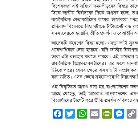
বিশেষজ্ঞরা এই সহিংস দমনপীড়নের বিষয়ে তাদে
দিকে জাতীয় নির্বাচনের দিকে অগ্রসর হচ্ছে, ত
রাজনৈতিক নেতাকর্মীদের কয়েক হাজারকে গণহারে
প্রতিবাদ বিক্ষোভে বিঘ্ন ঘটাতে ইন্টারনেট বন্ধ 
সদস্যদেরকে হয়রানি, ভীতি প্রদর্শন ও বেআইনি 
আরেকটি উদ্বেগের বিষয় হলো- খসড়া ডাটা সুরক
প্রবেশাধিকার দেয়া হয়েছে। যদি জাতীয় নিরাপত
তারা এটা ব্যবহার করতে পারবে। এই ক্ষমতার অপ
রাজনৈতিক ভিন্নমতাবলম্বীদের। এর ফলে মানবা
উঠতে পারে। যেসব ক্ষেত্রে এসব ডাটা সংগ্রহ কর
করা উচিত। এসব ক্ষেত্রে সময়োপযোগী নিরপেক্ষ ব
ওই বিবৃতিতে আরও বলা হয়, বাংলাদেশের জনগণ একটি
আছে যেহেতু, তাই আমরাও বাংলাদেশের এসব 
বিরোধীদের টার্গেট করে ভীতি প্রদর্শন অবিলম্বে ব
Facebook
Twitter
WhatsApp
Email
PrintF
Me