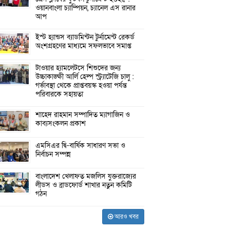
ওয়ানবাংলা চ্যাম্পিয়ন, চ্যানেল এস রানার
আপ
ইস্ট হ্যান্ডস ব্যাডমিন্টন টুর্নামেন্ট রেকর্ড
অংশগ্রহণের মাধ্যমে সফলভাবে সমাপ্ত
টাওয়ার হ্যামলেটসে শিশুদের জন্য
উচ্চাকাঙ্ক্ষী আর্লি হেল্প স্ট্র্যাটেজি চালু :
গর্ভাবস্থা থেকে প্রাপ্তবয়স্ক হওয়া পর্যন্ত
পরিবারকে সহায়তা
শাহেদ রাহমান সম্পাদিত ম্যাগাজিন ও
কাব্যসংকলন প্রকাশ
এমসিএর দ্বি-বার্ষিক সাধারণ সভা ও
নির্বাচন সম্পন্ন
বাংলাদেশ খেলাফত মজলিস যুক্তরাজ্যের
লীডস ও ব্রাডফোর্ড শাখার নতুন কমিটি
গঠন
আরও খবর