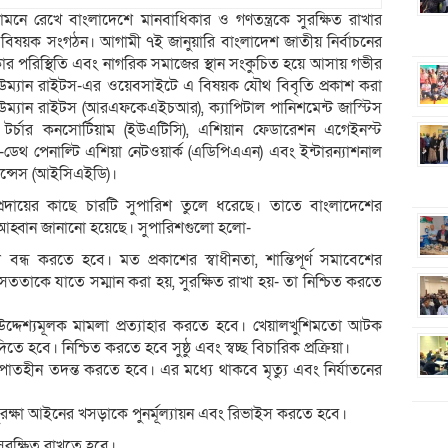
মনে রেখে বাংলাদেশে মানবাধিকার ও গণতন্ত্রকে সুরক্ষিত রাখার
র বিষয়ক সংগঠন। আগামী ৭ই জানুয়ারি বাংলাদেশ জাতীয় নির্বাচনের
কার পরিস্থিতি এবং নাগরিক সমাজের স্থান সংকুচিত হয়ে আসায় গভীর
 হিউম্যান রাইটস-এর ওয়েবসাইটে এ বিষয়ক যৌথ বিবৃতি প্রকাশ করা
উম্যান রাইটস (আরএফকেএইচআর), ক্যাপিটাল পানিশমেন্ট জাস্টিস
ট টর্চার কনসোর্টিয়াম (ইউএটিসি), এশিয়ান ফেডারেশন এগেইনস্ট
ি-ডেথ পেনাল্টি এশিয়া নেটওয়ার্ক (এডিপিএএন) এবং ইন্টারন্যাশনাল
ন্সেস (আইসিএইডি)।
প্রদায়ের কাছে চারটি সুপারিশ তুলে ধরেছে। তাতে বাংলাদেশের
র আহ্বান জানানো হয়েছে। সুপারিশগুলো হলো-
া বন্ধ করতে হবে। মত প্রকাশের স্বাধীনতা, শান্তিপূর্ণ সমাবেশের
ত সততাকে যাতে সম্মান করা হয়, সুরক্ষিত রাখা হয়- তা নিশ্চিত করতে
উদ্দেশ্যমূলক মামলা প্রত্যাহার করতে হবে। খেয়ালখুশিমতো আটক
 হবে। নিশ্চিত করতে হবে সুষ্ঠু এবং স্বচ্ছ বিচারিক প্রক্রিয়া।
্ষপাতহীন তদন্ত করতে হবে। এর মধ্যে থাকবে মৃত্যু এবং নির্যাতনের
া সুরক্ষা আইনের খসড়াকে পুনর্মূল্যায়ন এবং রিভাইস করতে হবে।
ুরক্ষিত রাখতে হবে।