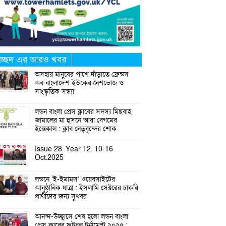
্রচ্ছদ এর আরও খবর
অসহায় মানুষের পাশে দাঁড়াতে ফ্রেন্ডস
অব বাংলাদেশ ইউকের নৈশভোজ ও
সাংস্কৃতিক সন্ধ্যা
লন্ডন বাংলা প্রেস ক্লাবের সদস্য মিছবাহ
জামালের মা হুসনে আরা বেগমের
ইন্তেকাল : ক্লাব নেতৃবৃন্দের শোক
Issue 28. Year 12. 10-16
Oct.2025
লন্ডনে ‘ই-ইমামস’ ওয়েবসাইটের
আনুষ্ঠানিক যাত্রা : ইসলামি সেক্টরের চাকরি
প্রার্থীদের জন্য সুখবর
আনন্দ-উচ্ছ্বাসে শেষ হলো লন্ডন বাংলা
প্রেস ক্লাবের ফুটবল টুর্নামেন্ট ২০২৫ :