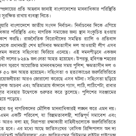
্প্রদায়ের প্রতি আহ্বান জানাই বাংলাদেশের মানবাধিকার পরিস্থিতি
ক্ষিত রাখায় ব্যবস্থা নিতে।
রি বাংলাদেশে জাতীয় সংসদ নির্বাচন। নির্বাচনের দিকে এগিয়ে
াধিকার পরিস্থিতি এবং নাগরিক সমাজের জন্য স্থান সংকুচিত হওয়ায়
প্রকাশ করছি। রাজনৈতিক বিরোধীদের সমন্বিত র‌্যালি ও প্রতিবাদ
কে প্রধানমন্ত্রী শেখ হাসিনার ক্ষমতাসীন দল আওয়ামী লীগ এসব
ীকে দমন করতে সহিংসতা ফিরিয়ে এনেছে। এই দমনপীড়নে একজন
োধী দলের ৮২৪৯ জন নেতা আহত হয়েছেন। উপরন্তু, হবিগঞ্জ শহরের
 দিবস স্মরণে আয়োজিত মানববন্ধনের সময় পুলিশ, ক্ষমতাসীন দল ও
্ষে ৫০ জন আহত হয়েছেন। সহিংসতা ও হত্যাকাণ্ডের জরুরিভিত্তিতে
্তের প্রয়োজনীয়তা আরও জোরালো করেছে এসব ঘটনা। সহিংসতা ছড়িয়ে
ূলক আচরণ এবং অতিমাত্রায় কাঁদানে গ্যাস, লাঠি, লাঠিপেটা, রাবার
থার ব্যবহার উদ্বেগকে গুরুতর করে তুলেছে। পুলিশের সরঞ্জামের
 হয়ে পড়েছে।
হার শুধু নাগরিকদের মৌলিক মানবাধিকারই লঙ্ঘন করে এমন নয়।
 এমন একটি পরিবেশ, যা ভিন্নমতাবলম্বী, শান্তিপূর্ণ সমাবেশ এবং
ে আরও বলা হয়, নিরাপত্তা রক্ষাকারী বাহিনীগুলোকে জরুরিভিত্তিতে
রতে হবে। এর মধ্যে আছে জাতিসংঘের ‘বেসিক প্রিন্সিপালস অন দ্য
োর্সমেন্ট অফিসিয়ালস’ এবং জাতিসংঘের ‘হিউম্যান রাইটস গাইডেন্স