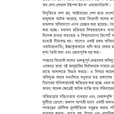
অব লেস-লেথাল উইপন্স ইন ল’ এনফোর্সমেন্ট’।
বিবৃতিতে বলা হয়, অক্টোবরের শেষ হতে বাং
মানুষকে আটক করেছে, যারা বিরোধী দলের বা
মামলার অভিযোগে এসব গ্রেপ্তার করা হয়েছে। বৈধ 
করা হচ্ছে। যথাযথ প্রক্রিয়ার নিশ্চয়তাকেও বাধ
নিঃসঙ্গ রাখার অব্যাহত ও বিশ্বাসযোগ্য রিপোর্
মধ্যেই সীমাবদ্ধ নয়। আগেও একই রকম অভিযোগে
ওয়াটারবোর্ডিং, ইচ্ছাকৃতভাবে গুলি করে দেয়ার মতো
দৃশ্য তৈরি করা এবং জোরপূর্বক নগ্ন করা।
গণহারে বিরোধী দলের গুরুত্বপূর্ণ নেতাদের অভিয
এক্ষেত্রে তারা ৭ই জানুয়ারির নির্বাচনকে সামনে
রাতে আদালতে বিচার করছে। এ বিষয়ে কয়ে
অভিযুক্ত করার মধ্যদিয়ে শুধুমাত্র মত প্রকাশের স্
বিচারের অধিকারকেই ক্ষতিগ্রস্ত করা হচ্ছে এমন 
কারণ, অনেক ক্ষেত্রেই আটক ব্যক্তি তার পরিবার
অতিমাত্রায় সহিংসতার ব্যবহার এবং খেয়ালখুশি
ফুটিয়ে তোলে। জনগণ আগামী মাসে একটি অবাধ ও স
গণতন্ত্রের মৌলিক মূলনীতিকে সমুন্নত করার
ব্যবহার করছে। তাতে ভয়, উদ্বেগ এবং নাগরি