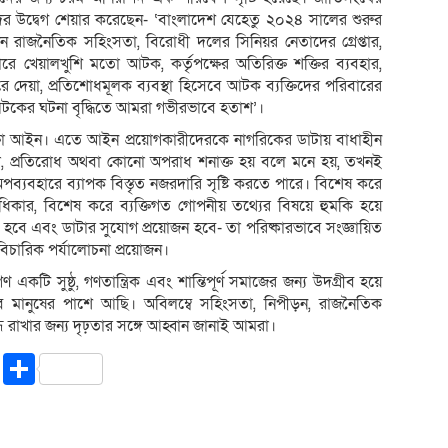
র উদ্বেগ শেয়ার করেছেন- ‘বাংলাদেশ যেহেতু ২০২৪ সালের শুরুর
খন রাজনৈতিক সহিংসতা, বিরোধী দলের সিনিয়র নেতাদের গ্রেপ্তার,
 খেয়ালখুশি মতো আটক, কর্তৃপক্ষের অতিরিক্ত শক্তির ব্যবহার,
করে দেয়া, প্রতিশোধমূলক ব্যবস্থা হিসেবে আটক ব্যক্তিদের পরিবারের
আটকের ঘটনা বৃদ্ধিতে আমরা গভীরভাবে হতাশ’।
্ষা আইন। এতে আইন প্রয়োগকারীদেরকে নাগরিকের ডাটায় বাধাহীন
্তা, প্রতিরোধ অথবা কোনো অপরাধ শনাক্ত হয় বলে মনে হয়, তখনই
ব্যবহারে ব্যাপক বিস্তৃত নজরদারি সৃষ্টি করতে পারে। বিশেষ করে
ধিকার, বিশেষ করে ব্যক্তিগত গোপনীয় তথ্যের বিষয়ে হুমকি হয়ে
া হবে এবং ডাটার সুযোগ প্রয়োজন হবে- তা পরিষ্কারভাবে সংজ্ঞায়িত
িচারিক পর্যালোচনা প্রয়োজন।
 সুষ্ঠু, গণতান্ত্রিক এবং শান্তিপূর্ণ সমাজের জন্য উদগ্রীব হয়ে
মানুষের পাশে আছি। অবিলম্বে সহিংসতা, নিপীড়ন, রাজনৈতিক
ন্ধ রাখার জন্য দৃঢ়তার সঙ্গে আহ্বান জানাই আমরা।
riendly
ssenger
Copy
Share
Link