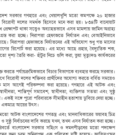
লাদেশ সরকার গণহারে এবং খেয়ালখুশি মতো কমপক্ষে ২০ হাজার
 বিরোধী দলের সমর্থক হিসেবে মনে করা হয়। ৮৩৪টি বানোয়াট
প্রেক্ষাপট থাকা সত্ত্বেও অব্যাহতভাবে এসব মামলায় জামিন অগ্রাহ্য
াগ্রস্ত করা হচ্ছে। নিরাপত্তা হেফাজতে নির্যাতন এবং বেআইনিভাবে
ট আছে। নিরাপত্তা হেফাজতে নির্যাতনের এই অভিযোগ শুধু গত মাসের
র রিপোর্ট করা হয়েছে। এর মধ্যে আছে প্রহার, বৈদ্যুতিক শক,
 দৃশ্য তৈরি করা- হাঁটুর নিচে গুলি করা, ভুয়া মৃত্যুদণ্ড কার্যকরের
ুক্ত করতে পর্যায়ক্রমিকভাবে বিচার বিভাগকে ব্যবহার করছে সরকার।
 রেখে বিরোধী দলের শক্তিধর প্রার্থীদের অযোগ্য করতে বর্ধিত সময়েও
ক মাস আগেই পরিকল্পনা করা হয়েছে। গণহারে এই আটক এবং
বাধীনতা, শান্তিপূর্ণ সমাবেশ, স্বাধীনতা, ব্যক্তিগত সততা এবং সুষ্ঠু
না। একই সঙ্গে পুরো পরিবারকে সীমাহীন হতাশায় ডুবিয়ে দেয়া হচ্ছে।
ের একমাত্র আয়ের উৎস।
 মতো আটক বাংলাদেশের গণতন্ত্র এবং মানবাধিকারের ভয়াবহ চিত্র
ুষ্ঠু নির্বাচনের দাবি করছে যখন, তখন এসব নির্যাতন করা হচ্ছে।
 পরিবর্তে বাংলাদেশ সরকার সহিংস ও দমনপীড়নের মতো পদক্ষেপ
কদের জন্য চরম অনিরাপদ এক পরিবেশ সৃষ্টি হয়েছে। জাতিসংঘের