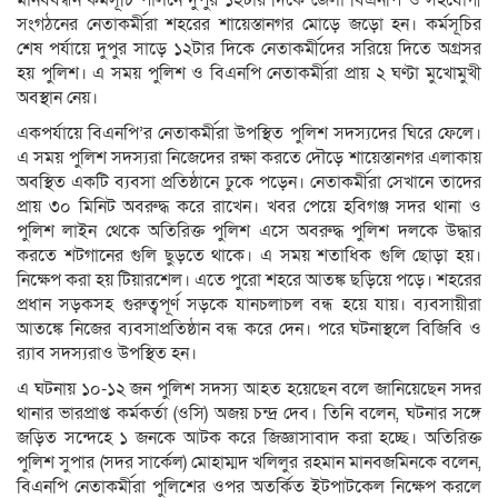
সংগঠনের নেতাকর্মীরা শহরের শায়েস্তানগর মোড়ে জড়ো হন। কর্মসূচির
শেষ পর্যায়ে দুপুর সাড়ে ১২টার দিকে নেতাকর্মীদের সরিয়ে দিতে অগ্রসর
হয় পুলিশ। এ সময় পুলিশ ও বিএনপি নেতাকর্মীরা প্রায় ২ ঘণ্টা মুখোমুখী
অবস্থান নেয়।
একপর্যায়ে বিএনপি’র নেতাকর্মীরা উপস্থিত পুলিশ সদস্যদের ঘিরে ফেলে।
এ সময় পুলিশ সদস্যরা নিজেদের রক্ষা করতে দৌড়ে শায়েস্তানগর এলাকায়
অবস্থিত একটি ব্যবসা প্রতিষ্ঠানে ঢুকে পড়েন। নেতাকর্মীরা সেখানে তাদের
প্রায় ৩০ মিনিট অবরুদ্ধ করে রাখেন। খবর পেয়ে হবিগঞ্জ সদর থানা ও
পুলিশ লাইন থেকে অতিরিক্ত পুলিশ এসে অবরুদ্ধ পুলিশ দলকে উদ্ধার
করতে শটগানের গুলি ছুড়তে থাকে। এ সময় শতাধিক গুলি ছোড়া হয়।
নিক্ষেপ করা হয় টিয়ারশেল। এতে পুরো শহরে আতঙ্ক ছড়িয়ে পড়ে। শহরের
প্রধান সড়কসহ গুরুত্বপূর্ণ সড়কে যানচলাচল বন্ধ হয়ে যায়। ব্যবসায়ীরা
আতঙ্কে নিজের ব্যবসাপ্রতিষ্ঠান বন্ধ করে দেন। পরে ঘটনাস্থলে বিজিবি ও
র‌্যাব সদস্যরাও উপস্থিত হন।
এ ঘটনায় ১০-১২ জন পুলিশ সদস্য আহত হয়েছেন বলে জানিয়েছেন সদর
থানার ভারপ্রাপ্ত কর্মকর্তা (ওসি) অজয় চন্দ্র দেব। তিনি বলেন, ঘটনার সঙ্গে
জড়িত সন্দেহে ১ জনকে আটক করে জিজ্ঞাসাবাদ করা হচ্ছে। অতিরিক্ত
পুলিশ সুপার (সদর সার্কেল) মোহাম্মদ খলিলুর রহমান মানবজমিনকে বলেন,
বিএনপি নেতাকর্মীরা পুলিশের ওপর অতর্কিত ইটপাটকেল নিক্ষেপ করলে