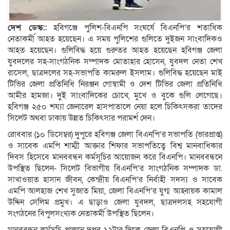
দেশ ডেস্ক::
হবিগঞ্জে পুলিশ-বিএনপি সংঘর্ষে বিএনপি’র শতাধিক
নেতাকর্মী আহত হয়েছেন। এ সময় পুলিশের গুলিতে দুইজন সাংবাদিকও
আহত হয়েছেন। গুলিবিদ্ধ হয়ে গুরুতর আহত হয়েছেন হবিগঞ্জ জেলা
যুবদলের সহ-সাংগঠনিক সম্পাদক মোতাহার হোসেন, যুবদল নেতা শেখ
রাসেল, ছাত্রদলের সহ-সভাপতি কামরুল ইসলাম। গুলিবিদ্ধ হয়েছেন মাই
টিভির জেলা প্রতিনিধি নিরঞ্জন গোস্বামী ও দেশ টিভির জেলা প্রতিনিধি
আমীর হামজা। দুই সাংবাদিকের চোখে, মুখে ও বুকে গুলি লেগেছে।
হবিগঞ্জ ২৫০ শয্যা জেনারেল হাসপাতালে নেয়া হলে চিকিৎসকরা তাদের
সিলেট অথবা ঢাকায় উন্নত চিকিৎসার পরামর্শ দেন।
রোববার (১০ ডিসেম্বর) দুপুরে হবিগঞ্জ জেলা বিএনপি’র সভাপতি (ভারপ্রাপ্ত)
ও সাবেক এমপি শাম্মী আক্তার শিফার সভাপতিত্বে বিশ্ব মানবাধিকার
দিবস হিসেবে মানববন্ধন কর্মসূচির আয়োজন করে বিএনপি। মানববন্ধনে
উপস্থিত ছিলেন- সিলেট বিভাগীয় বিএনপি’র সাংগঠনিক সম্পাদক ডা.
সাখাওয়াত হাসান জীবন, কেন্দ্রীয় বিএনপি’র নির্বাহী সদস্য ও সাবেক
এমপি আলহাজ শেখ সুজাত মিয়া, জেলা বিএনপি’র যুগ্ম আহ্বায়ক কামাল
উদ্দিন সেলিম প্রমুখ। এ ছাড়াও জেলা যুবদল, ছাত্রদলসহ সহযোগী
সংগঠনের বিপুলসংখ্যক নেতাকর্মী উপস্থিত ছিলেন।
মানববন্ধন কর্মসূচি পালনে দুপুর ১২টার দিকে জেলা বিএনপি ও সহযোগী