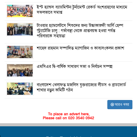
ইস্ট হ্যান্ডস ব্যাডমিন্টন টুর্নামেন্ট রেকর্ড অংশগ্রহণের মাধ্যমে
সফলভাবে সমাপ্ত
টাওয়ার হ্যামলেটসে শিশুদের জন্য উচ্চাকাঙ্ক্ষী আর্লি হেল্প
স্ট্র্যাটেজি চালু : গর্ভাবস্থা থেকে প্রাপ্তবয়স্ক হওয়া পর্যন্ত
পরিবারকে সহায়তা
শাহেদ রাহমান সম্পাদিত ম্যাগাজিন ও কাব্যসংকলন প্রকাশ
এমসিএর দ্বি-বার্ষিক সাধারণ সভা ও নির্বাচন সম্পন্ন
বাংলাদেশ খেলাফত মজলিস যুক্তরাজ্যের লীডস ও ব্রাডফোর্ড
শাখার নতুন কমিটি গঠন
আরও খবর
To place an advert here,
Please call on 020 3540 0942