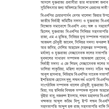
আসলে যুক্তরাজ্য প্রবাসীরা তার দাতভাঙ্গা জবাব
সুচিকিৎসার জন্য অভিলম্বে বিদেশে প্রেরণের দাবী
বিএনপির চেয়ারপার্সন বেগম খালেদা জিয়ার উপদ
জাতীয় নির্বাহী কমিটির সদস্য ও যুক্তরাজ্য 
বিক্ষোভ সমাবেশে বিএনপি এবং অঙ্গ ও সহযোগী স
ছিলেন, যুক্তরাজ্য বিএনপির সিনিয়র সহসভাপ
রাজা, এম এ মুকিত, সিনিয়র যুগ্ম সম্পাদক পারভেজ
আজমল চৌধুরী জাবেদ, সিনিয়র সদস্য ফখরুল 
আর জসিম, সেলিম আহমেদ (সহদপ্তর সম্পাদক), কে
মর্যাদা) ও যুক্তরাজ্য সেচ্ছাসেবক দলের সভাপতি ন
যুবদলের সাধারণ সম্পাদক আফজাল হোসেন, কেন্দ
নির্বাহী সদস্য এ জে লিমন, সেচ্ছাসেবক দলের স
ডালিয়া লাকুরিয়া, মহিলা দলের সদস্য সচি
আবুল হাসনাত, নিউহাম বিএনপির সাবেক সভাপত
ইশতিয়াক হোসেন দুদু, লন্ডন নর্থ ওয়েস্ট বিএন
সাংগঠনিক সম্পাদক খালেদ চৌধুরী, যুক্তরাজ্য ব
মিয়া, সহ স্বনির্ভর বিষয়ক সম্পাদক লুবেক আহমেদ 
ভূঁইয়া বাবু, নজরুল ইসলাম, লন্ডন মহানগর বিএ
খন্দকার আব্দুল করিম নিপু, ইস্ট লন্ডন বিএ
সহসভাপতি আব্দুল হক রাজ, সহসভাপতি বাকি বিল