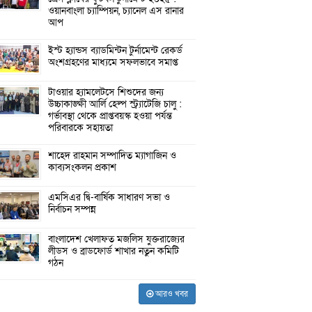
ওয়ানবাংলা চ্যাম্পিয়ন, চ্যানেল এস রানার
আপ
ইস্ট হ্যান্ডস ব্যাডমিন্টন টুর্নামেন্ট রেকর্ড
অংশগ্রহণের মাধ্যমে সফলভাবে সমাপ্ত
টাওয়ার হ্যামলেটসে শিশুদের জন্য
উচ্চাকাঙ্ক্ষী আর্লি হেল্প স্ট্র্যাটেজি চালু :
গর্ভাবস্থা থেকে প্রাপ্তবয়স্ক হওয়া পর্যন্ত
পরিবারকে সহায়তা
শাহেদ রাহমান সম্পাদিত ম্যাগাজিন ও
কাব্যসংকলন প্রকাশ
এমসিএর দ্বি-বার্ষিক সাধারণ সভা ও
নির্বাচন সম্পন্ন
বাংলাদেশ খেলাফত মজলিস যুক্তরাজ্যের
লীডস ও ব্রাডফোর্ড শাখার নতুন কমিটি
গঠন
আরও খবর