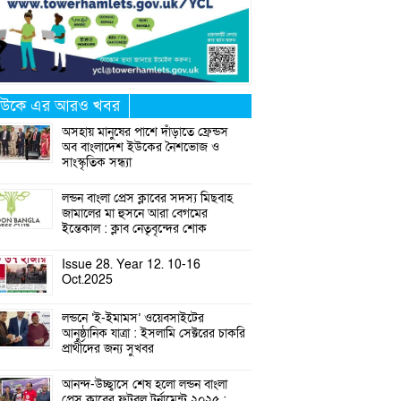
উকে এর আরও খবর
অসহায় মানুষের পাশে দাঁড়াতে ফ্রেন্ডস
অব বাংলাদেশ ইউকের নৈশভোজ ও
সাংস্কৃতিক সন্ধ্যা
লন্ডন বাংলা প্রেস ক্লাবের সদস্য মিছবাহ
জামালের মা হুসনে আরা বেগমের
ইন্তেকাল : ক্লাব নেতৃবৃন্দের শোক
Issue 28. Year 12. 10-16
Oct.2025
লন্ডনে ‘ই-ইমামস’ ওয়েবসাইটের
আনুষ্ঠানিক যাত্রা : ইসলামি সেক্টরের চাকরি
প্রার্থীদের জন্য সুখবর
আনন্দ-উচ্ছ্বাসে শেষ হলো লন্ডন বাংলা
প্রেস ক্লাবের ফুটবল টুর্নামেন্ট ২০২৫ :