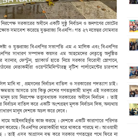
নিরপেক্ষ সরকারের অধীনে একটি সুষ্ঠু নির্বাচন ও জনগণের ভোটের
বিক্ষোভ সমাবেশ করেছে যুক্তরাজ্য বিএনপি। গত ২৭ নভেম্বর সোমবার
েষ্টা ও যুক্তরাজ্য বিএনপির সভাপতি এম এ মালিক এবং বিএনপির
বিএনপির সাধারণ সম্পাদক কয়সর এম আহমেদের নেতৃত্বে অনুষ্ঠিত
যানার, ফেস্টুন, প্ল্যাকার্ড হাতে নিয়ে সরকার বিরোধী স্লোগানে,
র নেতাকর্মীরা ওয়েস্টমিনিস্টারস্থ বৃটিশ পার্লামেন্টের চারপাশ
িল মানি না , প্রহসনের নির্বাচন বাতিল ও সরকারের পদত্যাগ চাই।
্ষমতায় আসতে চায় কিন্তু দেশের গণতন্ত্রকামী মানুষ এই সরকারের
ানুষ চায় নিরপেক্ষ তত্ত্বাবধায়ক সরকারের অধীনে নির্বাচন । তাই
 নির্বাচন বাতিল করে একটি অংশগ্রহণ মূলক নির্বাচন দিক, অন্যথায়
সাধারণ মানুষ দেশকে অচল করে দেবে।
 নামে আইনবহির্ভূত কাজ করছে । দেশকে একটি কারাগারে পরিণত
ধারণ করেছে। বিএনপির নেতাকর্মীরা ঘরে থাকতে পারছে না। আওয়ামী
 । তাই এসব আগ্রাসন বন্ধ করে সরকার গণতন্ত্রের পথে ফিরে না