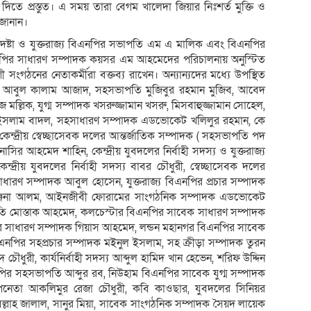
 দিতে প্রস্তুত। এ সময় তারা বেগম খালেদা জিয়ার নিঃশর্ত মুক্তি ও
 জানান।
েষ্টা ও যুক্তরাজ্য বিএনপির সভাপতি এম এ মালিক এবং বিএনপির
বিএনপির সাধারণ সম্পাদক কয়সর এম আহমেদের পরিচালনায় অনুস্টিত
ংগঠনের নেতাকর্মীরা বক্তব্য রাখেন। অন্যান্যদের মধ্যে উপস্থিত
তি আবুল কালাম আজাদ, সহসভাপতি মুজিবুর রহমান মুজিব, আবেদ
 মল্লিক, যুগ্ম সম্পাদক খসরুজ্জামান খসরু, মিসবাহুজ্জামান সোহেল,
ইসলাম বাদল, সহসাধারণ সম্পাদক এডভোকেট খলিলুর রহমান, কে
ন্দ্রীয় স্বেচ্ছাসেবক দলের আন্তর্জাতিক সম্পাদক ( সহসভাপতি পদ
াসির আহমেদ শাহিন, কেন্দ্রীয় যুবদলের নির্বাহী সদস্য ও যুক্তরাজ্য
্রীয় যুবদলের নির্বাহী সদস্য বাবর চৌধুরী, স্বেচ্ছাসেবক দলের
াধারণ সম্পাদক আবুল হোসেন, যুক্তরাজ্য বিএনপির প্রচার সম্পাদক
ব অঞ্জনা আলম, আইনজীবী ফোরামের সাংগঠনিক সম্পাদক এডভোকেট
ি মোস্তাক আহমেদ, কলচেস্টার বিএনপির সাবেক সাধারণ সম্পাদক
পির সাধারণ সম্পাদক গিয়াস আহমেদ, লন্ডন মহানগর বিএনপির সাবেক
িএনপির সহপ্রচার সম্পাদক মইনুল ইসলাম, সহ ক্রীড়া সম্পাদক তুরন
চৌধুরী, কার্যনির্বাহী সদস্য আব্দুল হামিদ খান হেভেন, শরিফ উদ্দিন
নপির সহসভাপতি আব্দুর রব, নিউহাম বিএনপির সাবেক যুগ্ম সম্পাদক
নপিনেতা আকলিমুর রেজা চৌধুরী, কবি কাওছার, যুবদলের সিনিয়র
্লাহ জালাল, সানুর মিয়া, সাবেক সাংগঠনিক সম্পাদক সৈয়দ লায়েক