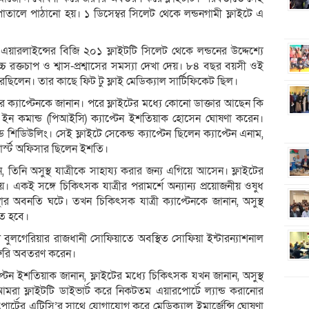
পাতালে পাঠানো হয়। ১ ডিসেম্বর সিলেট থেকে লন্ডনগামী ফ্লাইটে এ
এয়ারলাইন্সের বিজি ২০১ ফ্লাইটটি সিলেট থেকে লন্ডনের উদ্দেশ্যে
্চ রক্তচাপ ও শ্বাস-প্রশ্বাসের সমস্যা দেখা দেয়। ৮৪ বছর বয়সী ওই
 করেছিলেন। তার কাছে ফিট টু ফ্লাই মেডিক্যাল সার্টিফিকেট ছিল।
ইটের ক্যাপ্টেনকে জানান। পরে ফ্লাইটের মধ্যে কোনো ডাক্তার আছেন কি
ইন কমান্ড (পিআইসি) ক্যাপ্টেন ইশতিয়াক হোসেন ঘোষণা করেন।
্ড শিডিউলিং। সেই ফ্লাইটে সেকেন্ড ক্যাপ্টেন ছিলেন ক্যাপ্টেন এনাম,
ার্স্ট অফিসার ছিলেন ইশতি।
 তিনি অসুস্থ যাত্রীকে সাহায্য করার জন্য এগিয়ে আসেন। ফ্লাইটের
া হয়। একই সঙ্গে চিকিৎসক যাত্রীর পরামর্শে অন্যান্য প্রয়োজনীয় ওষুধ
থার অবনতি ঘটে। তখন চিকিৎসক যাত্রী ক্যাপ্টেনকে জানান, অসুস্থ
তে হবে।
ইটটি বুলগেরিয়ার রাজধানী সোফিয়াতে অবস্থিত সোফিয়া ইন্টারন্যাশনাল
জরুরি অবতরণ করেন।
্টেন ইশতিয়াক জানান, ফ্লাইটের মধ্যে চিকিৎসক যখন জানান, অসুস্থ
মরা ফ্লাইটটি ডাইভার্ট করে নিকটতম এয়ারপোর্টে ল্যান্ড করানোর
ারপোর্টের এটিসি’র সাথে যোগাযোগ করে মেডিক্যাল ইমার্জেন্সি ঘোষণা