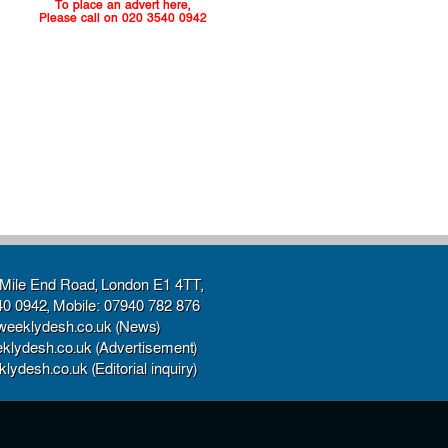
To place an advert here,
Please call on 020 3540 0942
Mile End Road, London E1 4TT,
40 0942, Mobile: 07940 782 876
weeklydesh.co.uk (News)
klydesh.co.uk (Advertisement)
ydesh.co.uk (Editorial inquiry)