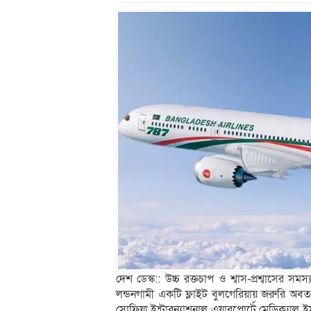
দেশ ডেস্ক:: উচ্চ রক্তচাপ ও শ্বাস-প্রশ্বাসের স
লন্ডনগামী একটি ফ্লাইট বুলগেরিয়ায় জরুরি অবত
সোফিয়া ইন্টারন্যাশনাল এয়ারপোর্টে মেডিক্যাল ই