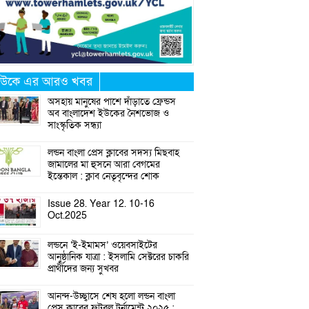
উকে এর আরও খবর
অসহায় মানুষের পাশে দাঁড়াতে ফ্রেন্ডস
অব বাংলাদেশ ইউকের নৈশভোজ ও
সাংস্কৃতিক সন্ধ্যা
লন্ডন বাংলা প্রেস ক্লাবের সদস্য মিছবাহ
জামালের মা হুসনে আরা বেগমের
ইন্তেকাল : ক্লাব নেতৃবৃন্দের শোক
Issue 28. Year 12. 10-16
Oct.2025
লন্ডনে ‘ই-ইমামস’ ওয়েবসাইটের
আনুষ্ঠানিক যাত্রা : ইসলামি সেক্টরের চাকরি
প্রার্থীদের জন্য সুখবর
আনন্দ-উচ্ছ্বাসে শেষ হলো লন্ডন বাংলা
প্রেস ক্লাবের ফুটবল টুর্নামেন্ট ২০২৫ :