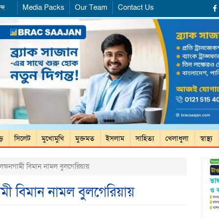
্দ
Media Packs
Our Team
Contact Us
ড়ে
সিলেট
মুখোমুখি
মুক্তমত
ইসলাম
সাহিত্য
খেলাধুলা
স্বাস্থ্য
, লন্ডনগামী বিমান নামল বুলগেরিয়ায়
নগামী বিমান নামল বুলগেরিয়ায়