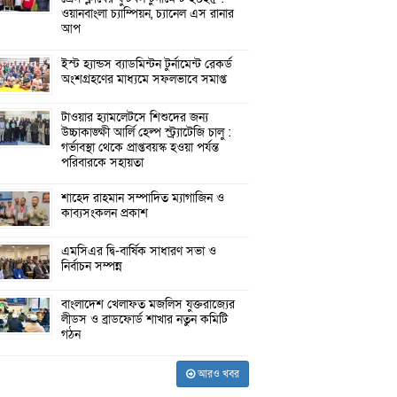
ওয়ানবাংলা চ্যাম্পিয়ন, চ্যানেল এস রানার
আপ
ইস্ট হ্যান্ডস ব্যাডমিন্টন টুর্নামেন্ট রেকর্ড
অংশগ্রহণের মাধ্যমে সফলভাবে সমাপ্ত
টাওয়ার হ্যামলেটসে শিশুদের জন্য
উচ্চাকাঙ্ক্ষী আর্লি হেল্প স্ট্র্যাটেজি চালু :
গর্ভাবস্থা থেকে প্রাপ্তবয়স্ক হওয়া পর্যন্ত
পরিবারকে সহায়তা
শাহেদ রাহমান সম্পাদিত ম্যাগাজিন ও
কাব্যসংকলন প্রকাশ
এমসিএর দ্বি-বার্ষিক সাধারণ সভা ও
নির্বাচন সম্পন্ন
বাংলাদেশ খেলাফত মজলিস যুক্তরাজ্যের
লীডস ও ব্রাডফোর্ড শাখার নতুন কমিটি
গঠন
আরও খবর