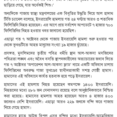
ছাড়িয়ে গেছে, যার অর্ধেকই শিশু।’
অন্যদিকে গাজায় স্বাস্থ্য মন্ত্রণালয়ের এক বিবৃতির উদ্ধৃতি দিয়ে আল হাদাথ
টিভি চ্যানেল বলেছে, ইসরায়েলি হামলায় গত ২৪ ঘণ্টায় আরও ৩ শতাধিক
ফিলিস্তিনি নিহত হয়েছেন। এর আগে প্রায় সর্বশেষ আপডেটে ৭ হাজার ৭০০
ফিলিস্তিনির নিহত হওয়ার খবর জানানো হয়েছিল।
এছাড়া গত ৭ অক্টোবর থেকে গাজায় ইসরায়েলি হামলা শুরু হওয়ার পর
থেকে ভূখণ্ডটিতে আহত মানুষের সংখ্যা ১৯ হাজার ছুঁয়েছে।
প্রসঙ্গত, মুসলিমদের তৃতীয় পবিত্র ধর্মীয় স্থান আল-আকসা মসজিদের
পবিত্রতা লঙ্ঘন এবং অবৈধ বসতি স্থাপনকারীদের অত্যাচারের জবাব দিতে
গত ৭ অক্টোবর ‘অপারেশন আল-আকসা ফ্লাড’ নামে একটি অভিযান চালায়
ফিলিস্তিনের অবরুদ্ধ গাজা ভূখণ্ডের স্বাধীনতাকামী সশস্ত্র গোষ্ঠী হামাস।
হামাসের এই অভিযানে কার্যত হতবাক হয়ে পড়ে ইসরায়েল।
হামাসের এই হামলায় নিহত হয়েছেন কমপক্ষে ১৪০০ ইসরায়েলি।
নিহতদের মধ্যে ২৮৬ জন সেনাসদস্য রয়েছে বলে আনুষ্ঠানিকভাবে নিশ্চিত
করা হয়েছে। হামাসের হামলায় আহত হয়েছেন আরও ৪ হাজার ৪০০
জনেরও বেশি ইসরায়েলি। এছাড়া আরও ২২৯ জনকে বন্দি করে গাজায়
নিয়ে গেছে হামাস।
হামাসের হাতে আটক বিপুল এসব বন্দির মধ্যে ইসরায়েলি-আমেরিকান