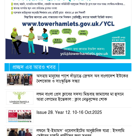
প্রচ্ছদ এর আরও খবর
অসহায় মানুষের পাশে দাঁড়াতে ফ্রেন্ডস অব বাংলাদেশ ইউকের
নৈশভোজ ও সাংস্কৃতিক সন্ধ্যা
লন্ডন বাংলা প্রেস ক্লাবের সদস্য মিছবাহ জামালের মা হুসনে
আরা বেগমের ইন্তেকাল : ক্লাব নেতৃবৃন্দের শোক
Issue 28. Year 12. 10-16 Oct.2025
লন্ডনে ‘ই-ইমামস’ ওয়েবসাইটের আনুষ্ঠানিক যাত্রা : ইসলামি
সেক্টরের চাকরি প্রার্থীদের জন্য সুখবর