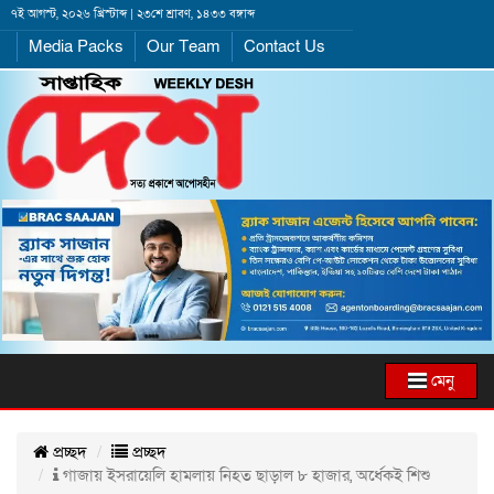
৭ই আগস্ট, ২০২৬ খ্রিস্টাব্দ | ২৩শে শ্রাবণ, ১৪৩৩ বঙ্গাব্দ
Media Packs
Our Team
Contact Us
মেনু
প্রচ্ছদ
প্রচ্ছদ
গাজায় ইসরায়েলি হামলায় নিহত ছাড়াল ৮ হাজার, অর্ধেকই শিশু