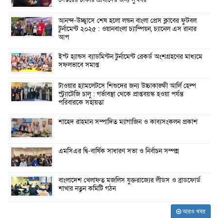
আনন্দ-উচ্ছ্বাসে শেষ হলো লন্ডন বাংলা প্রেস ক্লাবের ফুটবল
টুর্নামেন্ট ২০২৫ : ওয়ানবাংলা চ্যাম্পিয়ন, চ্যানেল এস রানার
আপ
ইস্ট হ্যান্ডস ব্যাডমিন্টন টুর্নামেন্ট রেকর্ড অংশগ্রহণের মাধ্যমে
সফলভাবে সমাপ্ত
টাওয়ার হ্যামলেটসে শিশুদের জন্য উচ্চাকাঙ্ক্ষী আর্লি হেল্প
স্ট্র্যাটেজি চালু : গর্ভাবস্থা থেকে প্রাপ্তবয়স্ক হওয়া পর্যন্ত
পরিবারকে সহায়তা
শাহেদ রাহমান সম্পাদিত ম্যাগাজিন ও কাব্যসংকলন প্রকাশ
এমসিএর দ্বি-বার্ষিক সাধারণ সভা ও নির্বাচন সম্পন্ন
বাংলাদেশ খেলাফত মজলিস যুক্তরাজ্যের লীডস ও ব্রাডফোর্ড
শাখার নতুন কমিটি গঠন
আরও খবর