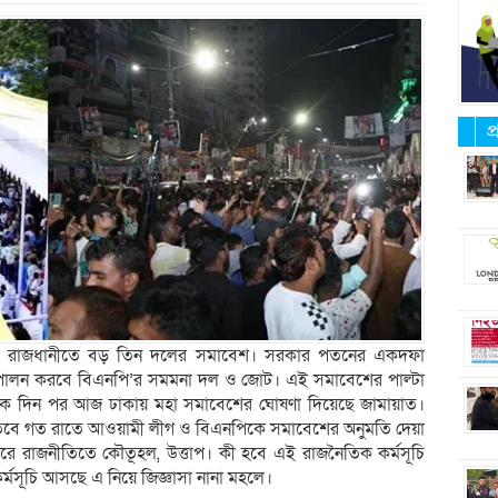
প
র্তে রাজধানীতে বড় তিন দলের সমাবেশ। সরকার পতনের একদফা
 পালন করবে বিএনপি’র সমমনা দল ও জোট। এই সমাবেশের পাল্টা
নেক দিন পর আজ ঢাকায় মহা সমাবেশের ঘোষণা দিয়েছে জামায়াত।
তবে গত রাতে আওয়ামী লীগ ও বিএনপিকে সমাবেশের অনুমতি দেয়া
 রাজনীতিতে কৌতূহল, উত্তাপ। কী হবে এই রাজনৈতিক কর্মসূচি
র্মসূচি আসছে এ নিয়ে জিজ্ঞাসা নানা মহলে।