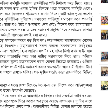
িক কর্মসূচি সামনের রাজনীতির গতি নির্ধারণ করে দিতে পারে।
টা সক্ষম তার একটা ইঙ্গিত মিলতে পারে আজকের কর্মসূচি থেকে।
েশ করে নিজেদের শক্তিমত্তার জানান দিতে। তাই আজ পুরো দেশের
খবে কূটনীতিক দুনিয়াও। দলগুলো শান্তিপূর্ণ সমাবেশ করে পরবর্তী
। তারপরও উদ্বেগ উৎকণ্ঠার শেষ নেই। বিশেষ করে জামায়াতকে
িয়ে দেয়ার পরও তাদের সমাবেশ প্রস্তুতি নিয়ে সংঘাতের আশঙ্কা
কর্মসূচি পালনের কথাই বলা হচ্ছে।
রত্বে সমাবেশ করবে বড় তিন দল। নয়াপল্টনের মহাসমাবেশ থেকেই
ছে বিএনপি। মহাসমাবেশ সফল করতে স্মরণকালের সর্ববৃহত্তম
বেশ শান্তিপূর্ণ হবে জানিয়ে দলটির মহাসচিব মির্জা ফখরুল ইসলাম
র বাড়াবাড়ি করে তার দায়িত্ব সরকারকে নিতে হবে। ওদিকে
ে যেকোনো মূল্যে মহাসমাবেশ করার ঘোষণা দিয়েছে জামায়াত। ওদিকে
দক্ষিণ গেটে শান্তি সমাবেশ করবে ক্ষমতাসীন আওয়ামী লীগও। টানা
থ দখলে রাখতে মরিয়া। গত দু’দিন ধরেই তারা রাজধানীতে মিছিল,
ানুষের মধ্যে দেখা দিয়েছে উদ্বেগ-আতঙ্ক। বিশেষ করে আইনশৃঙ্খলা
ুষের উদ্বেগ-উৎকণ্ঠা বেড়েছে।
র দিকে নজর রাখছে আন্তর্জাতিক বিশ্বও। নানা সতর্কতা জারি করছেন
াসমাবেশকে ঘিরে কঠোর অবস্থানে রয়েছে প্রশাসনও। দু’দিন আগে
যাব-পুলিশের চেকপোস্ট। রাজধানীসহ বিভিন্ন জেলায় চালানো হয়েছে