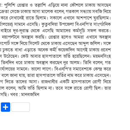
 পুলিশি গ্রেপ্তার ও তল্লাশি এড়িয়ে নানা কৌশলে ঢাকায় আসছেন
ক্রেতা সেজে ঢাকায় আসা মালেক বলেন, গতকাল সন্ধ্যায় সবজি নিয়ে
ি করে সেখানেই রাতে ছিলাম। সকালে এখানে আশপাশে ঘুরছিলাম।
যালয়ের) সামনে এসেছি। কুতুবদিয়া উপজেলা বিএনপি’র সাংগঠনিক
াইরে দূর-দূরান্ত থেকে এসেছি আমাদের কর্মসূচি সফল করতে।
াপল্টনে অবস্থান করছি। গ্রেপ্তার হলেও আমরা এখানে অবস্থান
োর্ট সঙ্গে নিয়ে সিলেট থেকে ঢাকায় এসেছেন আব্দুল জলিল। সঙ্গে
 ঢুকতে বাধা এড়াতে অনেক কর্মী কয়েকদিন আগেই ঢাকায় প্রবেশ
সে উঠেছেন। কেউ আবার হাসপাতালে ভর্তি হয়েছিলেন। ময়মনসিংহ
 তিনদিন ধরে ঢাকায় অবস্থান করছেন নুর আলম। তিনি বলেন, গত
র্যালয়ের সামনে। ভালো লাগে। বিএনপি’র সমাবেশকে কেন্দ্র করে
া বলে জানা যায়, তারা হাসপাতালে ভর্তির নাম করে ঢাকায় এসেছেন।
োগ দিতে তাদের আসা। রাজধানীর একটি হাসপাতালে রোগী নিয়ে
 বলেন, আমি ভর্তি ছিলাম না। তবে সঙ্গে রাতে রোগী ছিল। তার
 আসছি। খবর : মানবজমিন
riendly
ssenger
Copy
Share
Link