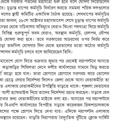
থেকে সরকার পতনের মহাযাত্রা শুরু হবে বলে ঘোষণা দিয়েছিলেন
 চূড়ান্ত ধাপের কর্মসূচি নির্ধারণ করতে সমমনা শরিক দলগুলোর
দলের স্থায়ী কমিটির একাধিক বৈঠক হয়েছে। শেষধাপের কর্মসূচির
তা জানান, ২৮শে অক্টোবর মহাসমাবেশ শেষে চূড়ান্ত ধাপের কর্মসূচি
্বর থেকে সচিবালয় অভিমুখে ঘেরাও কিংবা পদযাত্রা দিয়ে কর্মসূচি
িন্ন গুরুত্বপূর্ণ ভবন ঘেরাও, অবস্থান কর্মসূচি, রেলপথ, নৌপথ
ূচি ঘোষণা করা হবে। তবে সরকারের আচরণের ওপর নির্ভর করে
এছাড়া তফসিল ঘোষণার দিন থেকে হরতালের মতো কঠোর কর্মসূচি
দোলন কর্মসূচি চলবে বলে জানিয়েছেন তিনি।
হাসমাবেশে যোগ দিতে শুক্রবার জুমার পর থেকেই নয়াপল্টনে আসতে
িশের কড়াকড়ির শিথিলতা দেখে দলীয় কার্যালয়ের সামনে ভিড় করতে
্মী জড়ো হয়ে যান। তারা স্লোগানে স্লোগানে সরগরম করে তোলেন
া ছেড়ে দেয়ার নির্দেশনা দিলেও জেলা থেকে আসা নেতাকর্মীরা তা
ত এলাকায় নেতাকর্মীদের উপস্থিতি বাড়তে থাকে। শৃঙ্খলা ফেরানোর
াস আলী হ্যান্ডমাইক নিয়ে তাদের নির্দেশনা প্রচার করছেন। সড়কে যেন
রাখার জন্য নেতাকর্মীদের মাইকে বলা হয়। আসরের পর নয়াপল্টনে
সময় বিএনপি কার্যালয়ের বিপরীত সড়কে কয়েকজন রিকশাচালককে
েশের পক্ষে স্লোগান দিতে দেখা যায়। এদিকে নয়াপল্টন এলাকায়
স্থানে রয়েছেন। বাড়তি নিরাপত্তায় বৈদ্যুতিক খুঁটিতে ক্লোজ সার্কিট