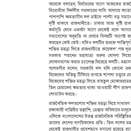
অনেকে বলছেন, নির্বাচনের আগে আজকের রাজনৈত
বিরোধীরা নির্দলীয় সরকারের দাবি আদায়ে কতো
পাশপাশি ক্ষমতাসীন দল চাইবে পাল্টা বড় সমাব
দৃষ্টি থাকবে রাজধানীতে। ঢাকায় আজ দৃষ্টি রা
কর্মসূচি দেবে এমনটা আগে থেকেই বলে আসছে
সমাবেশের অনুমতি না দেয়ার বিষয়টি আগেই জান
করছেন কেউ কেউ। যদিও দলটির তরফে শান্তিপূর্ণ 
শক্তির মহড়া দিতে রাজধানীতে কয়েকশ’ গজ দূ
সরকার পতনের মহাযাত্রা শুরুর ঘোষণা দিয়ে
লোকসমাগম করার চ্যালেঞ্জ নিয়েছে দলটি। মহাসমা
আলমগীর বলেন, সরকারি দল যদি কোনো রকমে
নিজেদের অস্তিত্ব টিকিয়ে রাখতে শাপলা চত্বর
নিজেদের শক্তির মহড়া দিতে বায়তুল মোকাররমের 
তিন মেয়াদের ক্ষমতায় থাকা আওয়ামী লীগ রাজপ
শোডাউন করছে।
রাজনৈতিক দলগুলোর শক্তির মহড়া নিয়ে সাধারণ ম
রক্ষাকারী বাহিনীর তল্লাশি, গ্রেপ্তার অভিযানে মান
এদিকে বাংলাদেশের উত্তপ্ত রাজনৈতিক পরিস্থিতি
তাদের দেশের নাগরিকদের প্রতি। তিন দলের মহ
থেকেই রাজধানীর প্রবেশমুখে বসানো হয়েছে র‌্