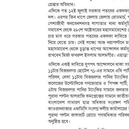
গ্রেপ্তার অভিযান।
এদিকে গত ১২ই জুলাই সরকার পতনের একদফা 
দল। এরপর তিন ধাপে জেলায় জেলায় রোডমার্চ, পদ
পেশাজীবী কনভেনশনসহ লাগাতার নানা কর্মসূ
সমাবেশ থেকে ২৮শে অক্টোবরের মহাসমাবেশের ঘ
চার মাস ধরে সরকার পতনের একদফা দাবিতে র
নিয়ে যেতে চায়। সেই লক্ষ্যে আজ নয়াপল্টনে
মহাসমাবেশ থেকে চূড়ান্ত ধাপের আন্দোলন কর্মস
রাখবেন মির্জা ফখরুল ইসলাম আলমগীর। এছাড়া দল
ওদিকে একই দাবিতে যুগপৎ আন্দোলনে থাকা 
১১টায় বিজয়নগর হোটেল ৭১-এর সামনে এবি পার্ট
পরিষদ, বেলা ১১টায় বিজয়নগর পানির ট্যাংকির
কলেজের উল্টোদিকে গণফোরাম ও পিপল্স পার্টি, বে
২টায় বিজয়নগর পানির ট্যাংকির সামনে জনতার 
পুরানা পল্টন আলরাজি কমপ্লেক্সের সামনে জাত
বাংলাদেশ সাধারণ ছাত্র অধিকার সংরক্ষণ পরিষ
কাওরানবাজার এফডিসি সংলগ্ন দলীয় কার্যালয়
পুরানা পল্টন কালভার্ট রোডে গণঅধিকার পরিষদ
অনুষ্ঠিত হবে।