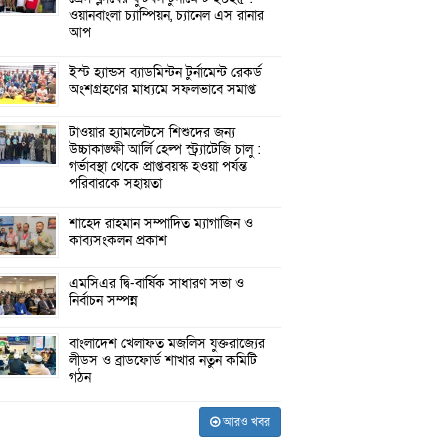
ওয়ানবাংলা চ্যাম্পিয়ন, চ্যানেল এস রানার
আপ
ইস্ট হ্যান্ডস ব্যাডমিন্টন টুর্নামেন্ট রেকর্ড
অংশগ্রহণের মাধ্যমে সফলভাবে সমাপ্ত
টাওয়ার হ্যামলেটসে শিশুদের জন্য
উচ্চাকাঙ্ক্ষী আর্লি হেল্প স্ট্র্যাটেজি চালু :
গর্ভাবস্থা থেকে প্রাপ্তবয়স্ক হওয়া পর্যন্ত
পরিবারকে সহায়তা
শাহেদ রাহমান সম্পাদিত ম্যাগাজিন ও
কাব্যসংকলন প্রকাশ
এমসিএর দ্বি-বার্ষিক সাধারণ সভা ও
নির্বাচন সম্পন্ন
বাংলাদেশ খেলাফত মজলিস যুক্তরাজ্যের
লীডস ও ব্রাডফোর্ড শাখার নতুন কমিটি
গঠন
আরও খবর