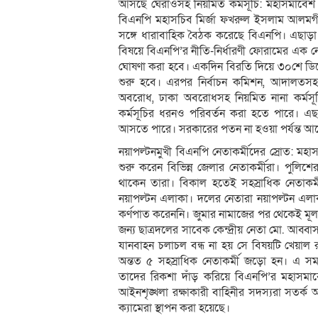
আসছে ঘেরাওসহ নিয়মিত কর্মসূচি: মহাসমাবেশ 
বিএনপি মহাসচিব মির্জা ফখরুল ইসলাম আলমগীর।
সঙ্গে ধারাবাহিক বৈঠক করেছে বিএনপি। এছাড়া 
বিষয়ে বিএনপি’র নীতি-নির্ধারণী ফোরামের এক নে
ঘোষণা করা হবে। একদিন বিরতি দিয়ে ৩০শে ডিসেম
শুরু হবে। এরপর নির্বাচন কমিশন, আদালতসহ বিভ
অবরোধ, ঢাকা অবরোধসহ নিয়মিত নানা কর্মস
কর্মসূচির ধরনও পরিবর্তন করা হতে পারে। 
আসতে পারে। সরকারের পতন না হওয়া পর্যন্ত আন্
নয়াপল্টনমুখী বিএনপি নেতাকর্মীদের স্রোত: ম
শুরু করেন বিভিন্ন জেলার নেতাকর্মীরা। পুল
থাকেন তারা। বিকাল হতেই সহস্রাধিক নেতাকর
নয়াপল্টন এলাকা। দলের নেতারা নয়াপল্টন এলাক
কর্ণপাত করেননি। জুমার নামাজের পর থেকেই মূল
জন্য ছাত্রদলের সাবেক কেন্দ্রীয় নেতা মো. আব্ব
যানবাহন চলাচল বন্ধ না হয় সে বিষয়টি খেয়াল 
অন্তত ৫ সহস্রাধিক নেতাকর্মী জড়ো হন। এ 
তাদের রিকশা দাঁড় করিয়ে বিএনপি’র মহাসমাব
আইনশৃঙ্খলা রক্ষাকারী বাহিনীর সদস্যরা সতর্ক অব
ক্যামেরা স্থাপন করা হয়েছে।