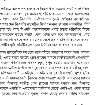
দাবিতে আন্দোলন শুরু করে বিএনপি ও সমমনা ৩৬টি রাজনৈতিক
যাত্রা, সমাবেশ, যুব সমাবেশ, শ্রমিক কনভেনশন, ছাত্র কনভেনশন,
চি পালন করে বিএনপি। সর্বশেষ গত ১৮ই অক্টোবর নয়াপল্টনের
োষণা দেন বিএনপি মহাসচিব মির্জা ফখরুল ইসলাম আলমগীর। দীর্ঘ
াজপথে থাকা বিএনপি আন্দোলনকে এবার চূড়ান্ত পরিণতির দিকে
 মহাসমাবেশ করবে দলটি। বেলা ২টায় শুরু হবে মহাসমাবেশ। সেই
ূচি ঘোষণা করবে তারা। মহাসমাবেশে প্রধান অতিথি হিসেবে বক্তব্য
টির স্থায়ী কমিটির সদস্যসহ সিনিয়র নেতারা বক্তব্য রাখবেন।
সমমনা রাজনৈতিক দলগুলো রাজধানীতে সমাবেশ করবে আজ। সকাল
ি, একই সময়ে জাতীয় প্রেস ক্লাবের সামনে জাতীয়তাবাদী পেশাজীবী
 সামনে গণঅধিকার পরিষদ (নুর), দুপুর ১২টায় মতিঝিল নটর ডেম
লা ১২টায় জাতীয় প্রেস ক্লাবের সামনে গণতান্ত্রিক বামঐক্য, বেলা
অধিকার পার্টি, একইস্থানে একইসময়ে ১২দলীয় জোট, দুপুর ২টায়
ীয়তাবাদী সমমনা জোট, বিকাল ৩টায় শাহবাগ জাতীয় জাদুঘরের সামনে
দ, তিনটায় জাতীয় প্রেস ক্লাবের সামনে গণতন্ত্র মঞ্চ, তিনটায়
ের সামনে এলডিপি, একইসময়ে মালিবাগ মোড়ে এনডিএম, একই সময়ে
 (রেজা), বিকাল ৪টায় পুরানা পল্টন মোড়ে লেবার পার্টির সমাবেশ