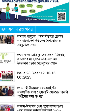
্রচ্ছদ এর আরও খবর
অসহায় মানুষের পাশে দাঁড়াতে ফ্রেন্ডস
অব বাংলাদেশ ইউকের নৈশভোজ ও
সাংস্কৃতিক সন্ধ্যা
লন্ডন বাংলা প্রেস ক্লাবের সদস্য মিছবাহ
জামালের মা হুসনে আরা বেগমের
ইন্তেকাল : ক্লাব নেতৃবৃন্দের শোক
Issue 28. Year 12. 10-16
Oct.2025
লন্ডনে ‘ই-ইমামস’ ওয়েবসাইটের
আনুষ্ঠানিক যাত্রা : ইসলামি সেক্টরের চাকরি
প্রার্থীদের জন্য সুখবর
আনন্দ-উচ্ছ্বাসে শেষ হলো লন্ডন বাংলা
প্রেস ক্লাবের ফুটবল টুর্নামেন্ট ২০২৫ :