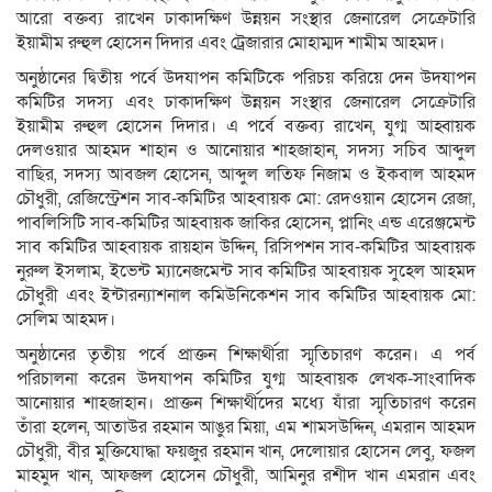
আরো বক্তব্য রাখেন ঢাকাদক্ষিণ উন্নয়ন সংস্থার জেনারেল সেক্রেটারি
ইয়ামীম রুহুল হোসেন দিদার এবং ট্রেজারার মোহাম্মদ শামীম আহমদ।
অনুষ্ঠানের দ্বিতীয় পর্বে উদযাপন কমিটিকে পরিচয় করিয়ে দেন উদযাপন
কমিটির সদস্য এবং ঢাকাদক্ষিণ উন্নয়ন সংস্থার জেনারেল সেক্রেটারি
ইয়ামীম রুহুল হোসেন দিদার। এ পর্বে বক্তব্য রাখেন, যুগ্ম আহ্বায়ক
দেলওয়ার আহমদ শাহান ও আনোয়ার শাহজাহান, সদস্য সচিব আব্দুল
বাছির, সদস্য আবজল হোসেন, আব্দুল লতিফ নিজাম ও ইকবাল আহমদ
চৌধুরী, রেজিস্ট্রেশন সাব-কমিটির আহবায়ক মো: রেদওয়ান হোসেন রেজা,
পাবলিসিটি সাব-কমিটির আহবায়ক জাকির হোসেন, প্লানিং এন্ড এরেঞ্জমেন্ট
সাব কমিটির আহবায়ক রায়হান উদ্দিন, রিসিপশন সাব-কমিটির আহবায়ক
নুরুল ইসলাম, ইভেন্ট ম্যানেজমেন্ট সাব কমিটির আহবায়ক সুহেল আহমদ
চৌধুরী এবং ইন্টারন্যাশনাল কমিউনিকেশন সাব কমিটির আহবায়ক মো:
সেলিম আহমদ।
অনুষ্ঠানের তৃতীয় পর্বে প্রাক্তন শিক্ষার্থীরা স্মৃতিচারণ করেন। এ পর্ব
পরিচালনা করেন উদযাপন কমিটির যুগ্ম আহবায়ক লেখক-সাংবাদিক
আনোয়ার শাহজাহান। প্রাক্তন শিক্ষার্থীদের মধ্যে যাঁরা স্মৃতিচারণ করেন
তাঁরা হলেন, আতাউর রহমান আঙুর মিয়া, এম শামসউদ্দিন, এমরান আহমদ
চৌধুরী, বীর মুক্তিযোদ্ধা ফয়জুর রহমান খান, দেলোয়ার হোসেন লেবু, ফজল
মাহমুদ খান, আফজল হোসেন চৌধুরী, আমিনুর রশীদ খান এমরান এবং