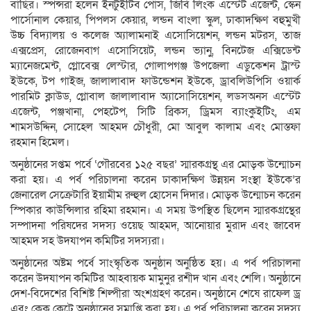
বাছির। স্পন্সরা হলেন ইনটুইটিব পোস, জিবি লিংক এস্টেট এজেন্ট, স্কেন
পার্সোনাল কেয়ার, পিপলস কেয়ার, লন্ডন বাংলা স্কুল, ঢাকাদক্ষিণ বহুমুখী
উচ্চ বিদ্যালয় ও কলেজ অ্যালামনাই এসোসিয়েশন, লন্ডন মটরস, তাজ
এক্সপ্রেস, রোজেনবাগ এসোসিয়েট, লন্ডন ভ্যানু, বিনটেজ এক্সিডেন্ট
ম্যানেজমেন্ট, গ্লোবেক্স লেস্টার, গোলাপগঞ্জ উপজেলা এডুকেশন ট্রাস্ট
ইউকে, টপ গাইজ, জালালাবাদ ফাউন্ডেশন ইউকে, ড্রাবলিউপিসি ওয়ার্ক
পারমিট ক্লাউড, গ্লোবাল জালালাবাদ অ্যাসোসিয়েশন, লডসঅনস এস্টেট
এজেন্ট, পঞ্জখানা, পেহটেপ, সিটি ব্রিকস, ড্রিমস ব্যাংকুইটিং, এম
শামসউদ্দিন, সোহেল আহমদ চৌধুরী, মো আবুল কালাম এবং মোস্তফা
রহমান হিমেল।
অনুষ্ঠানের সপ্তম পর্বে ‘গৌরবের ১২৫ বছর’ স্মারকগ্রন্থ এর মোড়ক উন্মোচন
করা হয়। এ পর্ব পরিচালনা করেন ঢাকাদক্ষিণ উন্নয়ন সংস্থা ইউকে’র
জেনারেল সেক্রেটারি ইয়ামীম রুহুল হোসেন দিদার। মোড়ক উন্মোচন করেন
স্পিকার কাউন্সিলার রহিমা রহমান। এ সময় উপস্থিত ছিলেন স্মারকগ্রন্থের
সম্পাদনা পরিষদের সদস্য ওয়েছ আহমদ, আনোয়ার মুরাদ এবং জাবেদ
আহমদ সহ উদযাপন কমিটির সদস্যরা।
অনুষ্ঠানের অষ্টম পর্বে সাংস্কৃতিক অনুষ্ঠান অনুষ্ঠিত হয়। এ পর্ব পরিচালনা
করেন উদযাপন কমিটির আহবায়ক মামুনুর রশীদ খান এবং শেলি। অনুষ্ঠানে
দেশ-বিদেশের বিশিষ্ট শিল্পীরা অংশগ্রহণ করেন। অনুষ্ঠানে শেষে রাফেল ড্র
এবং কেক কেটে অনুষ্ঠানের সমাপ্তি করা হয়। এ পর্ব পরিচালনা করেন সদস্য