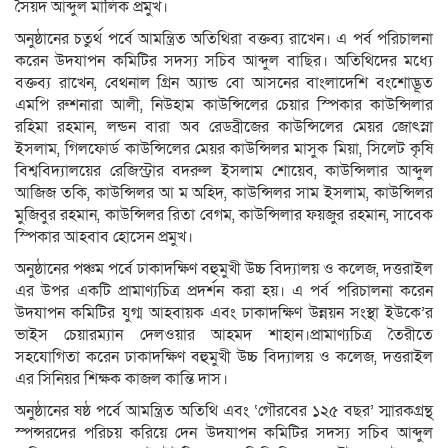
সৈয়দ আব্দুল মালিক প্রমুখ।
অনুষ্ঠানের চতুর্থ পর্বে আমন্ত্রিত অতিথিরা বক্তব্য রাখেন। এ পর্ব পরিচালনা
করেন উদযাপন কমিটির সদস্য সচিব আব্দুল বাছির। অতিথিদের মধ্যে
বক্তব্য রাখেন, বেথনাল গ্রিন অ্যান্ড বো আসনের বাংলাদেশি বংশোদ্ভূত
এমপি রুশনারা আলী, নিউহাম কাউন্সিলের চেয়ার স্পিকার কাউন্সিলার
রহিমা রহমান, লন্ডন বারা অব রেডব্রীজের কাউন্সিলের মেয়র জোৎস্না
ইসলাম, গিলফোর্ড কাউন্সিলের মেয়র কাউন্সিলর মাসুক মিয়া, সিলেট কৃষি
বিশ্ববিদ্যালয়ের রেজিস্ট্রার বদরুল ইসলাম শোয়েব, কাউন্সিলার আব্দুল
আজিজ তকি, কাউন্সিলর আ ম অহিদ, কাউন্সিলর সাম ইসলাম, কাউন্সিলর
মুজিবুর রহমান, কাউন্সিলর রিতা বেগম, কাউন্সিলার ফয়জুর রহমান, সাবেক
স্পিকার আহবাব হোসেন প্রমুখ।
অনুষ্ঠানের পঞ্চম পর্বে ঢাকাদক্ষিণ বহুমুখী উচ্চ বিদ্যালয় ও কলেজ, দত্তরাইল
এর উপর একটি প্রামাণ্যচিত্র প্রদর্শন করা হয়। এ পর্ব পরিচালনা করেন
উদযাপন কমিটির যুগ্ম আহবায়ক এবং ঢাকাদক্ষিণ উন্নয়ন সংস্থা ইউকে’র
ভাইস চেয়ারম্যান দেলওয়ার আহমদ শাহান।প্রামাণ্যচিত্র তৈরীতে
সহযোগিতা করেন ঢাকাদক্ষিণ বহুমুখী উচ্চ বিদ্যালয় ও কলেজ, দত্তরাইল
এর সিনিয়র শিক্ষক কাজল কান্তি দাস।
অনুষ্ঠানের ষষ্ঠ পর্বে আমন্ত্রিত অতিথি এবং ‘গৌরবের ১২৫ বছর’ স্মারকগ্রন্থ
স্পন্সরদের পরিচয় করিয়ে দেন উদযাপন কমিটির সদস্য সচিব আব্দুল