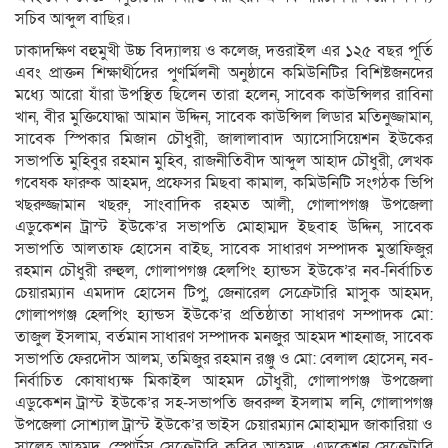
সচিব আব্দুল বাছির।
ঢাকাদক্ষিণ বহুমুখী উচ্চ বিদ্যালয় ও কলেজ, দত্তরাইল এর ১২৫ বছর পূর্তি
এবং প্রাক্তন শিক্ষার্থীদের পুণর্মিলনী অনুষ্ঠানে কমিউনিটির বিশিষ্টজনদের
মধ্যে আরো যাঁরা উপস্থিত ছিলেন তারা হলেন, সাবেক কাউন্সিলর রাবিনা
খান, বীর মুক্তিযোদ্ধা আমান উদ্দিন, সাবেক কাউন্সিল লিডার মতিনুজ্জামান,
সাবেক স্পিকার মিজান চৌধুরী, জালালাবাদ অ্যাসোসিয়েশন ইউকের
সভাপতি মুহিবুর রহমান মুহিব, রাজনীতিবীদ আব্দুল আহাদ চৌধুরী, লেখক
গবেষক ফারুক আহমদ, প্রফেসর মিছবা কামাল, কমিউনিটি সংগঠক ভিপি
খছরুজ্জামান খছরু, সাংবাদিক রহমত আলী, গোলাপগঞ্জ উপজেলা
এডুকেশন ট্রাস্ট ইউকে’র সভাপতি মোহাম্মদ ইছবাহ উদ্দিন, সাবেক
সভাপতি আলতাফ হোসেন বাইছ, সাবেক সাধারণ সম্পাদক মুস্তাফিজুর
রহমান চৌধুরী রুহুল, গোলাপগঞ্জ হেলপিং হ্যান্ডস ইউকে’র নব-নির্বাচিত
চেয়ারম্যান এমদাদ হোসেন টিপু, জেনারেল সেক্রেটারি মাসুক আহমদ,
গোলাপগঞ্জ হেলপিং হ্যান্ডস ইউকে’র প্রতিষ্ঠাতা সাধারণ সম্পাদক মো:
তাজুল ইসলাম, বর্তমান সাধারণ সম্পাদক মনজুর আহমদ শাহনাজ, সাবেক
সভাপতি ফেরদৌস আলম, তমিজুর রহমান রঞ্জু ও মো: বেলাল হোসেন, নব-
নির্বাচিত কোষাধ্যক্ষ মিকাইল আহমদ চৌধুরী, গোলাপগঞ্জ উপজেলা
এডুকেশন ট্রাস্ট ইউকে’র সহ-সভাপতি জবরুল ইসলাম লনি, গোলাপগঞ্জ
উপজেলা সোশ্যাল ট্রাস্ট ইউকে’র ভাইস চেয়ারম্যান মোহাম্মদ জাকারিয়া ও
সালেহ আহমদ, স্পোর্টস সেক্রেটারি কবির আহমদ, এডুকেশন সেক্রেটারি