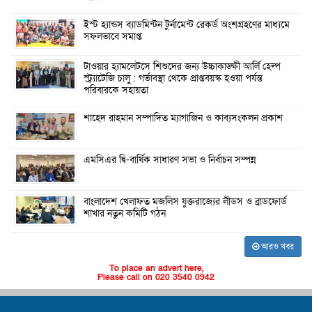
ইস্ট হ্যান্ডস ব্যাডমিন্টন টুর্নামেন্ট রেকর্ড অংশগ্রহণের মাধ্যমে
সফলভাবে সমাপ্ত
টাওয়ার হ্যামলেটসে শিশুদের জন্য উচ্চাকাঙ্ক্ষী আর্লি হেল্প
স্ট্র্যাটেজি চালু : গর্ভাবস্থা থেকে প্রাপ্তবয়স্ক হওয়া পর্যন্ত
পরিবারকে সহায়তা
শাহেদ রাহমান সম্পাদিত ম্যাগাজিন ও কাব্যসংকলন প্রকাশ
এমসিএর দ্বি-বার্ষিক সাধারণ সভা ও নির্বাচন সম্পন্ন
বাংলাদেশ খেলাফত মজলিস যুক্তরাজ্যের লীডস ও ব্রাডফোর্ড
শাখার নতুন কমিটি গঠন
আরও খবর
To place an advert here,
Please call on 020 3540 0942