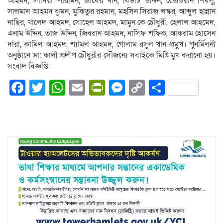
আহমদ, সাদিয়া শারমিন, জাবের খান, বিউটি উদ্দিন, রেজওয়ান শিবলু,
সালমান আহমদ ঝুমন, মুকিতুর রহমান, মহসিন সিরাজ লস্কর, আব্দুল হান্নান
নাছির, খালেদ আহমদ, সোহেল আহমদ, মামুন কে চৌধুরী, হেলাল আহমেদ,
এনাম উদ্দিন, তাজ উদ্দিন, জিবরান আহমদ, নাসিফ শফিক, আকরাম হোসেন
দারা, কামিল আহমদ, শ্যামল আহমদ, গোলাম রসুল খান প্রমুখ। পুনর্মিলনী
অনুষ্ঠানে ডা: কালী প্রদীপ চৌধুরীর সৌজন্যে সবাইকে মিষ্টি মুখ করানো হয়।
সংবাদ বিজ্ঞপ্তি
Facebook
Twitter
WhatsApp
Email
PrintFriendly
Messenger
Copy
Share
Link