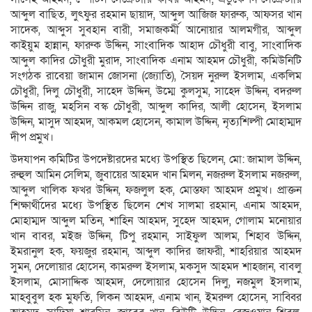
আব্দুল বাছিত, লুৎফুর রহমান ছায়াদ, আব্দুল আজিজ ফারুক, আফসর খান
সাদেক, আব্দুস সুবহান বারী, সমাজকর্মী আনোয়ার আলমগীর, আব্দুল
কাইয়ুম হান্নান, ফারুক উদ্দিন, সাংবাদিক আহাদ চৌধুরী বাবু, সাংবাদিক
আব্দুল কাদির চৌধুরী মুরাদ, সাংবাদিক এনাম আহমদ চৌধুরী, কমিউনিটি
সংগঠক রাবেয়া জামান জোসনা (জ্যোতি), সৈয়দ নুরুল ইসলাম, একলিম
চৌধুরী, দিলু চৌধুরী, সাহেদ উদ্দিন, উম্মে কুলসুম, সাহেদ উদ্দিন, বদরুল
উদ্দিন রাজু, মহসিন বস্ক চৌধুরী, আব্দুল কাদির, আলী হোসেন, ইসলাম
উদ্দিন, মাসুদ আহমদ, আকমল হোসেন, কামাল উদ্দিন, নৃত্যশিল্পী মোহাম্মদ
দীপ প্রমুখ।
উদযাপন কমিটির উপদেষ্টারদের মধ্যে উপস্থিত ছিলেন, মো: জামাল উদ্দিন,
রুহুল আমিন সেলিম, জুবায়ের আহমদ খান মিলন, নজরুল ইসলাম নজরুল,
আব্দুল খালিক ফখর উদ্দিন, ফজলুল হক, মোস্তফা আহমদ প্রমুখ। প্রাক্তন
শিক্ষার্থীদের মধ্যে উপস্থিত ছিলেন শেখ সালমা রহমান, এনাম আহমদ,
মোহাম্মদ আব্দুল মতিন, শাহিন আহমদ, সুহেদ আহমদ, গোলাম মনোয়ার
খান বাবর, মইজ উদ্দিন, টিপু রহমান, সাইফুল আলম, শিহাব উদ্দিন,
ইমরানুল হক, ফয়জুর রহমান, আব্দুল কাদির জাফরী, শাহরিয়ার আহমদ
সুমন, দেলোয়ার হোসেন, কামরুল ইসলাম, মকসুদ আহমদ শাহজান, বাবলু
ইসলাম, মোসাদ্দিক আহমদ, দেলোয়ার হোসেন দিলু, নজমুল ইসলাম,
মাহবুবুল হক মুফতি, লিকন আহমদ, এনাম খান, ইমরুল হোসেন, সাব্বির