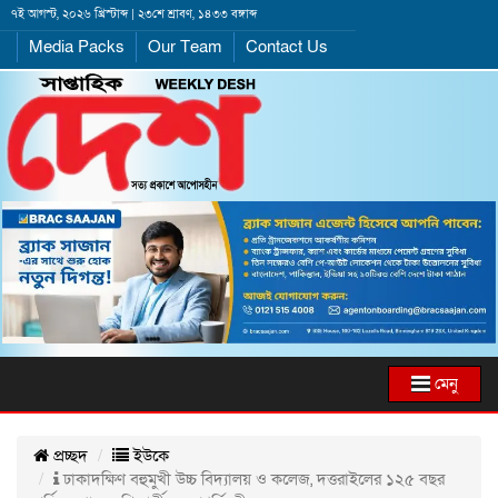
৭ই আগস্ট, ২০২৬ খ্রিস্টাব্দ | ২৩শে শ্রাবণ, ১৪৩৩ বঙ্গাব্দ
Media Packs
Our Team
Contact Us
মেনু
প্রচ্ছদ
ইউকে
ঢাকাদক্ষিণ বহুমুখী উচ্চ বিদ্যালয় ও কলেজ, দত্তরাইলের ১২৫ বছর