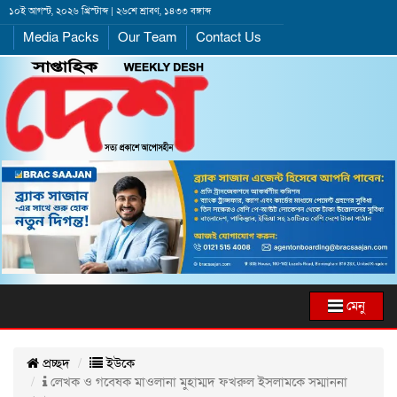
১০ই আগস্ট, ২০২৬ খ্রিস্টাব্দ | ২৬শে শ্রাবণ, ১৪৩৩ বঙ্গাব্দ
Media Packs
Our Team
Contact Us
মেনু
প্রচ্ছদ
ইউকে
লেখক ও গবেষক মাওলানা মুহাম্মদ ফখরুল ইসলামকে সম্মাননা