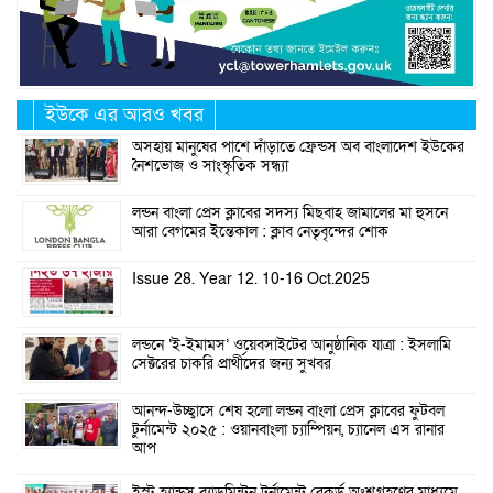
ইউকে এর আরও খবর
অসহায় মানুষের পাশে দাঁড়াতে ফ্রেন্ডস অব বাংলাদেশ ইউকের
নৈশভোজ ও সাংস্কৃতিক সন্ধ্যা
লন্ডন বাংলা প্রেস ক্লাবের সদস্য মিছবাহ জামালের মা হুসনে
আরা বেগমের ইন্তেকাল : ক্লাব নেতৃবৃন্দের শোক
Issue 28. Year 12. 10-16 Oct.2025
লন্ডনে ‘ই-ইমামস’ ওয়েবসাইটের আনুষ্ঠানিক যাত্রা : ইসলামি
সেক্টরের চাকরি প্রার্থীদের জন্য সুখবর
আনন্দ-উচ্ছ্বাসে শেষ হলো লন্ডন বাংলা প্রেস ক্লাবের ফুটবল
টুর্নামেন্ট ২০২৫ : ওয়ানবাংলা চ্যাম্পিয়ন, চ্যানেল এস রানার
আপ
ইস্ট হ্যান্ডস ব্যাডমিন্টন টুর্নামেন্ট রেকর্ড অংশগ্রহণের মাধ্যমে