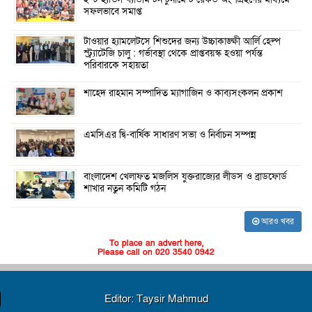
সফলভাবে সমাপ্ত
টাওয়ার হ্যামলেটসে শিশুদের জন্য উচ্চাকাঙ্ক্ষী আর্লি হেল্প
স্ট্র্যাটেজি চালু : গর্ভাবস্থা থেকে প্রাপ্তবয়স্ক হওয়া পর্যন্ত
পরিবারকে সহায়তা
শাহেদ রাহমান সম্পাদিত ম্যাগাজিন ও কাব্যসংকলন প্রকাশ
এমসিএর দ্বি-বার্ষিক সাধারণ সভা ও নির্বাচন সম্পন্ন
বাংলাদেশ খেলাফত মজলিস যুক্তরাজ্যের লীডস ও ব্রাডফোর্ড
শাখার নতুন কমিটি গঠন
আরও খবর
To place an advert here,
Please call on 020 3540 0942
Editor: Taysir Mahmud