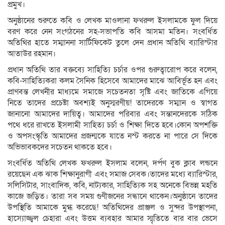
প্রমুখ।
অনুষ্ঠানের শুরুতে কবি ও লেখক মাওলানা ফখরুল ইসলামকে ফুল দিয়ে
বরণ করে নেন সংগঠনের সহ-সভাপতি কবি আসমা মতিন। সংবর্ধিত
অতিথির হাতে সম্মাননা সার্টিফিকেট তুলে দেন প্রধান অতিথি ব্যারিস্টার
আতাউর রহমান।
প্রধান অতিথি তার বক্তব্যে সাহিত্যি চর্চার ওপর গুরুত্বারোপ করে বলেন,
কবি-সাহিত্যিকরা কলম সৈনিক হিসেবে আমাদের মাঝে আবির্ভূত হন এবং
প্রাণবন্ত লেখনীর মাধ্যমে সমাজে সচেতনতা সৃষ্টি এবং জাতিকে এগিয়ে
নিতে তাদের প্রচেষ্টা অবশ্যই অনুস্মরণীয়! তাদেরকে সম্মান ও স্বাগত
জানানো আমাদের দায়িত্ব। আমাদের পরিবার এবং সন্তানদেরকে সঠিক
পথে ধরে রাখতে ইসলামী সাহিত্য চর্চা ও শিক্ষা দিতে হবে।কোন অপশক্তি
ও অপসংস্কৃতি আমাদের প্রজন্মকে যাতে নস্ট করতে না পারে সে দিকে
অভিভাবকদের সচেতন থাকতে হবে।
সংবর্ধিত অতিথি লেখক ফখরুল ইসলাম বলেন, দর্পণ বুক ক্লাব লন্ডনে
রয়েছেন এক ঝাক শিক্ষানুরাগী এবং সমাজ সেবক।তাদের মধ্যে ব্যারিস্টার,
সলিসিটার, সাংবাদিক, কবি, নাট্যকার, সাহিত্যিক সহ অনেকে বিভন্ন মহতি
কাজে জড়িত। তারা সব সময় গুণীজনের সন্ধানে থাকেন।অনুষ্ঠানে তাদের
উপস্থিতি আমাকে মুগ্ধ করেছে! অতিথিদের প্রাঞ্জল ও সুন্দর উপস্থাপনা,
হাস্যোজ্জ্বল চেহারা এবং উত্তম ব্যবহার আমার স্মৃতিতে বার বার ভেসে