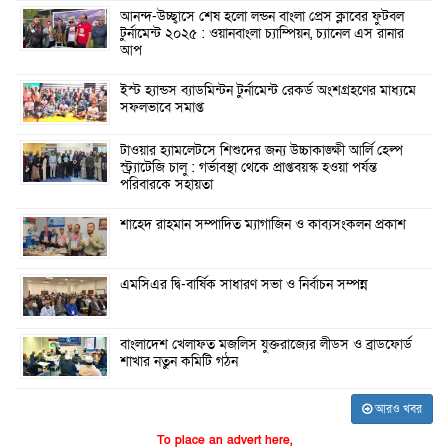
আনন্দ-উচ্ছ্বাসে শেষ হলো লন্ডন বাংলা প্রেস ক্লাবের ফুটবল
টুর্নামেন্ট ২০২৫ : ওয়ানবাংলা চ্যাম্পিয়ন, চ্যানেল এস রানার
আপ
ইস্ট হ্যান্ডস ব্যাডমিন্টন টুর্নামেন্ট রেকর্ড অংশগ্রহণের মাধ্যমে
সফলভাবে সমাপ্ত
টাওয়ার হ্যামলেটসে শিশুদের জন্য উচ্চাকাঙ্ক্ষী আর্লি হেল্প
স্ট্র্যাটেজি চালু : গর্ভাবস্থা থেকে প্রাপ্তবয়স্ক হওয়া পর্যন্ত
পরিবারকে সহায়তা
শাহেদ রাহমান সম্পাদিত ম্যাগাজিন ও কাব্যসংকলন প্রকাশ
এমসিএর দ্বি-বার্ষিক সাধারণ সভা ও নির্বাচন সম্পন্ন
বাংলাদেশ খেলাফত মজলিস যুক্তরাজ্যের লীডস ও ব্রাডফোর্ড
শাখার নতুন কমিটি গঠন
আরও খবর
To place an advert here,