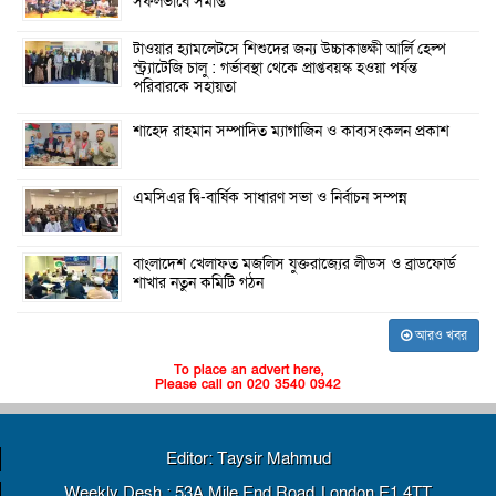
সফলভাবে সমাপ্ত
টাওয়ার হ্যামলেটসে শিশুদের জন্য উচ্চাকাঙ্ক্ষী আর্লি হেল্প
স্ট্র্যাটেজি চালু : গর্ভাবস্থা থেকে প্রাপ্তবয়স্ক হওয়া পর্যন্ত
পরিবারকে সহায়তা
শাহেদ রাহমান সম্পাদিত ম্যাগাজিন ও কাব্যসংকলন প্রকাশ
এমসিএর দ্বি-বার্ষিক সাধারণ সভা ও নির্বাচন সম্পন্ন
বাংলাদেশ খেলাফত মজলিস যুক্তরাজ্যের লীডস ও ব্রাডফোর্ড
শাখার নতুন কমিটি গঠন
আরও খবর
To place an advert here,
Please call on 020 3540 0942
Editor: Taysir Mahmud
Weekly Desh : 53A Mile End Road, London E1 4TT,