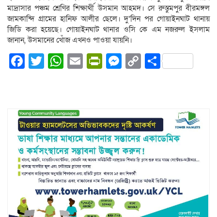
মাদ্রাসার পঞ্চম শ্রেণির শিক্ষার্থী উসমান আহমদ। সে রুস্তুমপুর বীরমঙ্গল
জামকান্দি গ্রামের হানিফ আলীর ছেলে। দু’দিন পর গোয়াইনঘাট থানায়
জিডি করা হয়েছে। গোয়াইনঘাট থানার ওসি কে এম নজরুল ইসলাম
জানান, উসমানের খোঁজ এখনও পাওয়া যায়নি।
Facebook
Twitter
WhatsApp
Email
PrintFriendly
Messenger
Copy
Share
Link