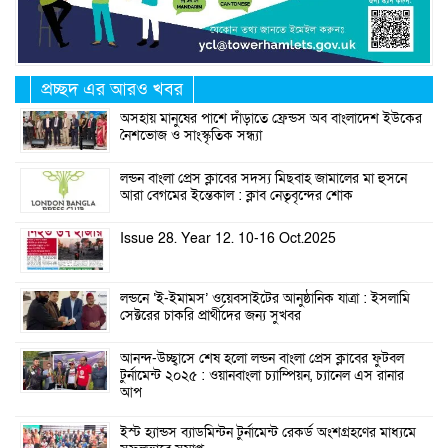
প্রচ্ছদ এর আরও খবর
অসহায় মানুষের পাশে দাঁড়াতে ফ্রেন্ডস অব বাংলাদেশ ইউকের
নৈশভোজ ও সাংস্কৃতিক সন্ধ্যা
লন্ডন বাংলা প্রেস ক্লাবের সদস্য মিছবাহ জামালের মা হুসনে
আরা বেগমের ইন্তেকাল : ক্লাব নেতৃবৃন্দের শোক
Issue 28. Year 12. 10-16 Oct.2025
লন্ডনে ‘ই-ইমামস’ ওয়েবসাইটের আনুষ্ঠানিক যাত্রা : ইসলামি
সেক্টরের চাকরি প্রার্থীদের জন্য সুখবর
আনন্দ-উচ্ছ্বাসে শেষ হলো লন্ডন বাংলা প্রেস ক্লাবের ফুটবল
টুর্নামেন্ট ২০২৫ : ওয়ানবাংলা চ্যাম্পিয়ন, চ্যানেল এস রানার
আপ
ইস্ট হ্যান্ডস ব্যাডমিন্টন টুর্নামেন্ট রেকর্ড অংশগ্রহণের মাধ্যমে