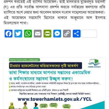
প্রদর্শন করতেই এই র‌্যালির আয়োজন। তাই মানবতার মুক্তিরদূত মহানবী
(স.) এর প্রতি সর্বোচ্চ ভালবাসা প্রদর্শন করতে সর্বস্তরের জনগণের প্রতি
র‌্যালিতে অংশ নেয়ার জন্য আবেদন জানান সংবাদ সম্মেলনের আয়োজকরা।
এই আয়োজনে সহযোগি হিসেবে থাকবে আঞ্জুমানে আল ইসলাহ
মিডল্যান্ডস শাখা।
Facebook
Twitter
WhatsApp
Email
PrintFriendly
Messenger
Copy
Share
Link