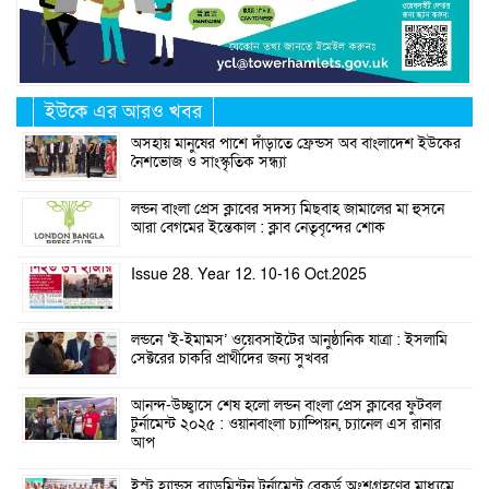
ইউকে এর আরও খবর
অসহায় মানুষের পাশে দাঁড়াতে ফ্রেন্ডস অব বাংলাদেশ ইউকের
নৈশভোজ ও সাংস্কৃতিক সন্ধ্যা
লন্ডন বাংলা প্রেস ক্লাবের সদস্য মিছবাহ জামালের মা হুসনে
আরা বেগমের ইন্তেকাল : ক্লাব নেতৃবৃন্দের শোক
Issue 28. Year 12. 10-16 Oct.2025
লন্ডনে ‘ই-ইমামস’ ওয়েবসাইটের আনুষ্ঠানিক যাত্রা : ইসলামি
সেক্টরের চাকরি প্রার্থীদের জন্য সুখবর
আনন্দ-উচ্ছ্বাসে শেষ হলো লন্ডন বাংলা প্রেস ক্লাবের ফুটবল
টুর্নামেন্ট ২০২৫ : ওয়ানবাংলা চ্যাম্পিয়ন, চ্যানেল এস রানার
আপ
ইস্ট হ্যান্ডস ব্যাডমিন্টন টুর্নামেন্ট রেকর্ড অংশগ্রহণের মাধ্যমে