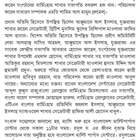
করেন সংগঠনের বার্মিংহাম শাখার সভাপতি বদরুল হক খান। পরিচালনা
করেন সাধারণ সম্পাদক এমডি শামিম আল মামুন (রুমেল)।
প্রধান অতিথি হিসেবে উপস্থিত ছিলেন আঞ্জুমানে আল ইসলাহ, যুক্তরাজ্য
শাখার জয়েন সেক্রেটারী, ব্রিটিশ মুসলিম স্কুলের প্রিন্সিপাল মাওলানা কাদির
আল হাসান। বিশেষ অতিথি হিসেবে উপস্থিত ছিলেন প্রবীণ কমিউনিটি
নেতা আলহাজ্ব নাসির আহমদ, আঞ্জুমানে আল ইসলাহ, যুক্তরাজ্য এর
সাবেক কেন্দ্রীয় সভাপতি আখতার হোসেন জাহেদ, সংগঠনের যুক্তরাজ্যে
শাখার উপদেষ্টা এমদাদ হোসেন, বার্মিংহাম শাখার সহ সভাপতি মাওলানা
আতিকুর রহমান, মিডল্যান্ড শাখার সেক্রেটারী মাওলানা হুসাম উদ্দিন আল
হুমায়দী প্রমুখ। শুরুতে পবিত্র কোরআন থেকে তেলাওয়াত করেন ক্বারী
মাওলানা হাবিবুর রহমান, নাত পরিবেশন করেন ক্বারী মাওলানা আবুল
খায়ের। অন্যান্যের মধ্যে বক্তব্য রাখেন বাংলাদেশ সেন্টারের সেক্রেটারী
আব্দুল কুদ্দুস রাজু,বাংলা প্রেসক্লাব বার্মিংহাম মিডল্যান্ডস এর সভাপতি,
বাংলা ভয়েস সম্পাদক মোহাম্মদ মারুফ, বার্মিংহাম প্রেসক্লাবের সেক্রেটারী,
এটিএন বাংলার বার্মিংহাম প্রতিনিধি জয়নাল ইসলাম, আঞ্জুমানে আল
ইসলাহ স্যান্ডওয়েল শাখার সেক্রেটারী হাফিজ আলী হোসেন বাবুল।
সংবাদ সম্মেলনে জানানো হয়, র‌্যালি শুরু হবে বাংলাদেশ মাল্টিপার্পাস
সেন্টার থেকে সকাল ১১টার সময়। রসুল স. এর জীবন বৃত্তান্ত নিয়ে
আলোচান সভা অনুষ্ঠিত হবে বাংলাদেশ মাল্টি পার্পাস সেন্টারে। রসুলপ্রেম