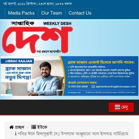
৭ই আগস্ট, ২০২৬ খ্রিস্টাব্দ | ২৩শে শ্রাবণ, ১৪৩৩ বঙ্গাব্দ
Media Packs
Our Team
Contact Us
মেনু
প্রচ্ছদ
ইউকে
পবিত্র ঈদে মিলাদুন্নবী (স.) উপলক্ষে আঞ্জুমানে আল ইসলাহ বার্মিংহাম