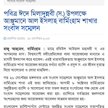
শাখার সংবাদ সম্মেলন
পবিত্র ঈদে মিলাদুন্নবী (স.) উপলক্ষে
আঞ্জুমানে আল ইসলাহ বার্মিংহাম শাখার
সংবাদ সম্মেলন
প্রকাশিত হয়েছে : ২৮ সেপ্টেম্বর ২০২৩
রাজু আহমেদ, বার্মিংহাম ::
মাহে রবিউল আউয়াল মহানবী স. এর
আগমনের মাস। বিশ্বব্যাপী নবীপ্রেমিকেরা নানা আয়োজনের মাধ্যমে এ
মাসটি উদযাপন করে থাকেন। এরই ধারাবাহিকতায় আঞ্জুমানে আল ইসলাহ
বার্মিংহাম শাখা আয়োজন করেছে বর্ণাঢ্য র‌্যালি ও রসুল স. এর জীবন বৃত্তান্ত
নিয়ে আলোচনা ও দোয়া মাহফিল।
গত ২০ সেপ্টেম্বর মঙ্গলবার এক সংবাদ সম্মেলনে আঞ্জুমানে আল ইসলাহ
বার্মিংহাম শাখা এই তথ্য জানিয়েছে। আগামী ৮ অক্টোবর বার্মিংহামে
অনুষ্ঠিতব্য র‌্যালি ও আলোচনা সভা সফল করতে সংগঠনের পক্ষ থেকে এক
সংবাদ সম্মেলনের আয়োজন করা হয়। র‌্যালিতে সর্বস্তরের জনগণকে
অংশগ্রহণের জন্য আয়োজকরা আবেদন আহ্বান জানানো হয়।
বাংলাদেশ মাল্টিপার্পাস সেন্টারে অনুষ্ঠিত সংবাদ সম্মেলনে সভাপতিত্ব