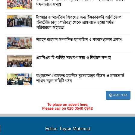
সফলভাবে সমাপ্ত
টাওয়ার হ্যামলেটসে শিশুদের জন্য উচ্চাকাঙ্ক্ষী আর্লি হেল্প
স্ট্র্যাটেজি চালু : গর্ভাবস্থা থেকে প্রাপ্তবয়স্ক হওয়া পর্যন্ত
পরিবারকে সহায়তা
শাহেদ রাহমান সম্পাদিত ম্যাগাজিন ও কাব্যসংকলন প্রকাশ
এমসিএর দ্বি-বার্ষিক সাধারণ সভা ও নির্বাচন সম্পন্ন
বাংলাদেশ খেলাফত মজলিস যুক্তরাজ্যের লীডস ও ব্রাডফোর্ড
শাখার নতুন কমিটি গঠন
আরও খবর
To place an advert here,
Please call on 020 3540 0942
Editor: Taysir Mahmud