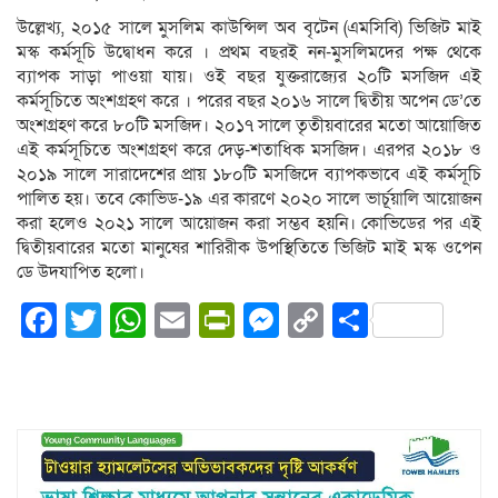
উল্লেখ্য, ২০১৫ সালে মুসলিম কাউন্সিল অব বৃটেন (এমসিবি) ভিজিট মাই
মস্ক কর্মসূচি উদ্বোধন করে । প্রথম বছরই নন-মুসলিমদের পক্ষ থেকে
ব্যাপক সাড়া পাওয়া যায়। ওই বছর যুক্তরাজ্যের ২০টি মসজিদ এই
কর্মসূচিতে অংশগ্রহণ করে । পরের বছর ২০১৬ সালে দ্বিতীয় অপেন ডে’তে
অংশগ্রহণ করে ৮০টি মসজিদ। ২০১৭ সালে তৃতীয়বারের মতো আয়োজিত
এই কর্মসূচিতে অংশগ্রহণ করে দেড়-শতাধিক মসজিদ। এরপর ২০১৮ ও
২০১৯ সালে সারাদেশের প্রায় ১৮০টি মসজিদে ব্যাপকভাবে এই কর্মসূচি
পালিত হয়। তবে কোভিড-১৯ এর কারণে ২০২০ সালে ভার্চূয়ালি আয়োজন
করা হলেও ২০২১ সালে আয়োজন করা সম্ভব হয়নি। কোভিডের পর এই
দ্বিতীয়বারের মতো মানুষের শারিরীক উপস্থিতিতে ভিজিট মাই মস্ক ওপেন
ডে উদযাপিত হলো।
Facebook
Twitter
WhatsApp
Email
PrintFriendly
Messenger
Copy
Share
Link