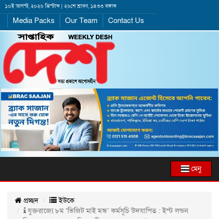
১০ই আগস্ট, ২০২৬ খ্রিস্টাব্দ | ২৬শে শ্রাবণ, ১৪৩৩ বঙ্গাব্দ
Media Packs
Our Team
Contact Us
মেনু
প্রচ্ছদ
ইউকে
যুক্তরাজ্যে ৮ম ‘ভিজিট মাই মস্ক’ কর্মসূচি উদযাপিত : ইস্ট লন্ডন