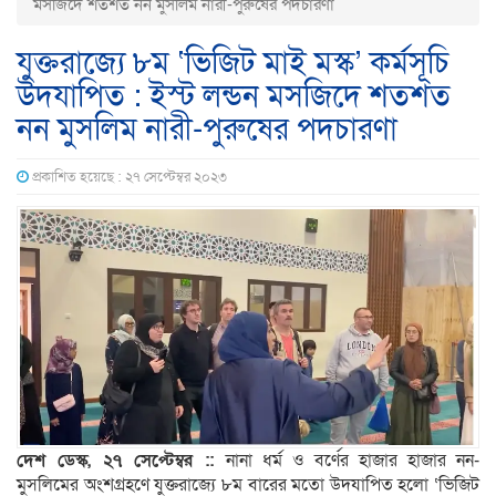
মসজিদে শতশত নন মুসলিম নারী-পুরুষের পদচারণা
যুক্তরাজ্যে ৮ম ‘ভিজিট মাই মস্ক’ কর্মসূচি
উদযাপিত : ইস্ট লন্ডন মসজিদে শতশত
নন মুসলিম নারী-পুরুষের পদচারণা
প্রকাশিত হয়েছে : ২৭ সেপ্টেম্বর ২০২৩
দেশ ডেস্ক, ২৭ সেপ্টেম্বর ::
নানা ধর্ম ও বর্ণের হাজার হাজার নন-
মুসলিমের অংশগ্রহণে যুক্তরাজ্যে ৮ম বারের মতো উদযাপিত হলো ‘ভিজিট