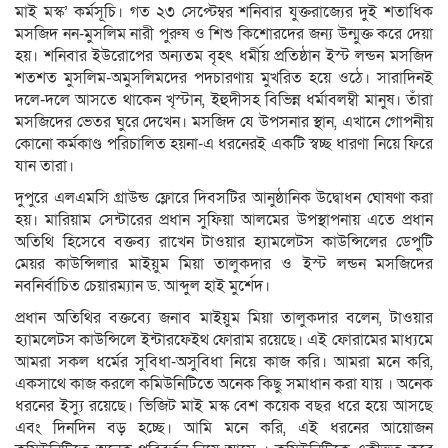
মাই মস্ক’ কর্মসূচি। গত ২৩ সেপ্টেম্বর শনিবার যুক্তরাজ্যের দুই শতাধিক
মসজিদ নন-মুসলিম নারী পুরুষ ও শিশু কিশোরদের জন্য উন্মুক্ত করে দেয়া
হয়। শনিবার ইউরোপের অন্যতম বৃহৎ ধর্মীয় প্রতিষ্ঠান ইস্ট লন্ডন মসজিদ
শতশত মুসলিম-অমুসলিমদের পদচারণায় মুখরিত হয়ে ওঠে। সারাদিনই
দলে-দলে আসতে থাকেন খৃস্টান, ইহুদীসহ বিভিন্ন ধর্মাবলম্বী মানুষ। তাঁরা
মসজিদের ভেতর ঘুরে দেখেন। মসজিদ যে উপসনার স্থান, এখানে গোপনীয়
কোনো কর্মকাণ্ড পরিচালিত হয়না-এ ধরনেরই একটি স্বচ্ছ ধারণা নিয়ে ফিরে
যান তারা।
দুপুরে এলএমসি গ্রাউন্ড ফ্লোরে দিবসটির আনুষ্ঠানিক উদ্বোধন ঘোষণা করা
হয়। মারিয়াম সেন্টারের প্রধান সুফিয়া আলমের উপস্থাপনায় এতে প্রধান
অতিথি হিসেবে বক্তব্য রাখেন টাওয়ার হ্যামলেটস কাউন্সিলের ডেপুটি
মেয়র কাউন্সিলার মাইয়ুম মিয়া তালুকদার ও ইস্ট লন্ডন মসজিদের
নবনির্বাচিত চেয়ারম্যান ড. আব্দুল হাই মুর্শেদ।
প্রধান অতিথির বক্তব্যে জনাব মাইয়ুম মিয়া তালুকদার বলেন, টাওয়ার
হ্যামলেটস কাউন্সিলে ইন্টারফেইথ ফোরাম রয়েছে। এই ফোরামের মাধ্যমে
আমরা সকল ধর্মের সুবিধা-অসুবিধা নিয়ে কাজ করি। আমরা মনে করি,
একসাথে কাজ করলে কমিউনিটিতে অনেক কিছু সমাধান করা যায় । অনেক
ধরনের ইস্যু রয়েছে। ভিজিট মাই মস্ক বেশ কয়েক বছর ধরে হয়ে আসছে
এবং দিনদিন বড় হচ্ছে। আমি মনে করি, এই ধরনের আয়োজন