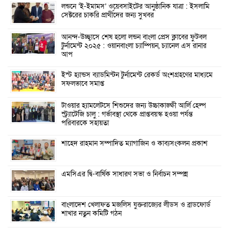
লন্ডনে ‘ই-ইমামস’ ওয়েবসাইটের আনুষ্ঠানিক যাত্রা : ইসলামি
সেক্টরের চাকরি প্রার্থীদের জন্য সুখবর
আনন্দ-উচ্ছ্বাসে শেষ হলো লন্ডন বাংলা প্রেস ক্লাবের ফুটবল
টুর্নামেন্ট ২০২৫ : ওয়ানবাংলা চ্যাম্পিয়ন, চ্যানেল এস রানার
আপ
ইস্ট হ্যান্ডস ব্যাডমিন্টন টুর্নামেন্ট রেকর্ড অংশগ্রহণের মাধ্যমে
সফলভাবে সমাপ্ত
টাওয়ার হ্যামলেটসে শিশুদের জন্য উচ্চাকাঙ্ক্ষী আর্লি হেল্প
স্ট্র্যাটেজি চালু : গর্ভাবস্থা থেকে প্রাপ্তবয়স্ক হওয়া পর্যন্ত
পরিবারকে সহায়তা
শাহেদ রাহমান সম্পাদিত ম্যাগাজিন ও কাব্যসংকলন প্রকাশ
এমসিএর দ্বি-বার্ষিক সাধারণ সভা ও নির্বাচন সম্পন্ন
বাংলাদেশ খেলাফত মজলিস যুক্তরাজ্যের লীডস ও ব্রাডফোর্ড
শাখার নতুন কমিটি গঠন