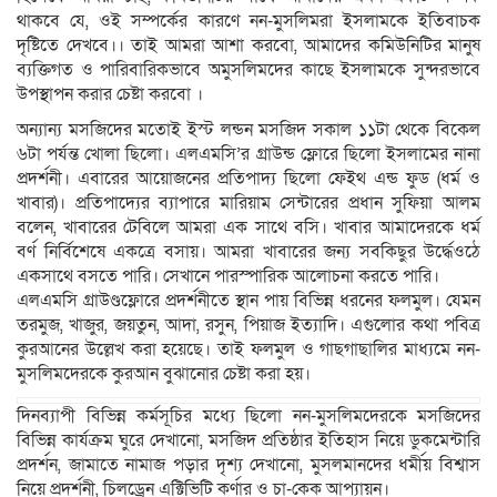
থাকবে যে, ওই সম্পর্কের কারণে নন-মুসলিমরা ইসলামকে ইতিবাচক
দৃষ্টিতে দেখবে।। তাই আমরা আশা করবো, আমাদের কমিউনিটির মানুষ
ব্যক্তিগত ও পারিবারিকভাবে অমুসলিমদের কাছে ইসলামকে সুন্দরভাবে
উপস্থাপন করার চেষ্টা করবো ।
অন্যান্য মসজিদের মতোই ইস্ট লন্ডন মসজিদ সকাল ১১টা থেকে বিকেল
৬টা পর্যন্ত খোলা ছিলো। এলএমসি’র গ্রাউন্ড ফ্লোরে ছিলো ইসলামের নানা
প্রদর্শনী। এবারের আয়োজনের প্রতিপাদ্য ছিলো ফেইথ এন্ড ফুড (ধর্ম ও
খাবার)। প্রতিপাদ্যের ব্যাপারে মারিয়াম সেন্টারের প্রধান সুফিয়া আলম
বলেন, খাবারের টেবিলে আমরা এক সাথে বসি। খাবার আমাদেরকে ধর্ম
বর্ণ নির্বিশেষে একত্রে বসায়। আমরা খাবারের জন্য সবকিছুর উর্দ্ধেওঠে
একসাথে বসতে পারি। সেখানে পারস্পারিক আলোচনা করতে পারি।
এলএমসি গ্রাউণ্ডফ্লোরে প্রদর্শনীতে স্থান পায় বিভিন্ন ধরনের ফলমুল। যেমন
তরমুজ, খাজুর, জয়তুন, আদা, রসুন, পিয়াজ ইত্যাদি। এগুলোর কথা পবিত্র
কুরআনের উল্লেখ করা হয়েছে। তাই ফলমুল ও গাছগাছালির মাধ্যমে নন-
মুসলিমদেরকে কুরআন বুঝানোর চেষ্টা করা হয়।
দিনব্যাপী বিভিন্ন কর্মসূচির মধ্যে ছিলো নন-মুসলিমদেরকে মসজিদের
বিভিন্ন কার্যক্রম ঘুরে দেখানো, মসজিদ প্রতিষ্ঠার ইতিহাস নিয়ে ডুকমেন্টারি
প্রদর্শন, জামাতে নামাজ পড়ার দৃশ্য দেখানো, মুসলমানদের ধর্মীয় বিশ্বাস
নিয়ে প্রদর্শনী, চিলড্রেন এক্টিভিটি কর্ণার ও চা-কেক আপ্যায়ন।