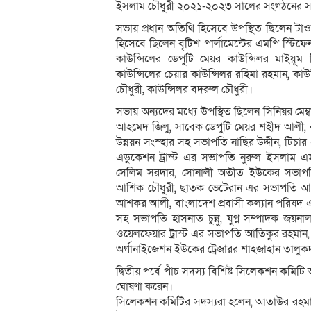
ইসলাম চৌধুরী ২০২১-২০২৩ সালের সংগঠনের সার
সভায় প্রধান অতিথি হিসেবে উপস্থিত ছিলেন টা
হিসেবে ছিলেন বৃটিশ পার্লামেন্টের এমপি স্টি
কাউন্সিলের ডেপুটি মেয়র কাউন্সিলর মাইয়ূম 
কাউন্সিলের চেয়ার কাউন্সিলর রহিমা রহমান, কাউন
চৌধুরী, কাউন্সিলর বদরুল চৌধুরী।
সভায় অন্যদের মধ্যে উপস্থিত ছিলেন সিনিয়র মেম
আহমেদ জিলু, সাবেক ডেপুটি মেয়র শহীদ আলী, বৃহত
উন্নয়ন সংস্হার সহ সভাপতি নাছির উদ্দীন, টি
এডুকেশন ট্রাস্ট এর সভাপতি নুরুল ইসলাম এ
সেলিম সরদার, সোনালী অতীত ইউকের সভাপতি জ
আশিক চৌধুরী, ছাতক ভেটেরান এর সভাপতি আব
আশকর আলী, বাংলাদেশ প্রবাসী কল্যান পরিষদ এ
সহ সভাপতি হাসনাত চুন্নু, যুগ্ন সম্পাদক জয়
ওয়েলফেয়ার ট্রাস্ট এর সভাপতি আতিকুর রহমান,
অর্গানাইজেশন ইউকের ট্রেজারর শাহজাহান তালুকদ
দ্বিতীয় পর্বে পাঁচ সদস্য বিশিষ্ট সিলেকশন কম
ঘোষণা করেন।
সিলেকশন কমিটির সদস্যরা হলেন, আতাউর রহমান (চ