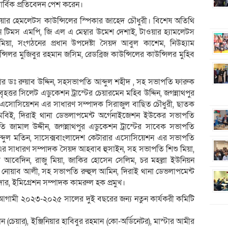
্বিক প্রতিবেদন পেশ করেন।
ওয়ার হেমলেটস কাউন্সিলের স্পিকার জাহেদ চৌধুরী। বিশেষ অতিথি
ফেন টিমস এমপি, জি এল এ মেম্বার উমেশ দেশাই, টাওয়ার হ্যামলেটস
মিয়া, সংগঠনের প্রধান উপদেষ্টা সৈয়দ আবুল কাশেম, নিউহ্যাম
্সিলর মুজিবুর রহমান জসিম, রেডব্রিজ কাউন্সিলের কাউন্সিলর মুহিব
্বার ডঃ রুয়াব উদ্দিন, সহসভাপতি আব্দুল শহীদ , সহ সভাপতি ফারুক
্তর সিলেট এডুকেশন ট্রাস্টের চেয়ারমেন মহিব উদ্দিন, জগন্নাথপুর
চার এসোসিয়েশন এর সাধারণ সম্পাদক সিরাজুল বাছিত চৌধুরী, ছাতক
মবিই, দিরাই থানা ডেভলাপমেন্ট অর্গেনাইজেশন ইউকের সভাপতি
ামাল উদ্দীন, জগন্নাথপুর এডুকেশন ট্রাস্টের সাবেক সভাপতি
্দুল মতিন, সাসেক্সবাংলাদেশ কেটারার এসোসিয়েশন এর সভাপতি
র সাধারণ সম্পাদক সৈয়দ আহবাব হুসাইন, সহ সভাপতি শিশু মিয়া,
নাল আবেদিন, রাজু মিয়া, জাকির হোসেন সেলিম, চর মহল্লা ইউনিয়ন
 নোয়াব আলী, সহ সভাপতি রুহুল আমিন, দিরাই থানা ডেভলাপমেন্ট
ার, ইমিগ্রেশন সম্পাদক কামরুল হক প্রমুখ।
িটি আগামী ২০২৩-২০২৫ সালের দুই বছরের জন্য নতুন কার্যকরী কমিটি
েয়ার), ইঞ্জিনিয়ার হাবিবুর রহমান (কো-অর্ডিনেটর), মাস্টার আমীর