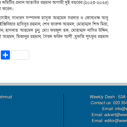
শন কমিটির প্রধান আতাউর রহমান আগামী দুই বছরের (২০২৩-২০২৫)
না করেন।
হুসাইন, সাধারণ সম্পাদক মাসুক আহমেদ সরদার ও কোষাধক্ষ আবু
ঞ্জিনিয়ার হাবিবুর রহমান, শেখ ফারুক আহমদ, মোহাম্মদ শিশু মিয়া,
, হাসনাত আহমেদ চুনু, মোঃ ফয়জুল হক, মোহাম্মদ নাসির উদ্দিন,
হমদ, মিজানুর রহমান, সৈয়দ ফরিদ আলী ,মুফতি লুৎফুর রহমান
riendly
ssenger
Copy
Share
Link
Mahmud
Weekly Desh : 53A 
Contact us: 020 35
Email: info@
Email: advert@wee
Email: editor@weekl