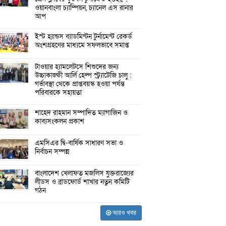
ওয়ানবাংলা চ্যাম্পিয়ন, চ্যানেল এস রানার
আপ
ইস্ট হ্যান্ডস ব্যাডমিন্টন টুর্নামেন্ট রেকর্ড
অংশগ্রহণের মাধ্যমে সফলভাবে সমাপ্ত
টাওয়ার হ্যামলেটসে শিশুদের জন্য
উচ্চাকাঙ্ক্ষী আর্লি হেল্প স্ট্র্যাটেজি চালু :
গর্ভাবস্থা থেকে প্রাপ্তবয়স্ক হওয়া পর্যন্ত
পরিবারকে সহায়তা
শাহেদ রাহমান সম্পাদিত ম্যাগাজিন ও
কাব্যসংকলন প্রকাশ
এমসিএর দ্বি-বার্ষিক সাধারণ সভা ও
নির্বাচন সম্পন্ন
বাংলাদেশ খেলাফত মজলিস যুক্তরাজ্যের
লীডস ও ব্রাডফোর্ড শাখার নতুন কমিটি
গঠন
আরও খবর