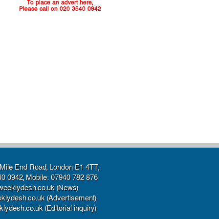
To place an advert here,
Please call on 020 3540 0942
Mile End Road, London E1 4TT,
40 0942, Mobile: 07940 782 876
weeklydesh.co.uk (News)
klydesh.co.uk (Advertisement)
ydesh.co.uk (Editorial inquiry)