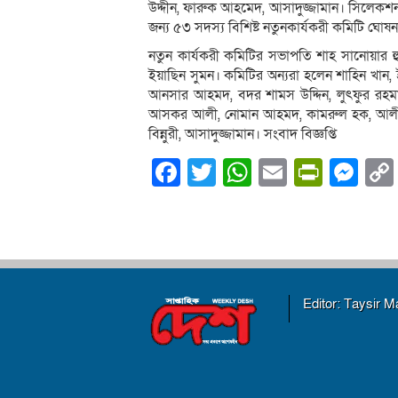
উদ্দীন, ফারুক আহমেদ, আসাদুজ্জামান। সিলেক
জন্য ৫৩ সদস্য বিশিষ্ট নতুনকার্যকরী কমিটি ঘোষ
নতুন কার্যকরী কমিটির সভাপতি শাহ সানোয়ার 
ইয়াছিন সুমন। কমিটির অন্যরা হলেন শাহিন খান, ই
আনসার আহমদ, বদর শামস উদ্দিন, লুৎফুর রহমান
আসকর আলী, নোমান আহমদ, কামরুল হক, আলী আ
বিন্নুরী, আসাদুজ্জামান। সংবাদ বিজ্ঞপ্তি
Facebook
Twitter
WhatsApp
Email
PrintF
Me
Editor: Taysir 