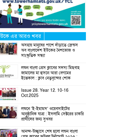
উকে এর আরও খবর
অসহায় মানুষের পাশে দাঁড়াতে ফ্রেন্ডস
অব বাংলাদেশ ইউকের নৈশভোজ ও
সাংস্কৃতিক সন্ধ্যা
লন্ডন বাংলা প্রেস ক্লাবের সদস্য মিছবাহ
জামালের মা হুসনে আরা বেগমের
ইন্তেকাল : ক্লাব নেতৃবৃন্দের শোক
Issue 28. Year 12. 10-16
Oct.2025
লন্ডনে ‘ই-ইমামস’ ওয়েবসাইটের
আনুষ্ঠানিক যাত্রা : ইসলামি সেক্টরের চাকরি
প্রার্থীদের জন্য সুখবর
আনন্দ-উচ্ছ্বাসে শেষ হলো লন্ডন বাংলা
প্রেস ক্লাবের ফুটবল টুর্নামেন্ট ২০২৫ :