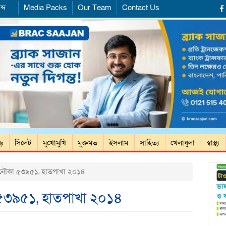
ব্দ
Media Packs
Our Team
Contact Us
ড়ে
সিলেট
মুখোমুখি
মুক্তমত
ইসলাম
সাহিত্য
খেলাধুলা
স্বাস্থ্য
 নৌকা ৫৩৯৫১, হাতপাখা ২০১৪
 ৫৩৯৫১, হাতপাখা ২০১৪