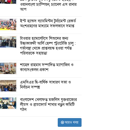
ওয়ানবাংলা চ্যাম্পিয়ন, চ্যানেল এস রানার
আপ
ইস্ট হ্যান্ডস ব্যাডমিন্টন টুর্নামেন্ট রেকর্ড
অংশগ্রহণের মাধ্যমে সফলভাবে সমাপ্ত
টাওয়ার হ্যামলেটসে শিশুদের জন্য
উচ্চাকাঙ্ক্ষী আর্লি হেল্প স্ট্র্যাটেজি চালু :
গর্ভাবস্থা থেকে প্রাপ্তবয়স্ক হওয়া পর্যন্ত
পরিবারকে সহায়তা
শাহেদ রাহমান সম্পাদিত ম্যাগাজিন ও
কাব্যসংকলন প্রকাশ
এমসিএর দ্বি-বার্ষিক সাধারণ সভা ও
নির্বাচন সম্পন্ন
বাংলাদেশ খেলাফত মজলিস যুক্তরাজ্যের
লীডস ও ব্রাডফোর্ড শাখার নতুন কমিটি
গঠন
আরও খবর