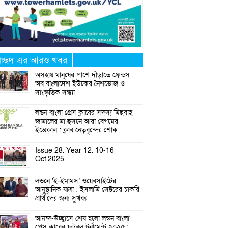
্রচ্ছদ এর আরও খবর
অসহায় মানুষের পাশে দাঁড়াতে ফ্রেন্ডস
অব বাংলাদেশ ইউকের নৈশভোজ ও
সাংস্কৃতিক সন্ধ্যা
লন্ডন বাংলা প্রেস ক্লাবের সদস্য মিছবাহ
জামালের মা হুসনে আরা বেগমের
ইন্তেকাল : ক্লাব নেতৃবৃন্দের শোক
Issue 28. Year 12. 10-16
Oct.2025
লন্ডনে ‘ই-ইমামস’ ওয়েবসাইটের
আনুষ্ঠানিক যাত্রা : ইসলামি সেক্টরের চাকরি
প্রার্থীদের জন্য সুখবর
আনন্দ-উচ্ছ্বাসে শেষ হলো লন্ডন বাংলা
প্রেস ক্লাবের ফুটবল টুর্নামেন্ট ২০২৫ :