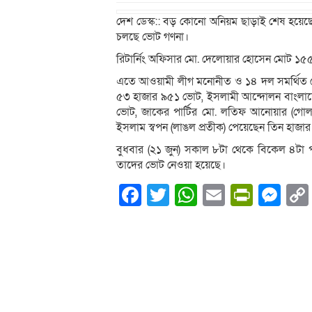
দেশ ডেস্ক:: বড় কোনো অনিয়ম ছাড়াই শেষ হয়েছে
চলছে ভোট গণনা।
রিটার্নিং অফিসার মো. দেলোয়ার হোসেন মোট ১৫৫ 
এতে আওয়ামী লীগ মনোনীত ও ১৪ দল সমর্থিত মেয়
৫৩ হাজার ৯৫১ ভোট, ইসলামী আন্দোলন বাংলাদে
ভোট, জাকের পার্টির মো. লতিফ আনোয়ার (গোলা
ইসলাম স্বপন (লাঙল প্রতীক) পেয়েছেন তিন হাজ
বুধবার (২১ জুন) সকাল ৮টা থেকে বিকেল ৪টা পর
তাদের ভোট নেওয়া হয়েছে।
Facebook
Twitter
WhatsApp
Email
PrintF
Me