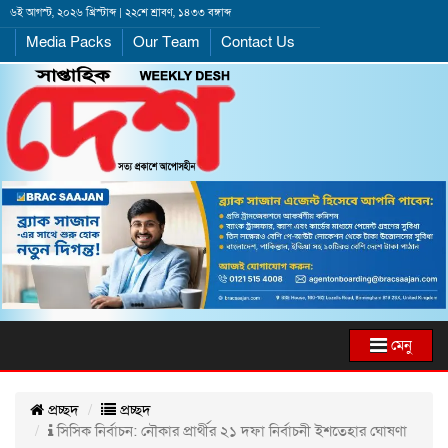
৬ই আগস্ট, ২০২৬ খ্রিস্টাব্দ | ২২শে শ্রাবণ, ১৪৩৩ বঙ্গাব্দ
Media Packs
Our Team
Contact Us
মেনু
প্রচ্ছদ
প্রচ্ছদ
সিসিক নির্বাচন: নৌকার প্রার্থীর ২১ দফা নির্বাচনী ইশতেহার ঘোষণা