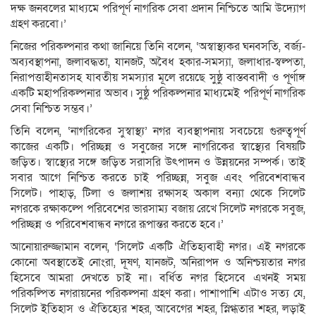
দক্ষ জনবলের মাধ্যমে পরিপূর্ণ নাগরিক সেবা প্রদান নিশ্চিতে আমি উদ্যোগ
গ্রহণ করবো।’
নিজের পরিকল্পনার কথা জানিয়ে তিনি বলেন, ‘অস্বাস্থ্যকর ঘনবসতি, বর্জ্য-
অব্যবস্থাপনা, জলাবদ্ধতা, যানজট, অবৈধ হকার-সমস্যা, জলাধার-স্বল্পতা,
নিরাপত্তাহীনতাসহ যাবতীয় সমস্যার মূলে রয়েছে সুষ্ঠু বাস্তববাদী ও পূর্ণাঙ্গ
একটি মহাপরিকল্পনার অভাব। সুষ্ঠু পরিকল্পনার মাধ্যমেই পরিপূর্ণ নাগরিক
সেবা নিশ্চিত সম্ভব।’
তিনি বলেন, ‘নাগরিকের সুস্বাস্থ্য’ নগর ব্যবস্থাপনায় সবচেয়ে গুরুত্বপূর্ণ
কাজের একটি। পরিচ্ছন্ন ও সবুজের সঙ্গে নাগরিকের স্বাস্থ্যের বিষয়টি
জড়িত। স্বাস্থ্যের সঙ্গে জড়িত সরাসরি উৎপাদন ও উন্নয়নের সম্পর্ক। তাই
সবার আগে নিশ্চিত করতে চাই পরিচ্ছন্ন, সবুজ এবং পরিবেশবান্ধব
সিলেট। পাহাড়, টিলা ও জলাশয় রক্ষাসহ অকাল বন্যা থেকে সিলেট
নগরকে রক্ষাকল্পে পরিবেশের ভারসাম্য বজায় রেখে সিলেট নগরকে সবুজ,
পরিচ্ছন্ন ও পরিবেশবান্ধব নগরে রূপান্তর করতে হবে।’
আনোয়ারুজ্জামান বলেন, ‘সিলেট একটি ঐতিহ্যবাহী নগর। এই নগরকে
কোনো অবস্থাতেই নোংরা, দূষণ, যানজট, অনিরাপদ ও অনিশ্চয়তার নগর
হিসেবে আমরা দেখতে চাই না। বর্ধিত নগর হিসেবে এখনই সময়
পরিকল্পিত নগরায়নের পরিকল্পনা গ্রহণ করা। পাশাপাশি এটাও সত্য যে,
সিলেট ইতিহাস ও ঐতিহ্যের শহর, আবেগের শহর, স্নিগ্ধতার শহর, লড়াই