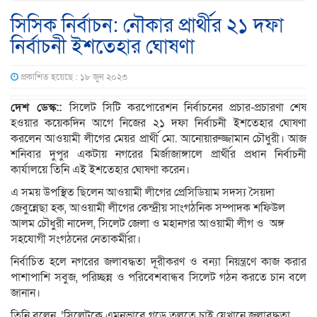
সিসিক নির্বাচন: নৌকার প্রার্থীর ২১ দফা
নির্বাচনী ইশতেহার ঘোষণা
প্রকাশিত হয়েছে : ১৮ জুন ২০২৩
দেশ ডেস্ক::
সিলেট সিটি করপোরেশন নির্বাচনের প্রচার-প্রচারণা শেষ
হওয়ার কয়েকদিন আগে নিজের ২১ দফা নির্বাচনী ইশতেহার ঘোষণা
করলেন আওয়ামী লীগের মেয়র প্রার্থী মো. আনোয়ারুজ্জামান চৌধুরী। আজ
শনিবার দুপুর একটায় নগরের মির্জাজাঙ্গালে প্রার্থীর প্রধান নির্বাচনী
কার্যালয়ে তিনি এই ইশতেহার ঘোষণা করেন।
এ সময় উপস্থিত ছিলেন আওয়ামী লীগের প্রেসিডিয়াম সদস্য সৈয়দা
জেবুন্নেছা হক, আওয়ামী লীগের কেন্দ্রীয় সাংগঠনিক সম্পাদক শফিউল
আলম চৌধুরী নাদেল, সিলেট জেলা ও মহানগর আওয়ামী লীগ ও অঙ্গ
সহযোগী সংগঠনের নেতাকর্মীরা।
নির্বাচিত হলে নগরের জলাবদ্ধতা দূরীকরণ ও বন্যা নিয়ন্ত্রণে কাজ করার
পাশাপাশি সবুজ, পরিচ্ছন্ন ও পরিবেশবান্ধব সিলেট গঠন করতে চান বলে
জানান।
তিনি বলেন, ‘সিলেটকে এমনভাবে গড়ে তুলতে চাই যেখানে জলাবদ্ধতা