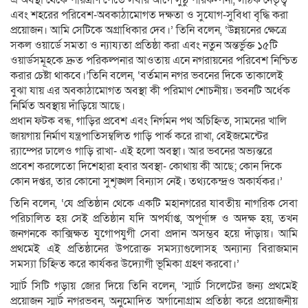
এ অবস্থা থেকে পরিত্রাণ পেতে সবার আগে সুষ্ঠু পরিকল্পনা, সঠিক নেতৃত্ব
এবং শহরের পরিবেশ-অবকাঠামোগত দক্ষতা ও সুযোগ-সুবিধা বৃদ্ধি করা
প্রয়োজন। আমি সেটিকে অগ্রাধিকার দেব।’ তিনি বলেন, ‘উন্নয়নের ক্ষেত্রে
সকল ওয়ার্ডে সমতা ও ন্যায্যতা প্রতিষ্ঠা করা এবং নতুন অন্তর্ভুক্ত ১৫টি
ওয়ার্ডসমূহকে দ্রুত পরিকল্পনার আওতায় এনে নগরায়নের পরিবেশ নিশ্চিত
করার চেষ্টা থাকবে।’তিনি বলেন, ‘বর্তমান নগর ভবনের দিকে তাকালেই
বুঝা যায় এর অবকাঠামোগত অবস্থা কী পরিমাণ শোচনীয়। ভবনটি অর্ধেক
নির্মিত অবস্থায় দাঁড়িয়ে আছে।
প্রধান ফটক বন্ধ, গাড়ির প্রবেশ এবং নির্গমন পথ অচিহ্নিত, সামনের খালি
জায়গায় নির্মাণ যন্ত্রপাতিসম্বলিত গাড়ি পার্ক করে রাখা, বেইজমেন্টের
র‌্যাম্পের ঢালেও গাড়ি রাখা- এই হলো অবস্থা। আর ভবনের অভ্যন্তরে
প্রবেশ করলেতো দিশেহারা হবার অবস্থা- কোথায় কী আছে; কোন দিকে
কোন দপ্তর, তার কোনো সুশৃঙ্খল বিন্যাস নেই। তথ্যকেন্দ্রও অকার্যকর।’
তিনি বলেন, ‘যে প্রতিষ্ঠান থেকে একটি মহানগরের যাবতীয় নাগরিক সেবা
পরিচালিত হয় সেই প্রতিষ্ঠান যদি অপর্যাপ্ত, অপূর্ণাঙ্গ ও অদক্ষ হয়, তখন
জনগনকে কাক্সিক্ষত যুগোপযুগী সেবা প্রদান অসম্ভব হয়ে দাঁড়ায়। আমি
প্রথমেই এই প্রতিষ্ঠানের উপরোক্ত সমস্যাগুলোসহ অন্যান্য বিরাজমান
সমস্যা চিহ্নিত করে কার্যকর উদ্যোগী ভূমিকা গ্রহণ করবো।’
স্মার্ট সিটি গড়ায় জোর দিয়ে তিনি বলেন, ‘স্মার্ট সিলেটের জন্য প্রথমেই
প্রয়োজন স্মার্ট নগরভবন, অনুমোদিত অর্গানোগ্রাম প্রতিষ্ঠা করে প্রয়োজনীয়