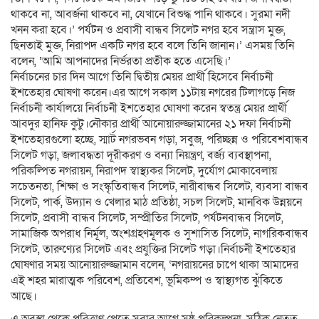
থাকবে না, আবর্জনা থাকবে না, যেখানে বিশুদ্ধ পানি থাকবে। সুরমা নদী
খনন করা হবে।’ পর্যটন ও প্রবাসী বান্ধব সিলেট নগর হবে সন্ত্রাস মুক্ত,
ছিনতাই মুক্ত, নিরাপদ একটি নগর হবে বলে তিনি জানান।’ এসময় তিনি
বলেন, ‘আমি আপনাদের নির্ভরতা প্রতীক হতে এসেছি।’
নির্বাচনের চার দিন আগে তিনি দ্বিতীয় মেয়র প্রার্থী হিসেবে নির্বাচনী
ইশতেহার ঘোষণা করেন।এর আগে সকাল ১১টায় নগরের টিলাগড়ে নিজ
নির্বাচনী কার্যালয়ে নির্বাচনী ইশতেহার ঘোষণা করেন স্বতন্ত্র মেয়র প্রার্থী
আবদুর হানিফ কুটু।নৌকার প্রার্থী আনোয়ারুজ্জামানের ২১ দফা নির্বাচনী
ইশতেহারগুলো হচ্ছে, স্মার্ট নগরভবন গড়া, সবুজ, পরিচ্ছন্ন ও পরিবেশবান্ধব
সিলেট গড়া, জলাবদ্ধতা দূরীকরণ ও বন্যা নিয়ন্ত্রণ, বর্জ্য ব্যবস্থাপনা,
পরিকল্পিত নগরায়ন, নিরাপদ স্বাস্থ্যকর সিলেট, দুর্যোগ মোকাবেলায়
সচেতনতা, শিক্ষা ও সংস্কৃতিবান্ধব সিলেট, নারীবান্ধব সিলেট, ব্যবসা বান্ধব
সিলেট, পার্ক, উদ্যান ও খেলার মাঠ প্রতিষ্ঠা, সচল সিলেট, মানবিক উন্নয়নে
সিলেট, প্রবাসী বান্ধব সিলেট, সম্প্রীতির সিলেট, পর্যটনবান্ধব সিলেট,
সামাজিক অপরাধ নির্মূল, অংশগ্রহণমূলক ও সুশাসিত সিলেট, নাগরিকবান্ধব
সিলেট, তারুণ্যের সিলেট এবং প্রযুক্তির সিলেট গড়া।নির্বাচনী ইশতেহার
ঘোষণার সময় আনোয়ারুজ্জামান বলেন, ‘নগরায়নের চাপে থাকা আমাদের
এই শহর মারাত্মক পরিবেশ, প্রতিবেশ, ভূমিকম্প ও স্বাস্থ্যগত ঝুঁকিতে
আছে।