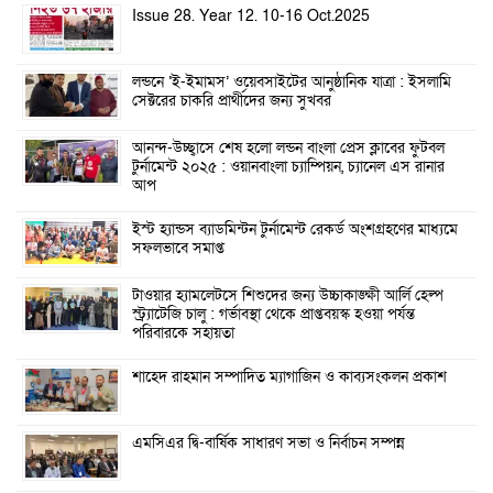
Issue 28. Year 12. 10-16 Oct.2025
লন্ডনে ‘ই-ইমামস’ ওয়েবসাইটের আনুষ্ঠানিক যাত্রা : ইসলামি
সেক্টরের চাকরি প্রার্থীদের জন্য সুখবর
আনন্দ-উচ্ছ্বাসে শেষ হলো লন্ডন বাংলা প্রেস ক্লাবের ফুটবল
টুর্নামেন্ট ২০২৫ : ওয়ানবাংলা চ্যাম্পিয়ন, চ্যানেল এস রানার
আপ
ইস্ট হ্যান্ডস ব্যাডমিন্টন টুর্নামেন্ট রেকর্ড অংশগ্রহণের মাধ্যমে
সফলভাবে সমাপ্ত
টাওয়ার হ্যামলেটসে শিশুদের জন্য উচ্চাকাঙ্ক্ষী আর্লি হেল্প
স্ট্র্যাটেজি চালু : গর্ভাবস্থা থেকে প্রাপ্তবয়স্ক হওয়া পর্যন্ত
পরিবারকে সহায়তা
শাহেদ রাহমান সম্পাদিত ম্যাগাজিন ও কাব্যসংকলন প্রকাশ
এমসিএর দ্বি-বার্ষিক সাধারণ সভা ও নির্বাচন সম্পন্ন