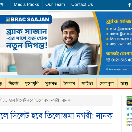
ব্দ
Media Packs
Our Team
Contact Us
ড়ে
সিলেট
মুখোমুখি
মুক্তমত
ইসলাম
সাহিত্য
খেলাধুলা
স্বাস্থ্য
বাচিত হলে সিলেট হবে তিলোত্তমা নগরী: নানক
হলে সিলেট হবে তিলোত্তমা নগরী: নানক