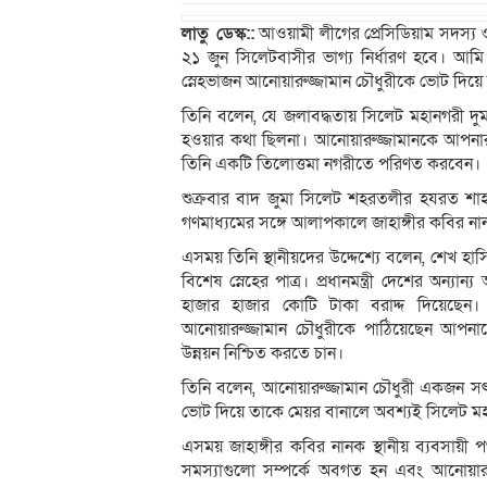
লাতু ডেস্ক::
আওয়ামী লীগের প্রেসিডিয়াম সদস্য ও
২১ জুন সিলেটবাসীর ভাগ্য নির্ধারণ হবে। আমি স
স্নেহভাজন আনোয়ারুজ্জামান চৌধুরীকে ভোট দিয়ে 
তিনি বলেন, যে জলাবদ্ধতায় সিলেট মহানগরী দুমড়ে
হওয়ার কথা ছিলনা। আনোয়ারুজ্জামানকে আপনারা
তিনি একটি তিলোত্তমা নগরীতে পরিণত করবেন।
শুক্রবার বাদ জুমা সিলেট শহরতলীর হযরত শাহ
গণমাধ্যমের সঙ্গে আলাপকালে জাহাঙ্গীর কবির 
এসময় তিনি স্থানীয়দের উদ্দেশ্যে বলেন, শেখ হা
বিশেষ স্নেহের পাত্র। প্রধানমন্ত্রী দেশের অন্
হাজার হাজার কোটি টাকা বরাদ্দ দিয়েছেন। কি
আনোয়ারুজ্জামান চৌধুরীকে পাঠিয়েছেন আপনাদের
উন্নয়ন নিশ্চিত করতে চান।
তিনি বলেন, আনোয়ারুজ্জামান চৌধুরী একজন সৎ য
ভোট দিয়ে তাকে মেয়র বানালে অবশ্যই সিলেট ম
এসময় জাহাঙ্গীর কবির নানক স্থানীয় ব্যবসায়ী পথ
সমস্যাগুলো সম্পর্কে অবগত হন এবং আনোয়ারুজ