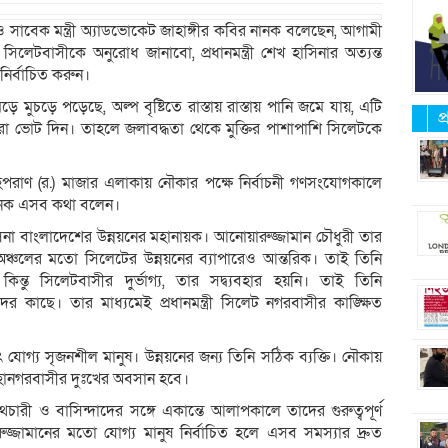
 সাবেক মন্ত্রী অ্যাডভোকেট জাহাঙ্গীর কবির নানক বলেছেন, আগামী
িলেটবাসীকে অনুরোধ জানাবো, প্রধানমন্ত্রী শেখ হাসিনার অত্যন্ত
নির্বাচিত করুন।
 মুচড়ে পড়েছে, অল্প বৃষ্টিতে রাস্তায় রাস্তায় পানি জমে যায়, এটি
প
 ভোট দিন। তাহলে জলাবদ্ধতা থেকে মুক্তির পাশাপাশি সিলেটকে
পরাণ (র.) মাজার এলাকায় নৌকার পক্ষে নির্বাচনী গণসংযোগকালে
নানক এসব কথা বলেন।
সিনা বাংলাদেশের উন্নয়নের মহানায়ক। আনোয়ারুজ্জামান চৌধুরী তার
যান্য অঞ্চলের মতো সিলেটের উন্নয়নের ব্যাপারেও আন্তরিক। তাই তিনি
ন্তু সিলেটবাসীর দুর্ভাগ্য, তার সদ্ব্যবহার হয়নি। তাই তিনি
 কাছে। তার মাধ্যমেই প্রধানমন্ত্রী সিলেট নগরবাসীর কাঙ্ক্ষিত
োগ্য সৃজনশীল মানুষ। উন্নয়নের জন্য তিনি সঠিক ব্যক্তি। নৌকায়
হানগরবাসীর দুঃখের অবসান হবে।
চারী ও বাসিন্দাদের সঙ্গে একান্তে আলাপকালে তাদের গুরুত্বপূর্ণ
্জামানের মতো যোগ্য মানুষ নির্বাচিত হলে এসব সমস্যার দ্রুত