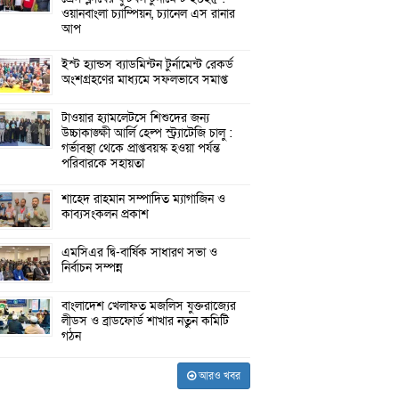
ওয়ানবাংলা চ্যাম্পিয়ন, চ্যানেল এস রানার
আপ
ইস্ট হ্যান্ডস ব্যাডমিন্টন টুর্নামেন্ট রেকর্ড
অংশগ্রহণের মাধ্যমে সফলভাবে সমাপ্ত
টাওয়ার হ্যামলেটসে শিশুদের জন্য
উচ্চাকাঙ্ক্ষী আর্লি হেল্প স্ট্র্যাটেজি চালু :
গর্ভাবস্থা থেকে প্রাপ্তবয়স্ক হওয়া পর্যন্ত
পরিবারকে সহায়তা
শাহেদ রাহমান সম্পাদিত ম্যাগাজিন ও
কাব্যসংকলন প্রকাশ
এমসিএর দ্বি-বার্ষিক সাধারণ সভা ও
নির্বাচন সম্পন্ন
বাংলাদেশ খেলাফত মজলিস যুক্তরাজ্যের
লীডস ও ব্রাডফোর্ড শাখার নতুন কমিটি
গঠন
আরও খবর