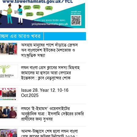
্রচ্ছদ এর আরও খবর
অসহায় মানুষের পাশে দাঁড়াতে ফ্রেন্ডস
অব বাংলাদেশ ইউকের নৈশভোজ ও
সাংস্কৃতিক সন্ধ্যা
লন্ডন বাংলা প্রেস ক্লাবের সদস্য মিছবাহ
জামালের মা হুসনে আরা বেগমের
ইন্তেকাল : ক্লাব নেতৃবৃন্দের শোক
Issue 28. Year 12. 10-16
Oct.2025
লন্ডনে ‘ই-ইমামস’ ওয়েবসাইটের
আনুষ্ঠানিক যাত্রা : ইসলামি সেক্টরের চাকরি
প্রার্থীদের জন্য সুখবর
আনন্দ-উচ্ছ্বাসে শেষ হলো লন্ডন বাংলা
প্রেস ক্লাবের ফুটবল টুর্নামেন্ট ২০২৫ :