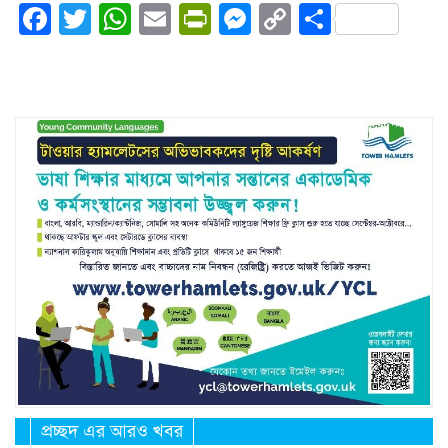
Facebook
Twitter
WhatsApp
Email
PrintFriendly
Messenger
Copy
Share
Link
প্রচ্ছদ এর আরও খবর