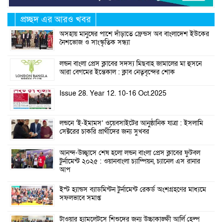
প্রচ্ছদ এর আরও খবর
অসহায় মানুষের পাশে দাঁড়াতে ফ্রেন্ডস অব বাংলাদেশ ইউকের
নৈশভোজ ও সাংস্কৃতিক সন্ধ্যা
লন্ডন বাংলা প্রেস ক্লাবের সদস্য মিছবাহ জামালের মা হুসনে
আরা বেগমের ইন্তেকাল : ক্লাব নেতৃবৃন্দের শোক
Issue 28. Year 12. 10-16 Oct.2025
লন্ডনে ‘ই-ইমামস’ ওয়েবসাইটের আনুষ্ঠানিক যাত্রা : ইসলামি
সেক্টরের চাকরি প্রার্থীদের জন্য সুখবর
আনন্দ-উচ্ছ্বাসে শেষ হলো লন্ডন বাংলা প্রেস ক্লাবের ফুটবল
টুর্নামেন্ট ২০২৫ : ওয়ানবাংলা চ্যাম্পিয়ন, চ্যানেল এস রানার
আপ
ইস্ট হ্যান্ডস ব্যাডমিন্টন টুর্নামেন্ট রেকর্ড অংশগ্রহণের মাধ্যমে
সফলভাবে সমাপ্ত
টাওয়ার হ্যামলেটসে শিশুদের জন্য উচ্চাকাঙ্ক্ষী আর্লি হেল্প