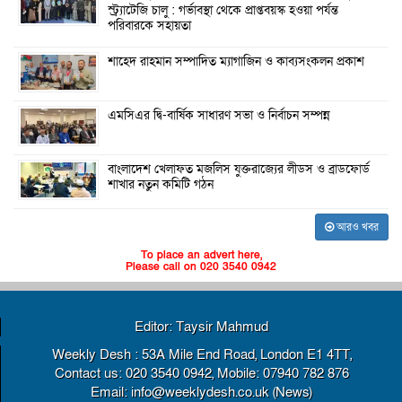
স্ট্র্যাটেজি চালু : গর্ভাবস্থা থেকে প্রাপ্তবয়স্ক হওয়া পর্যন্ত
পরিবারকে সহায়তা
শাহেদ রাহমান সম্পাদিত ম্যাগাজিন ও কাব্যসংকলন প্রকাশ
এমসিএর দ্বি-বার্ষিক সাধারণ সভা ও নির্বাচন সম্পন্ন
বাংলাদেশ খেলাফত মজলিস যুক্তরাজ্যের লীডস ও ব্রাডফোর্ড
শাখার নতুন কমিটি গঠন
আরও খবর
To place an advert here,
Please call on 020 3540 0942
Editor: Taysir Mahmud
Weekly Desh : 53A Mile End Road, London E1 4TT,
Contact us: 020 3540 0942, Mobile: 07940 782 876
Email: info@weeklydesh.co.uk (News)