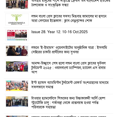
অসহায় মানুষের পাশে দাঁড়াতে ফ্রেন্ডস অব বাংলাদেশ ইউকের
নৈশভোজ ও সাংস্কৃতিক সন্ধ্যা
লন্ডন বাংলা প্রেস ক্লাবের সদস্য মিছবাহ জামালের মা হুসনে
আরা বেগমের ইন্তেকাল : ক্লাব নেতৃবৃন্দের শোক
Issue 28. Year 12. 10-16 Oct.2025
লন্ডনে ‘ই-ইমামস’ ওয়েবসাইটের আনুষ্ঠানিক যাত্রা : ইসলামি
সেক্টরের চাকরি প্রার্থীদের জন্য সুখবর
আনন্দ-উচ্ছ্বাসে শেষ হলো লন্ডন বাংলা প্রেস ক্লাবের ফুটবল
টুর্নামেন্ট ২০২৫ : ওয়ানবাংলা চ্যাম্পিয়ন, চ্যানেল এস রানার
আপ
ইস্ট হ্যান্ডস ব্যাডমিন্টন টুর্নামেন্ট রেকর্ড অংশগ্রহণের মাধ্যমে
সফলভাবে সমাপ্ত
টাওয়ার হ্যামলেটসে শিশুদের জন্য উচ্চাকাঙ্ক্ষী আর্লি হেল্প
স্ট্র্যাটেজি চালু : গর্ভাবস্থা থেকে প্রাপ্তবয়স্ক হওয়া পর্যন্ত
পরিবারকে সহায়তা