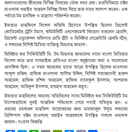
জনসাধারণের জীবনের বিভিন্ন বিষয়ের খোঁজ খবর নেন। মতবিনিময়ে ডক্টর
মাওলানা শুয়াইব আহমদ বিভিন্ন বিষয় নিয়ে তার সাথে আলাপ করেন। এক
পর্যায়ে টম মসজিদ ও মাদ্রাসা পরিদর্শন করেন।
ইফতার মাহফিলে বিশেষ অতিথি হিসেবে উপস্থিত ছিলেন প্রিভেন্ট
কোডিনেটর ট্রেসি টমাস, কমিউনিটি এনগেজমেন্ট কিয়েসা বারনেস হেডলি,
প্রিভেন্ট এডুকেশন অফিসার মেডি স্রীট ও মিনিষ্টার সেক্রেটারি হেনরি স্মীথ,
ও লন্ডনের বিশিষ্ট মিডিয়া বাক্তিত্ব মিছবাহ জামাল।
মিনিষ্টার ফর সিকিউরিটি মি: টম মিছবাহ জামালের সাথে বাংলা মিডিয়ার
বিশেষ করে তার সানরাইজ রেডিওর বাংলা অনুষ্ঠানের কথা ও আলোচনা
প্রাসঙ্গিক ছিল। এ সময় অনেকের মাঝে আরো উপস্থিত ছিলেন মাওলানা
আব্দুল মজিদ, হাফিজ মাওলানা আলিম উদ্দিন, বিশিষ্ট সমাজসেবী হারুন
আহমেদ, হাফিজ রশিদ আহমেদ, হাফিজ সাদেকুল ইসলাম, আশরাফ
আহমেদ, আরিফুল ইসলাম, রায়হান আহমেদ প্রমুখ।
ইফতার মাহফিলের অন্যান্য অতিথিদের সাথে মিনিষ্টার ফর সিকিউরিটি টম
টাগেন্ডহাটকে খুবই আন্তরিক পরিবেশে পেয়ে সবাই অভিভূত হন। এ
ধরনের চমকপ্রদ মাহফিল আয়োজনের জন্য মারকাজুল উলুম লন্ডনের
প্রিন্সিপাল ডক্টর মাওলানা শুয়াইব আহমদকে উপস্থিত সকলে ধন্যবাদ
জানান। সংবাদ বিজ্ঞপ্তি