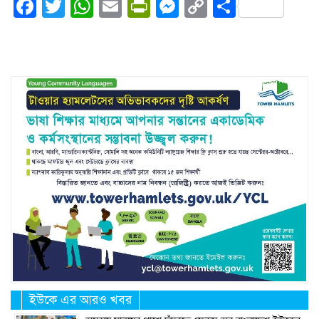
Facebook
Twitter
WhatsApp
Email
PrintFriendly
Messenger
Copy
Share
Link
ইউকে এর আরও খবর