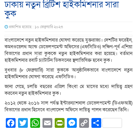
ঢাকায় নতুন ব্রিটিশ হাইক‌মিশনার সারা
কুক
প্রকাশিত হয়েছে : ১০ ফেব্রুয়ারি ২০২৩
বাংলা‌দে‌শে নতুন হাইক‌মিশনার ঘোষণা ক‌রে‌ছে যুক্তরাজ‌্য। দেশটির ফরেইন,
কমনওয়েলথ অ্যান্ড ডেভেলপমেন্ট অফিসের (এফ‌সি‌ডিও) দক্ষিণ-পূর্ব এশিয়া
বিভাগের প্রধান সারা কুককে নতুন হাইক‌মিশনার ক‌রা হয়েছে। বর্তমান
হাইকমিশনার রবার্ট চ্যাটার্টন ডিকসনের স্থলা‌ভি‌ষিক্ত হ‌বেন কুক।
বুধবার (৮ ফেব্রুয়া‌রি) সারা কুক‌কে আনুষ্ঠানিকভা‌বে বাংলা‌দে‌শে নতুন
হাইক‌মিশনার ঘোষণা ক‌রে‌ছে এফ‌সি‌ডিও।
জানা গেছে, চল‌তি বছ‌রের এপ্রিল কিংবা মে মা‌সের ম‌ধ্যে দা‌য়িত্ব গ্রহণ
কর‌বেন নতুন হাইক‌মিশনার কুক।
২০১২ থে‌কে ২০১৬ সাল পর্যন্ত ইন্টারন্যাশনাল ডেভেলপমেন্ট (ডিএফআই)
বিভাগের প্রধান হিসেবে বাংলা‌দেশ অফিসে দায়িত্ব পালন করেছেন তিনি।
Facebook
Twitter
WhatsApp
Email
PrintFriendly
Messenger
Copy
Share
Link