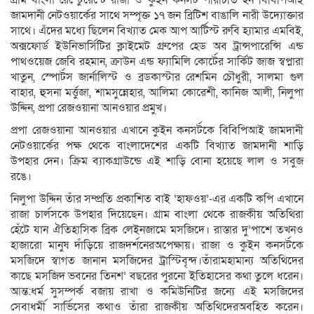
গ্রাম বাংলা রেস্টেুরেন্টে রাজা ও কুইন কনসর্ট পরিচিতি হন বিবিপিআই
জামদানী নেটওয়ার্কের সাথে সম্পৃক্ত ১৭ জন ব্রিটিশ বাঙালি নারী উদ্যোক্তার
সাথে। এঁদের মধ্যে ছিলেন বিখ্যাত মেক আপ আর্টিস্ট রুবি হ্যামার এমবিই,
অক্সফোর্ড ইউনিভার্সিটির ক্লাইমেট গ্রুপের হেড অব ট্রান্সপারেন্সি এন্ড
পাথওয়েজ জেবি রহমান, ক্রাউন এন্ড ফ্যামিলি কোর্টের সার্কিট জাজ স্বপ্নারা
খাতুন, স্পোর্টস জার্নালিস্ট ও ব্রডকাস্টার রেশমিন চৌধুরী, সালমা গুল
বাহার, হুসনা মর্ত্তুজা, শামসুন্নেহার, আলিমা কোরেশী, কানিজ আলী, নিলুপা
উদ্দিন, প্রপা রেজওয়ানা আনওয়ার প্রমুখ।
প্রপা রেজওয়ানা আনওয়ার এখানে কুইন কনসর্টকে বিবিপিআই জামদানী
নেটওয়ার্কের পক্ষ থেকে বাংলাদেশের একটি বিখ্যাত জামদানী শাড়ি
উপহার দেন। ক্রিম ব্যাকগ্রাউন্ডে এই শাড়ি বোনা হয়েছে লাল ও সবুজ
রঙে।
নিলুপা উদ্দিন তাঁর সম্প্রতি প্রকাশিত বাই ‘হাফওয়’-এর একটি কপি এখানে
রাজা চার্লসকে উপহার দিয়েছেন। গ্রাম বাংলা থেকে রাজকীয় অতিথিরা
হেঁটে যান ঐতিহাসিক ব্রিক লেইনজামে মসজিদে। রাস্তার দু’পাশে তখনও
হাজারো মানুষ দাঁড়িয়ে রাজদর্শনেরঅপেক্ষায়। রাজা ও কুইন কনসর্টকে
মসজিদে স্বাগত জানান মসজিদের ট্রাস্টিবৃন্দ।তাঁরামহামান্য অতিথিদের
কাছে মসজিদ ভবনের তিনশ’ বছরের পুরনো ইতিহাসের কথা তুলে ধরেন।
আন্ত:ধর্ম সুসম্পর্ক বজায় রাখা ও কমিউনিটির জন্যে এই মসজিদের
সেবাধর্মী সার্ভিসের কথাও তাঁরা রাজকীয় অতিথিদেরঅবহিত করেন।