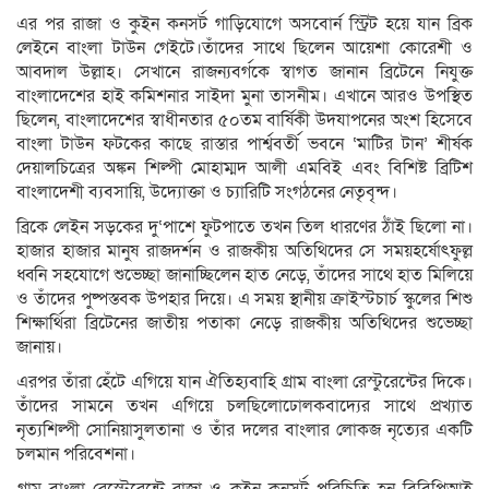
এর পর রাজা ও কুইন কনসর্ট গাড়িযোগে অসবোর্ন স্ট্রিট হয়ে যান ব্রিক
লেইনে বাংলা টাউন গেইটে।তাঁদের সাথে ছিলেন আয়েশা কোরেশী ও
আবদাল উল্লাহ। সেখানে রাজন্যবর্গকে স্বাগত জানান ব্রিটেনে নিযুক্ত
বাংলাদেশের হাই কমিশনার সাইদা মুনা তাসনীম। এখানে আরও উপস্থিত
ছিলেন, বাংলাদেশের স্বাধীনতার ৫০তম বার্ষিকী উদযাপনের অংশ হিসেবে
বাংলা টাউন ফটকের কাছে রাস্তার পার্শ্ববর্তী ভবনে ‘মাটির টান’ শীর্ষক
দেয়ালচিত্রের অঙ্কন শিল্পী মোহাম্মদ আলী এমবিই এবং বিশিষ্ট ব্রিটিশ
বাংলাদেশী ব্যবসায়ি, উদ্যোক্তা ও চ্যারিটি সংগঠনের নেতৃবৃন্দ।
ব্রিকে লেইন সড়কের দু‘পাশে ফুটপাতে তখন তিল ধারণের ঠাঁই ছিলো না।
হাজার হাজার মানুষ রাজদর্শন ও রাজকীয় অতিথিদের সে সময়হর্ষোৎফুল্ল
ধ্বনি সহযোগে শুভেচ্ছা জানাচ্ছিলেন হাত নেড়ে, তাঁদের সাথে হাত মিলিয়ে
ও তাঁদের পুষ্পস্তবক উপহার দিয়ে। এ সময় স্থানীয় ক্রাইস্টচার্চ স্কুলের শিশু
শিক্ষার্থিরা ব্রিটেনের জাতীয় পতাকা নেড়ে রাজকীয় অতিথিদের শুভেচ্ছা
জানায়।
এরপর তাঁরা হেঁটে এগিয়ে যান ঐতিহ্যবাহি গ্রাম বাংলা রেস্টুরেন্টের দিকে।
তাঁদের সামনে তখন এগিয়ে চলছিলোঢোলকবাদ্যের সাথে প্রখ্যাত
নৃত্যশিল্পী সোনিয়াসুলতানা ও তাঁর দলের বাংলার লোকজ নৃত্যের একটি
চলমান পরিবেশনা।