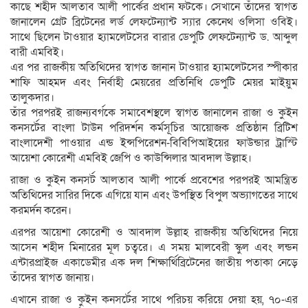
কাছে শহীদ আলতাব আলী পার্কের প্রধান ফটকে। সেখানে তাঁদের স্বাগত
জানালেন গ্রেট ব্রিটেনের লর্ড লেফটেন্যান্ট স্যার কেনেথ ওলিসা ওবিই।
সাথে ছিলেন টাওয়ার হ্যামলেটসের বারার ডেপুটি লেফটেন্যান্ট ড. আব্দুল
বারী এমবিই।
এর পর রাজকীয় অতিথিদের স্বাগত জানান টাওয়ার হ্যামলেটসের স্পীকার
শাফি আহমদ এবং নির্বাহী মেয়রের প্রতিনিধি ডেপুটি মেয়র মাইয়ুম
তালুকদার।
তাঁর পরপরই রাজন্যবর্গকে সমাবেশস্থলে স্বাগত জানালেন রাজা ও কুইন
কনসর্টের বাংলা টাউন পরিদর্শন কর্মসূচির আয়োজক প্রতিষ্ঠান ব্রিটিশ
বাংলাদেশী পাওয়ার এন্ড ইন্সপিরেশন-বিবিপিআইয়ের ফাউন্ডার ট্রাস্টি
আয়েশা কোরেশী এমবিই জেপি ও কাউন্সিলার আবদাল উল্লাহ।
রাজা ও কুইন কনসর্ট আলতাব আলী পার্কে প্রবেশের পরপরই আমন্ত্রিত
অতিথিদের সারির দিকে এগিয়ে যান এবং উপস্থিত বিপুল অভ্যাগতের সাথে
করমর্দন করেন।
এরপর আয়েশা কোরেশী ও আবদাল উল্লাহ রাজকীয় অতিথিদের নিয়ে
আসেন শহীদ মিনারের মূল চত্বরে। এ সময় মালবেরী স্কুল এবং লন্ডন
এন্টারপ্রাইজ একাডেমীর এক দল শিক্ষার্থিব্রিটেনের জাতীয় পতাকা নেড়ে
তাঁদের স্বাগত জানায়।
এখানে রাজা ও কুইন কনসর্টের সাথে পরিচয় করিয়ে দেয়া হয়, ৭০-এর