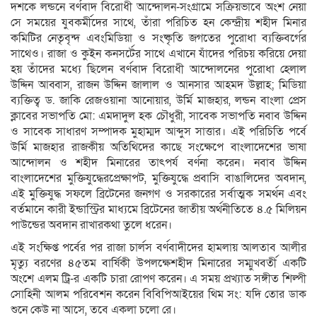
দশকে লন্ডনে বর্ণবাদ বিরোধী আন্দোলন-সংগ্রামে সক্রিয়ভাবে অংশ নেয়া
সে সময়ের যুবকর্মীদের সাথে, তাঁরা পরিচিত হন কেন্দ্রীয় শহীদ মিনার
কমিটির নেতৃবৃন্দ এবংমিডিয়া ও সংষ্কৃতি জগতের পুরোধা ব্যক্তিবর্গের
সাথেও। রাজা ও কুইন কনসর্টের সাথে এখানে যাঁদের পরিচয় করিয়ে দেয়া
হয় তাঁদের মধ্যে ছিলেন বর্ণবাদ বিরোধী আন্দোলনের পুরোধা হেলাল
উদ্দিন আব্বাস, রাজন উদ্দিন জালাল ও আনসার আহমদ উল্লাহ; মিডিয়া
ব্যক্তিত্ব ড. জাকি রেজওয়ানা আনোয়ার, উর্মি মাজহার, লন্ডন বাংলা প্রেস
ক্লাবের সভাপতি মো: এমদাদুল হক চৌধুরী, সাবেক সভাপতি নবাব উদ্দিন
ও সাবেক সাধারণ সম্পাদক মুহাম্মদ আব্দুস সাত্তার। এই পরিচিতি পর্বে
উর্মি মাজহার রাজকীয় অতিথিদের কাছে সংক্ষেপে বাংলাদেশের ভাষা
আন্দোলন ও শহীদ মিনারের তাৎপর্য বর্ণনা করেন। নবাব উদ্দিন
বাংলাদেশের মুক্তিযুদ্ধেরপ্রেক্ষাপট, মুক্তিযুদ্ধে প্রবাসি বাঙালিদের অবদান,
এই মুক্তিযুদ্ধ সফলে ব্রিটেনের জনগণ ও সরকারের সর্বাত্মক সমর্থন এবং
বর্তমানে কারী ইন্ডাস্ট্রির মাধ্যমে ব্রিটেনের জাতীয় অর্থনীতিতে ৪.৫ মিলিয়ন
পাউন্ডের অবদান রাখারকথা তুলে ধরেন।
এই সংক্ষিপ্ত পর্বের পর রাজা চার্লস বর্ণবাদীদের হামলায় আলতাব আলীর
মৃত্যু বরণের ৪৫তম বার্ষিকী উপলক্ষেশহীদ মিনারের সম্মুখবর্তী একটি
অংশে এলম ট্রি-র একটি চারা রোপণ করেন। এ সময় প্রখ্যাত সঙ্গীত শিল্পী
সোহিনী আলম পরিবেশন করেন বিবিপিআইয়ের থিম সং: যদি তোর ডাক
শুনে কেউ না আসে, তবে একলা চলো রে।