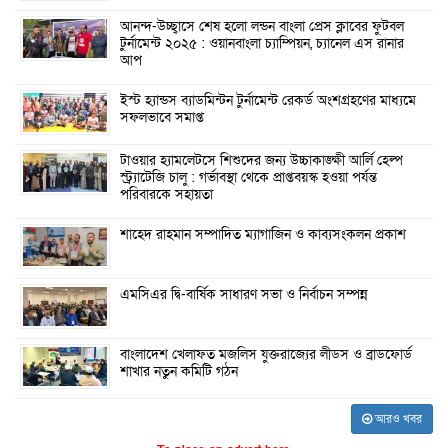
আনন্দ-উচ্ছ্বাসে শেষ হলো লন্ডন বাংলা প্রেস ক্লাবের ফুটবল
টুর্নামেন্ট ২০২৫ : ওয়ানবাংলা চ্যাম্পিয়ন, চ্যানেল এস রানার
আপ
ইস্ট হ্যান্ডস ব্যাডমিন্টন টুর্নামেন্ট রেকর্ড অংশগ্রহণের মাধ্যমে
সফলভাবে সমাপ্ত
টাওয়ার হ্যামলেটসে শিশুদের জন্য উচ্চাকাঙ্ক্ষী আর্লি হেল্প
স্ট্র্যাটেজি চালু : গর্ভাবস্থা থেকে প্রাপ্তবয়স্ক হওয়া পর্যন্ত
পরিবারকে সহায়তা
শাহেদ রাহমান সম্পাদিত ম্যাগাজিন ও কাব্যসংকলন প্রকাশ
এমসিএর দ্বি-বার্ষিক সাধারণ সভা ও নির্বাচন সম্পন্ন
বাংলাদেশ খেলাফত মজলিস যুক্তরাজ্যের লীডস ও ব্রাডফোর্ড
শাখার নতুন কমিটি গঠন
আরও খবর