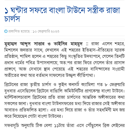
১ ঘন্টার সফরে বাংলা টাউনে সস্ত্রীক রাজা
চার্লস
প্রকাশিত হয়েছে : ১০ ফেব্রুয়ারি ২০২৩
মুহাম্মদ আব্দুস সাত্তার ও তাইসির মাহমুদ ::
রাজা এলেন শহরে,
মিশলেন জনতার সাথে, দেখলেন এই শহরের ইতিহাস-ঐতিহ্যের স্মারক
প্রতিষ্ঠান, শামিল হলেন এ শহরের কিছু সংস্কৃতির উদযাপনে, গেলেন তিনটি
প্রধান ধর্মের পবিত্র উপাসনালয়ে; অত:পর রাজা ফিরে গেলেন তাঁর প্রাসাদ
প্রাঙ্গণে, আজ সেখানে স্থান পেয়েছে এই শহরের বাসিন্দাদের সংগ্রামী
অতীতের কথা আর বর্তমান সাফল্যের উজ্জ্বল কীর্তিগাথা।
ব্রিটেনের রাজা তৃতীয় চার্লস ও কুইন কনসর্ট ক্যামিলা গত ৮ ফেব্রুয়ারি
বুধবার এসেছিলেন ব্রিটেনে বাঙিালি কমিউনিটির প্রাণকেন্দ্র বাংলা টাউনে।
মাল্টিকালচারাল ব্রিটেনের প্রতি রাজা চার্লসের আন্তরিক অঙ্গীকারের কথা
সকলের জানা। বুধবার বাংলা টাউনসফরের মধ্য দিয়ে রাজার সেই অঙ্গীকার
আবারও প্রতিফলিত হলো। এর মধ্য দিয়ে রাজা ও তাঁর সহধর্মিণী মন জয়
করে নিয়েছেন গোটা বাংলা টাউনের।
সফরসূচি অনুযায়ি ঠিক বেলা ১১টায় তাঁরা এসে পৌঁছুলেন ব্রিক লেইনের