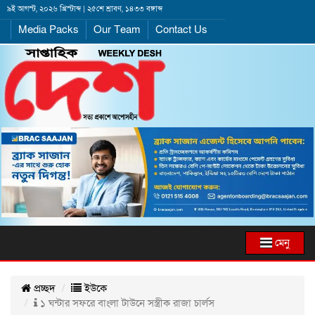
৯ই আগস্ট, ২০২৬ খ্রিস্টাব্দ | ২৫শে শ্রাবণ, ১৪৩৩ বঙ্গাব্দ
Media Packs
Our Team
Contact Us
মেনু
প্রচ্ছদ
ইউকে
১ ঘন্টার সফরে বাংলা টাউনে সস্ত্রীক রাজা চার্লস