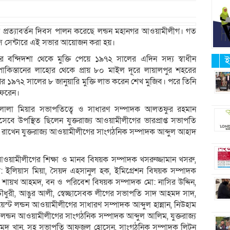
দেশ প্রত্যাবর্তন দিবস পালন করেছে লন্ডন মহানগর আওয়ামীলীগ। গত
জনেস সেন্টারে এই সভার আয়োজন করা হয়।
ানের বন্দিদশা থেকে মুক্তি পেয়ে ১৯৭২ সালের এদিন সদ্য স্বাধীন
ই
 পাকিস্তানের লাহোর থেকে প্রায় ৮০ মাইল দূরে লায়ালপুর শহরের
র ১৯৭২ সালের ৮ জানুয়ারি মুক্তি লাভ করেন শেখ মুজিব। পরে তিনি
ফেরেন।
 লালা মিয়ার সভাপতিত্বে ও সাধারণ সম্পাদক আলতফুর রহমান
েবে উপস্থিত ছিলেন যুক্তরাজ্য আওয়ামীলীগের ভারপ্রাপ্ত সভাপতি
্য রাখেন যুক্তরাজ্য আওয়ামীলীগের সাংগঠনিক সম্পাদক আব্দুল আহাদ
য আওয়ামীলীগের শিক্ষা ও মানব বিষয়ক সম্পাদক খসরুজ্জামান খসরু,
 ইলিয়াস মিয়া, সৈয়দ এহসানুল হক, ইমিগ্রেশন বিষয়ক সম্পাদক
 শায়খ আহমদ, বন ও পরিবেশ বিষয়ক সম্পাদক মো: নাসির উদ্দিন,
ৌধুরী, আঙুর আলী, স্বেচ্ছাসেবক লীগের সভাপতি সাদ আহমদ সাদ,
স্ট লন্ডন আওয়ামীলীগের সাধারণ সম্পাদক আব্দুল হান্নান, নিউহাম
ট লন্ডন আওয়ামীলীগের সাংগঠনিক সম্পাদক আব্দুল আলিম, যুক্তরাজ্য
ল আহমদ খান, সহ সভাপতি আফজল হোসেন, সাংগঠনিক সম্পাদক লিটন