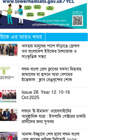
উকে এর আরও খবর
অসহায় মানুষের পাশে দাঁড়াতে ফ্রেন্ডস
অব বাংলাদেশ ইউকের নৈশভোজ ও
সাংস্কৃতিক সন্ধ্যা
লন্ডন বাংলা প্রেস ক্লাবের সদস্য মিছবাহ
জামালের মা হুসনে আরা বেগমের
ইন্তেকাল : ক্লাব নেতৃবৃন্দের শোক
Issue 28. Year 12. 10-16
Oct.2025
লন্ডনে ‘ই-ইমামস’ ওয়েবসাইটের
আনুষ্ঠানিক যাত্রা : ইসলামি সেক্টরের চাকরি
প্রার্থীদের জন্য সুখবর
আনন্দ-উচ্ছ্বাসে শেষ হলো লন্ডন বাংলা
প্রেস ক্লাবের ফুটবল টুর্নামেন্ট ২০২৫ :