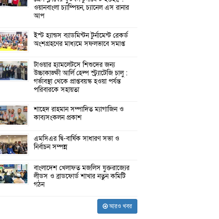
ওয়ানবাংলা চ্যাম্পিয়ন, চ্যানেল এস রানার
আপ
ইস্ট হ্যান্ডস ব্যাডমিন্টন টুর্নামেন্ট রেকর্ড
অংশগ্রহণের মাধ্যমে সফলভাবে সমাপ্ত
টাওয়ার হ্যামলেটসে শিশুদের জন্য
উচ্চাকাঙ্ক্ষী আর্লি হেল্প স্ট্র্যাটেজি চালু :
গর্ভাবস্থা থেকে প্রাপ্তবয়স্ক হওয়া পর্যন্ত
পরিবারকে সহায়তা
শাহেদ রাহমান সম্পাদিত ম্যাগাজিন ও
কাব্যসংকলন প্রকাশ
এমসিএর দ্বি-বার্ষিক সাধারণ সভা ও
নির্বাচন সম্পন্ন
বাংলাদেশ খেলাফত মজলিস যুক্তরাজ্যের
লীডস ও ব্রাডফোর্ড শাখার নতুন কমিটি
গঠন
আরও খবর