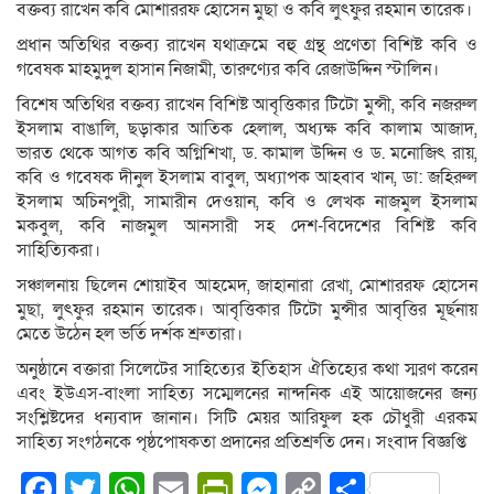
বক্তব্য রাখেন কবি মোশাররফ হোসেন মুছা ও কবি লুৎফুর রহমান তারেক।
প্রধান অতিথির বক্তব্য রাখেন যথাক্রমে বহু গ্রন্থ প্রণেতা বিশিষ্ট কবি ও
গবেষক মাহমুদুল হাসান নিজামী, তারুণ্যের কবি রেজাউদ্দিন স্টালিন।
বিশেষ অতিথির বক্তব্য রাখেন বিশিষ্ট আবৃত্তিকার টিটো মুন্সী, কবি নজরুল
ইসলাম বাঙালি, ছড়াকার আতিক হেলাল, অধ্যক্ষ কবি কালাম আজাদ,
ভারত থেকে আগত কবি অগ্নিশিখা, ড. কামাল উদ্দিন ও ড. মনোজিৎ রায়,
কবি ও গবেষক দীনুল ইসলাম বাবুল, অধ্যাপক আহবাব খান, ডা: জহিরুল
ইসলাম অচিনপুরী, সামারীন দেওয়ান, কবি ও লেখক নাজমুল ইসলাম
মকবুল, কবি নাজমুল আনসারী সহ দেশ-বিদেশের বিশিষ্ট কবি
সাহিত্যিকরা।
সঞ্চালনায় ছিলেন শোয়াইব আহমেদ, জাহানারা রেখা, মোশাররফ হোসেন
মুছা, লুৎফুর রহমান তারেক। আবৃত্তিকার টিটো মুন্সীর আবৃত্তির মূর্ছনায়
মেতে উঠেন হল ভর্তি দর্শক শ্রুতারা।
অনুষ্ঠানে বক্তারা সিলেটের সাহিত্যের ইতিহাস ঐতিহ্যের কথা স্মরণ করেন
এবং ইউএস-বাংলা সাহিত্য সম্মেলনের নান্দনিক এই আয়োজনের জন্য
সংশ্লিষ্টদের ধন্যবাদ জানান। সিটি মেয়র আরিফুল হক চৌধুরী এরকম
সাহিত্য সংগঠনকে পৃষ্ঠপোষকতা প্রদানের প্রতিশ্রুতি দেন। সংবাদ বিজ্ঞপ্তি
Facebook
Twitter
WhatsApp
Email
PrintFriendly
Messenger
Copy
Share