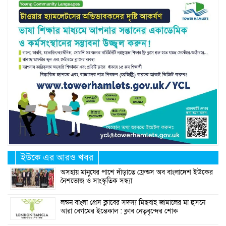
ইউকে এর আরও খবর
অসহায় মানুষের পাশে দাঁড়াতে ফ্রেন্ডস অব বাংলাদেশ ইউকের
নৈশভোজ ও সাংস্কৃতিক সন্ধ্যা
লন্ডন বাংলা প্রেস ক্লাবের সদস্য মিছবাহ জামালের মা হুসনে
আরা বেগমের ইন্তেকাল : ক্লাব নেতৃবৃন্দের শোক