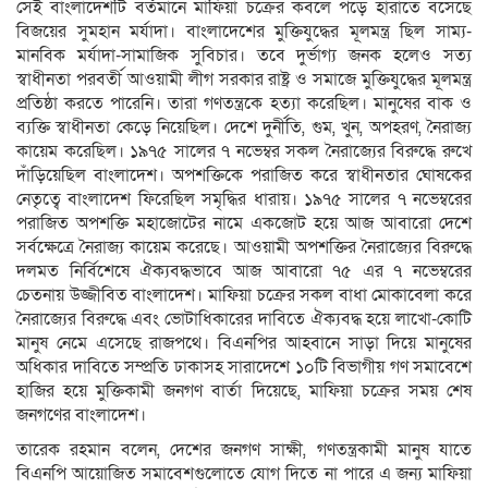
সেই বাংলাদেশটি বর্তমানে মাফিয়া চক্রের কবলে পড়ে হারাতে বসেছে
বিজয়ের সুমহান মর্যাদা। বাংলাদেশের মুক্তিযুদ্ধের মূলমন্ত্র ছিল সাম্য-
মানবিক মর্যাদা-সামাজিক সুবিচার। তবে দুর্ভাগ্য জনক হলেও সত্য
স্বাধীনতা পরবর্তী আওয়ামী লীগ সরকার রাষ্ট্র ও সমাজে মুক্তিযুদ্ধের মূলমন্ত্র
প্রতিষ্ঠা করতে পারেনি। তারা গণতন্ত্রকে হত্যা করেছিল। মানুষের বাক ও
ব্যক্তি স্বাধীনতা কেড়ে নিয়েছিল। দেশে দুর্নীতি, গুম, খুন, অপহরণ, নৈরাজ্য
কায়েম করেছিল। ১৯৭৫ সালের ৭ নভেম্বর সকল নৈরাজ্যের বিরুদ্ধে রুখে
দাঁড়িয়েছিল বাংলাদেশ। অপশক্তিকে পরাজিত করে স্বাধীনতার ঘোষকের
নেতৃত্বে বাংলাদেশ ফিরেছিল সমৃদ্ধির ধারায়। ১৯৭৫ সালের ৭ নভেম্বরের
পরাজিত অপশক্তি মহাজোটের নামে একজোট হয়ে আজ আবারো দেশে
সর্বক্ষেত্রে নৈরাজ্য কায়েম করেছে। আওয়ামী অপশক্তির নৈরাজ্যের বিরুদ্ধে
দলমত নির্বিশেষে ঐক্যবদ্ধভাবে আজ আবারো ৭৫ এর ৭ নভেম্বরের
চেতনায় উজ্জীবিত বাংলাদেশ। মাফিয়া চক্রের সকল বাধা মোকাবেলা করে
নৈরাজ্যের বিরুদ্ধে এবং ভোটাধিকারের দাবিতে ঐক্যবদ্ধ হয়ে লাখো-কোটি
মানুষ নেমে এসেছে রাজপথে। বিএনপির আহবানে সাড়া দিয়ে মানুষের
অধিকার দাবিতে সম্প্রতি ঢাকাসহ সারাদেশে ১০টি বিভাগীয় গণ সমাবেশে
হাজির হয়ে মুক্তিকামী জনগণ বার্তা দিয়েছে, মাফিয়া চক্রের সময় শেষ
জনগণের বাংলাদেশ।
তারেক রহমান বলেন, দেশের জনগণ সাক্ষী, গণতন্ত্রকামী মানুষ যাতে
বিএনপি আয়োজিত সমাবেশগুলোতে যোগ দিতে না পারে এ জন্য মাফিয়া