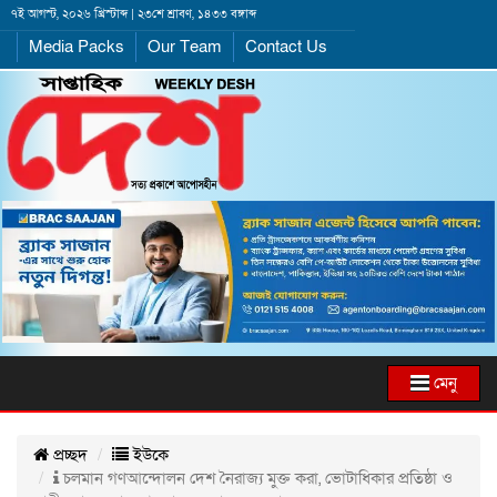
৭ই আগস্ট, ২০২৬ খ্রিস্টাব্দ | ২৩শে শ্রাবণ, ১৪৩৩ বঙ্গাব্দ
Media Packs
Our Team
Contact Us
মেনু
প্রচ্ছদ
ইউকে
চলমান গণআন্দোলন দেশ নৈরাজ্য মুক্ত করা, ভোটাধিকার প্রতিষ্ঠা ও