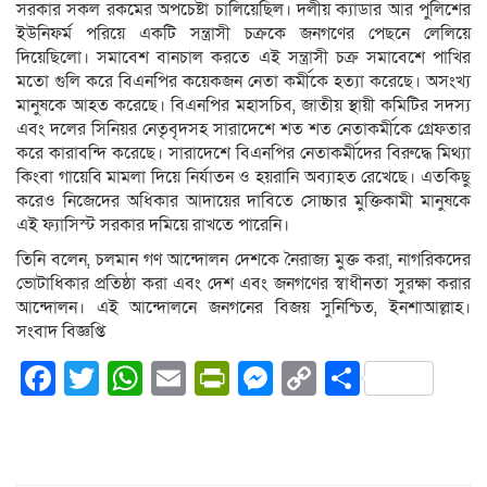
সরকার সকল রকমের অপচেষ্টা চালিয়েছিল। দলীয় ক্যাডার আর পুলিশের
ইউনিফর্ম পরিয়ে একটি সন্ত্রাসী চক্রকে জনগণের পেছনে লেলিয়ে
দিয়েছিলো। সমাবেশ বানচাল করতে এই সন্ত্রাসী চক্র সমাবেশে পাখির
মতো গুলি করে বিএনপির কয়েকজন নেতা কর্মীকে হত্যা করেছে। অসংখ্য
মানুষকে আহত করেছে। বিএনপির মহাসচিব, জাতীয় স্থায়ী কমিটির সদস্য
এবং দলের সিনিয়র নেতৃবৃদসহ সারাদেশে শত শত নেতাকর্মীকে গ্রেফতার
করে কারাবন্দি করেছে। সারাদেশে বিএনপির নেতাকর্মীদের বিরুদ্ধে মিথ্যা
কিংবা গায়েবি মামলা দিয়ে নির্যাতন ও হয়রানি অব্যাহত রেখেছে। এতকিছু
করেও নিজেদের অধিকার আদায়ের দাবিতে সোচ্চার মুক্তিকামী মানুষকে
এই ফ্যাসিস্ট সরকার দমিয়ে রাখতে পারেনি।
তিনি বলেন, চলমান গণ আন্দোলন দেশকে নৈরাজ্য মুক্ত করা, নাগরিকদের
ভোটাধিকার প্রতিষ্ঠা করা এবং দেশ এবং জনগণের স্বাধীনতা সুরক্ষা করার
আন্দোলন। এই আন্দোলনে জনগনের বিজয় সুনিশ্চিত, ইনশাআল্লাহ।
সংবাদ বিজ্ঞপ্তি
Facebook
Twitter
WhatsApp
Email
PrintFriendly
Messenger
Copy
Share
Link