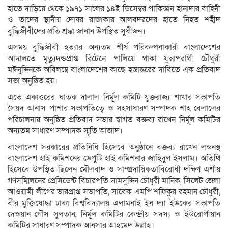
হাতে দাড়িয়ে থেকে ১৯৭১ সালের ১৪ই ডিসেম্বর পাকিস্তান হানাদার বাহিনী
ও তাদের স্থানীয় দোষর রাজাকার আলবদরদের হাতে নিহত শহীদ
বুদ্ধিজীবীদের প্রতি শ্রদ্ধা জানান উপস্থিত সুধীজন।
এসময় বুদ্ধিজীবী হত্যার অন্যতম শীর্ষ পরিকল্পনাকারী বাংলাদেশের
আদালতে মৃত্যুদন্ডপ্রাপ্ত ব্রিটেনে পালিয়ে থাকা যুদ্ধাপরাধী চৌধুরী
মঈনুদ্দিনকে অবিলম্বে বাংলাদেশের কাছে হস্তান্তরের দাবিতে এক প্রতিবাদ
সভা অনুষ্ঠিত হয়।
এতে একাত্তরের ঘাতক দালাল নির্মূল কমিটি যুক্তরাজ্য শাখার সভাপতি
সৈয়দ আনাস পাশার সভাপতিত্বে ও সহসাধারণ সম্পাদক শাহ বেলালের
পরিচালনায় অনুষ্ঠিত প্রতিবাদ সভায় স্বাগত বক্তব্য রাখেন নির্মূল কমিটির
অন্যতম সাধারণ সম্পাদক স্মৃতি আজাদ।
বাংলাদেশ সরকারের প্রতিনিধি হিসেবে অনুষ্ঠানে বক্তব্য রাখেন লন্ডনস্থ
বাংলাদেশ হাই কমিশনের ডেপুটি হাই কমিশনার জাহিদুল ইসলাম। অতিথি
হিসেবে উপস্থিত ছিলেন মৌলবাদ ও সাম্প্রদায়িকতাবিরোধী দক্ষিণ এশীয়
গণসম্মিলনের প্রেসিডেন্ট বিচারপতি সামসুদ্দিন চৌধুরী মানিক, সিলেট জেলা
আওয়ামী লীগের ভারপ্রাপ্ত সভাপতি, সাবেক এমপি শফিকুর রহমান চৌধুরী,
বীর মুক্তিযোদ্ধা ঢাকা বিশ্ববিদ্যালয় এলামনাই ইন দ্যা ইউকের সভাপতি
দেওয়ান গৌস সুলতান, নির্মূল কমিটির কেন্দ্রীয় সদস্য ও ইউরোপীয়ান
কমিটির সাধারণ সম্পাদক আনসার আহমেদ উল্লাহ।