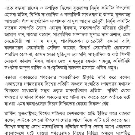
এতে বক্তব্য রাখেন ও উপস্থিত ছিলেন যুক্তরাজ্য নির্মূল কমিটির উপদেষ্টা
হোসনা মতিন, বিশিষ্ট সাংবাদিক ও কলামিস্ট সারওয়ার ই আলম, যুক্তরাজ্য
আওয়ামী লীগ সাংগঠনিক সম্পাদক আব্দুল আহাদ চৌধুরী, নির্মূল কমিটির
সাবেক সভাপতি সৈয়দ এনামুল ইসলাম, সহসভাপতি মতিয়ার চৌধুরী,
জামাল খান, নাজমা রহমান, সাংগঠনিক সম্পাদক সুশান্ত দাশ প্রশান্ত, প্রেস
সেক্রেটারী আ স ম মাসুম, পাবলিকেশন সেক্রেটারী রুমানা রাখি,
কালচারেল সেক্রেটারী সেলিনা আক্তার, রিসার্চ সেক্রেটারী রোকসানা
পারভিন জোসনা, জাসদ নেতা মুজিবুল হক মনি, সাংবাদিক ও কন্ঠ শিল্পী
মোস্তফা কামাল মিলন, জাসদ নেতা মাহমুদুর রহমান শাহনুর, কমিউনিটি
সংগঠক আব্দুল বাসির ও সংস্কৃতিকর্মী নজরুল ইসলাম ওকিব প্রমুখ।
বক্তারা একাত্তরের গণহত্যার আন্তর্জাতিক স্বীকৃতি দাবি করে বলেন,
একাত্তরের গণহত্যাসহ বিশ্বের প্রতিটি অঞ্চলে সংঘঠিত গণহত্যার যথাযথ
বিচারের মাধ্যমেই সম্ভব প্রকৃত মানবাধিকার প্রতিষ্ঠা। পৃথিবী থেকে
গণহত্যা ও মানবাধিকার লঙ্ঘনের মত ঘটনা বন্ধ করতে হলে অতীতে ঘটে
যাওয়া এমন ঘটনাগুলোর বিচার নিশ্চিতের কোনো বিকল্প নেই।
মার্কিন, যুক্তরাষ্ট্রসহ বিশ্বের শক্তিধর দেশগুলোর প্রতি ইঙ্গিত করে বক্তারা
বলেন, কাউকে কোনো উপদেশ দেয়ার আগে নিজে এটি চর্চা করতে হয়।
বিশ্বের অন্যান্য দেশে মানবাধিকার প্রতিষ্ঠার তাগিদ দেয়ার আগে একাত্তরে
বাংলাদেশে ঘটে যাওয়া গণহত্যাসহ বিশ্বের বিভিন্ন অঞ্চলে সংগঠিত