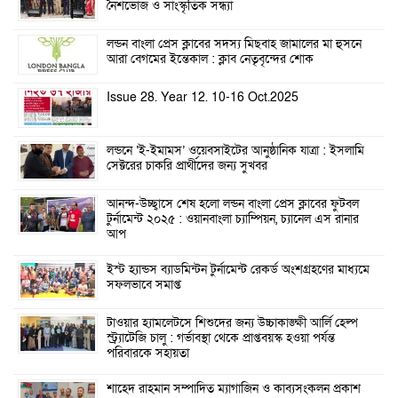
নৈশভোজ ও সাংস্কৃতিক সন্ধ্যা
লন্ডন বাংলা প্রেস ক্লাবের সদস্য মিছবাহ জামালের মা হুসনে
আরা বেগমের ইন্তেকাল : ক্লাব নেতৃবৃন্দের শোক
Issue 28. Year 12. 10-16 Oct.2025
লন্ডনে ‘ই-ইমামস’ ওয়েবসাইটের আনুষ্ঠানিক যাত্রা : ইসলামি
সেক্টরের চাকরি প্রার্থীদের জন্য সুখবর
আনন্দ-উচ্ছ্বাসে শেষ হলো লন্ডন বাংলা প্রেস ক্লাবের ফুটবল
টুর্নামেন্ট ২০২৫ : ওয়ানবাংলা চ্যাম্পিয়ন, চ্যানেল এস রানার
আপ
ইস্ট হ্যান্ডস ব্যাডমিন্টন টুর্নামেন্ট রেকর্ড অংশগ্রহণের মাধ্যমে
সফলভাবে সমাপ্ত
টাওয়ার হ্যামলেটসে শিশুদের জন্য উচ্চাকাঙ্ক্ষী আর্লি হেল্প
স্ট্র্যাটেজি চালু : গর্ভাবস্থা থেকে প্রাপ্তবয়স্ক হওয়া পর্যন্ত
পরিবারকে সহায়তা
শাহেদ রাহমান সম্পাদিত ম্যাগাজিন ও কাব্যসংকলন প্রকাশ