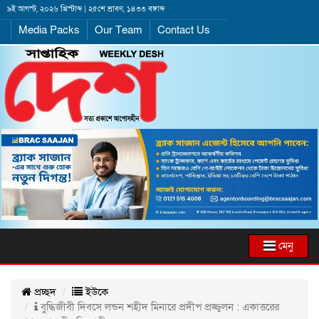
৯ই আগস্ট, ২০২৬ খ্রিস্টাব্দ | ২৫শে শ্রাবণ, ১৪৩৩ বঙ্গাব্দ
Media Packs
Our Team
Contact Us
মেনু
প্রচ্ছদ
ইউকে
বুদ্ধিজীবী দিবসে লন্ডন শহীদ মিনারে প্রদীপ প্রজ্জ্বলন : একাত্তরের