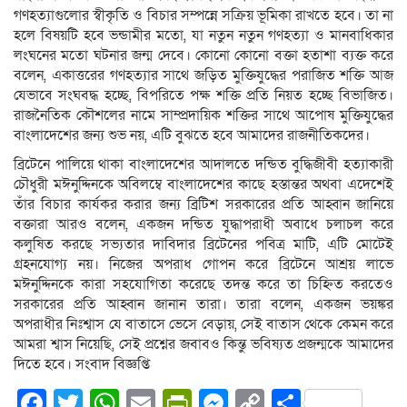
গণহত্যাগুলোর স্বীকৃতি ও বিচার সম্পন্নে সক্রিয় ভূমিকা রাখতে হবে। তা না
হলে বিষয়টি হবে ভন্ডামীর মতো, যা নতুন নতুন গণহত্যা ও মানবাধিকার
লংঘনের মতো ঘটনার জন্ম দেবে। কোনো কোনো বক্তা হতাশা ব্যক্ত করে
বলেন, একাত্তরের গণহত্যার সাথে জড়িত মুক্তিযুদ্ধের পরাজিত শক্তি আজ
যেভাবে সংঘবদ্ধ হচ্ছে, বিপরিতে পক্ষ শক্তি প্রতি নিয়ত হচ্ছে বিভাজিত।
রাজনৈতিক কৌশলের নামে সাম্প্রদায়িক শক্তির সাথে আপোষ মুক্তিযুদ্ধের
বাংলাদেশের জন্য শুভ নয়, এটি বুঝতে হবে আমাদের রাজনীতিকদের।
ব্রিটেনে পালিয়ে থাকা বাংলাদেশের আদালতে দন্ডিত বুদ্ধিজীবী হত্যাকারী
চৌধুরী মঈনুদ্দিনকে অবিলম্বে বাংলাদেশের কাছে হস্তান্তর অথবা এদেশেই
তাঁর বিচার কার্যকর করার জন্য ব্রিটিশ সরকারের প্রতি আহ্বান জানিয়ে
বক্তারা আরও বলেন, একজন দন্ডিত যুদ্ধাপরাধী অবাধে চলাচল করে
কলুষিত করছে সভ্যতার দাবিদার ব্রিটেনের পবিত্র মাটি, এটি মোটেই
গ্রহনযোগ্য নয়। নিজের অপরাধ গোপন করে ব্রিটেনে আশ্রয় লাভে
মঈনুদ্দিনকে কারা সহযোগিতা করেছে তদন্ত করে তা চিহ্নিত করতেও
সরকারের প্রতি আহ্বান জানান তারা। তারা বলেন, একজন ভয়ঙ্কর
অপরাধীর নিঃশ্বাস যে বাতাসে ভেসে বেড়ায়, সেই বাতাস থেকে কেমন করে
আমরা শ্বাস নিয়েছি, সেই প্রশ্নের জবাবও কিন্তু ভবিষ্যত প্রজন্মকে আমাদের
দিতে হবে। সংবাদ বিজ্ঞপ্তি
Facebook
Twitter
WhatsApp
Email
PrintFriendly
Messenger
Copy
Share