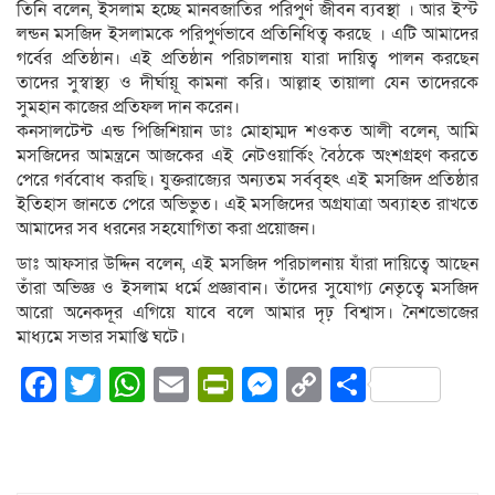
তিনি বলেন, ইসলাম হচ্ছে মানবজাতির পরিপুর্ণ জীবন ব্যবস্থা । আর ইস্ট
লন্ডন মসজিদ ইসলামকে পরিপুর্ণভাবে প্রতিনিধিত্ব করছে । এটি আমাদের
গর্বের প্রতিষ্ঠান। এই প্রতিষ্ঠান পরিচালনায় যারা দায়িত্ব পালন করছেন
তাদের সুস্বাস্থ্য ও দীর্ঘায়ূ কামনা করি। আল্লাহ তায়ালা যেন তাদেরকে
সুমহান কাজের প্রতিফল দান করেন।
কনসালটেন্ট এন্ড পিজিশিয়ান ডাঃ মোহাম্মদ শওকত আলী বলেন, আমি
মসজিদের আমন্ত্রনে আজকের এই নেটওয়ার্কিং বৈঠকে অংশগ্রহণ করতে
পেরে গর্ববোধ করছি। যুক্তরাজ্যের অন্যতম সর্ববৃহৎ এই মসজিদ প্রতিষ্ঠার
ইতিহাস জানতে পেরে অভিভুত। এই মসজিদের অগ্রযাত্রা অব্যাহত রাখতে
আমাদের সব ধরনের সহযোগিতা করা প্রয়োজন।
ডাঃ আফসার উদ্দিন বলেন, এই মসজিদ পরিচালনায় যাঁরা দায়িত্বে আছেন
তাঁরা অভিজ্ঞ ও ইসলাম ধর্মে প্রজ্ঞাবান। তাঁদের সুযোগ্য নেতৃত্বে মসজিদ
আরো অনেকদূর এগিয়ে যাবে বলে আমার দৃঢ় বিশ্বাস। নৈশভোজের
মাধ্যমে সভার সমাপ্তি ঘটে।
Facebook
Twitter
WhatsApp
Email
PrintFriendly
Messenger
Copy
Share
Link