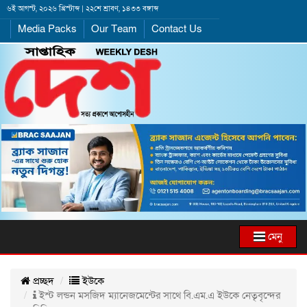
৬ই আগস্ট, ২০২৬ খ্রিস্টাব্দ | ২২শে শ্রাবণ, ১৪৩৩ বঙ্গাব্দ
Media Packs
Our Team
Contact Us
মেনু
প্রচ্ছদ
ইউকে
ইস্ট লন্ডন মসজিদ ম্যানেজমেন্টের সাথে বি.এম.এ ইউকে নেতৃবৃন্দের