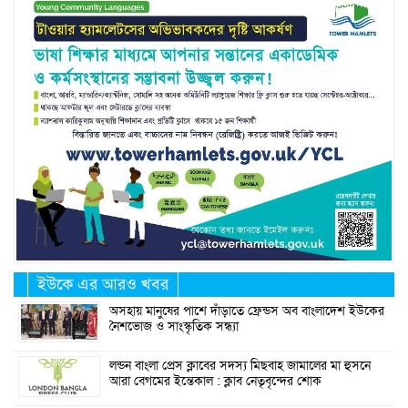
ইউকে এর আরও খবর
অসহায় মানুষের পাশে দাঁড়াতে ফ্রেন্ডস অব বাংলাদেশ ইউকের
নৈশভোজ ও সাংস্কৃতিক সন্ধ্যা
লন্ডন বাংলা প্রেস ক্লাবের সদস্য মিছবাহ জামালের মা হুসনে
আরা বেগমের ইন্তেকাল : ক্লাব নেতৃবৃন্দের শোক