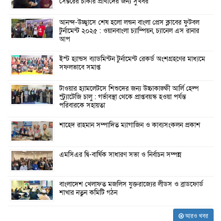
সেক্টরের চাকরি প্রার্থীদের জন্য সুখবর
আনন্দ-উচ্ছ্বাসে শেষ হলো লন্ডন বাংলা প্রেস ক্লাবের ফুটবল
টুর্নামেন্ট ২০২৫ : ওয়ানবাংলা চ্যাম্পিয়ন, চ্যানেল এস রানার
আপ
ইস্ট হ্যান্ডস ব্যাডমিন্টন টুর্নামেন্ট রেকর্ড অংশগ্রহণের মাধ্যমে
সফলভাবে সমাপ্ত
টাওয়ার হ্যামলেটসে শিশুদের জন্য উচ্চাকাঙ্ক্ষী আর্লি হেল্প
স্ট্র্যাটেজি চালু : গর্ভাবস্থা থেকে প্রাপ্তবয়স্ক হওয়া পর্যন্ত
পরিবারকে সহায়তা
শাহেদ রাহমান সম্পাদিত ম্যাগাজিন ও কাব্যসংকলন প্রকাশ
এমসিএর দ্বি-বার্ষিক সাধারণ সভা ও নির্বাচন সম্পন্ন
বাংলাদেশ খেলাফত মজলিস যুক্তরাজ্যের লীডস ও ব্রাডফোর্ড
শাখার নতুন কমিটি গঠন
আরও খবর