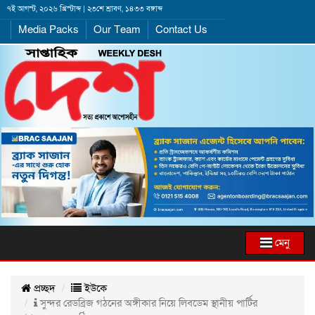
৭ই আগস্ট, ২০২৬ খ্রিস্টাব্দ | ২৩শে শ্রাবণ, ১৪৩৩ বঙ্গাব্দ
Media Packs
Our Team
Contact Us
মেনু
প্রচ্ছদ
ইউকে
সুন্দর রেডব্রিজ গঠনের অঙ্গীকার নিয়ে লিবডেম স্থানীয় পার্টির