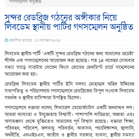
গণসম্মেলন অনুষ্ঠিত
সুন্দর রেডব্রিজ গঠনের অঙ্গীকার নিয়ে
লিবডেম স্থানীয় পার্টির গণসম্মেলন অনুষ্ঠিত
প্রকাশিত হয়েছে : ১৭ নভেম্বর ২০২২
লিবডেম স্থানীয় পার্টি ‘একটি সুন্দর রেডব্রিজ গঠনের জন্য আমাদের প্রচেষ্টা’
শীর্ষক এক গণসম্মেলনের আয়োজন করা হয়েছে। গত ১৪ নভেম্বর সোমবার
সন্ধ্যা সাড়ে সাতটায় সেভেন কিংস রোডের মেথডিস্ট চার্চে সম্মেলনের
আয়োজন করা হয়।
রেডব্রিজ লিবডেম স্থানীয় পার্টির ইসি সদস্য মোহাম্মদ অহিদ উদ্দিনের
সভাপতিত্ব ও পরিচালনায় গণসম্মেলনে রেডব্রিজের বিপুল সংখ্যক লিবডেম
সমর্থক ও স্থানীয় বাসিন্দারা উপস্থিত ছিলেন।
গণসম্মেলনে বক্তারা বলেন, লিবারেল ডেমোর্ক্যাটস একটি জনবান্ধব দল।
আমরা ন্যায্যতা ও উন্মুক্ততায় বিশ্বাসী। পাশাপাশি দারিদ্রতা, অজ্ঞতা এবং
অসামঞ্জস্য থেকে মুক্তিতেও আমাদের পূর্ণ বিশ্বাস রয়েছে। বক্তারা শিক্ষা,
পরিবহন, পরিবেশ, জলবায়ু পরিবর্তন, আবাসন, পয়ঃনিষ্কাশন, জ্বালানি,
অর্থনীতি, এনএইচএস, জাতীয় ও স্থানীয় সরকার, ব্যবসা, স্থানীয় সমস্যা