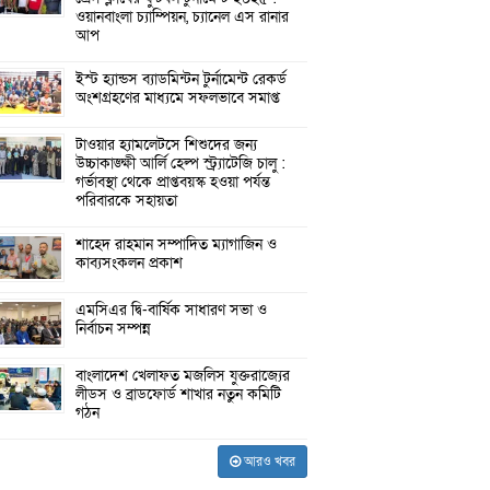
ওয়ানবাংলা চ্যাম্পিয়ন, চ্যানেল এস রানার
আপ
ইস্ট হ্যান্ডস ব্যাডমিন্টন টুর্নামেন্ট রেকর্ড
অংশগ্রহণের মাধ্যমে সফলভাবে সমাপ্ত
টাওয়ার হ্যামলেটসে শিশুদের জন্য
উচ্চাকাঙ্ক্ষী আর্লি হেল্প স্ট্র্যাটেজি চালু :
গর্ভাবস্থা থেকে প্রাপ্তবয়স্ক হওয়া পর্যন্ত
পরিবারকে সহায়তা
শাহেদ রাহমান সম্পাদিত ম্যাগাজিন ও
কাব্যসংকলন প্রকাশ
এমসিএর দ্বি-বার্ষিক সাধারণ সভা ও
নির্বাচন সম্পন্ন
বাংলাদেশ খেলাফত মজলিস যুক্তরাজ্যের
লীডস ও ব্রাডফোর্ড শাখার নতুন কমিটি
গঠন
আরও খবর