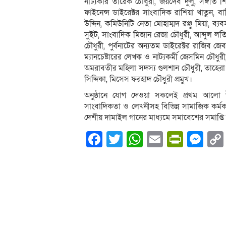
নাট্যকার তারেক চৌধুরী, জয়দেব দুলু, সঙ্গীত 
ফাইনেন্স ডাইরেক্টর সাংবাদিক রাশিয়া খাতুন, বার
উদ্দিন, কমিউনিটি নেতা মোহাম্মদ রঞ্জু মিয়া, ব্
সুইট, সাংবাদিক মিজান রেজা চৌধুরী, আব্দুল লতিফ
চৌধুরী, পুর্বনাটের অন্যতম ডাইরেক্টর রাজিব
ম্যানচেষ্টারের লেখক ও নাট্যকর্মী জেসমিন চৌধুরী
অমরাবতীর মহিলা সদস্য গুলশান চৌধুরী, তাহেরা চ
সিদ্দিকা, মিসেস ফরহাদ চৌধুরী প্রমুখ।
অনুষ্ঠানে যোগ দেওয়া সকলেই প্রথম আলো উত
সাংবাদিকতা ও লেখনীসহ বিভিন্ন সামাজিক কর্মকান্
দেশীয় দামাইল গানের মাধ্যমে সমাবেশের সমাপ্তি
Facebook
Twitter
WhatsApp
Email
PrintF
Me