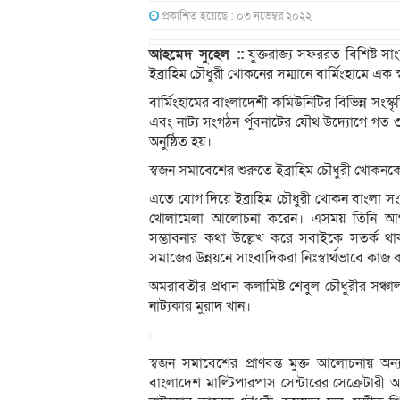
প্রকাশিত হয়েছে : ০৩ নভেম্বর ২০২২
আহমেদ সুহেল ::
যুক্তরাজ্য সফররত বিশিষ্ট স
ইব্রাহিম চৌধুরী খোকনের সম্মানে বার্মিংহামে এক 
বার্মিংহামের বাংলাদেশী কমিউনিটির বিভিন্ন সংস
এবং নাট্য সংগঠন র্পুবনাটের যৌথ উদ্যোগে গত ৩
অনুষ্ঠিত হয়।
স্বজন সমাবেশের শুরুতে ইব্রাহিম চৌধুরী খোক
এতে যোগ দিয়ে ইব্রাহিম চৌধুরী খোকন বাংলা সংবাদ
খোলামেলা আলোচনা করেন। এসময় তিনি আগামী 
সম্ভাবনার কথা উল্লেখ করে সবাইকে সতর্ক 
সমাজের উন্নয়নে সাংবাদিকরা নিঃস্বার্থভাবে কা
অমরাবতীর প্রধান কলামিষ্ট শেবুল চৌধুরীর সঞ্চালন
নাট্যকার মুরাদ খান।
স্বজন সমাবেশের প্রাণবন্ত মুক্ত আলোচনায় অন
বাংলাদেশ মাল্টিপারপাস সেন্টারের সেক্রেটার