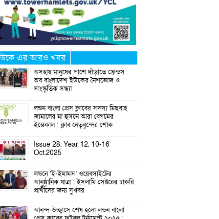
উকে এর আরও খবর
অসহায় মানুষের পাশে দাঁড়াতে ফ্রেন্ডস
অব বাংলাদেশ ইউকের নৈশভোজ ও
সাংস্কৃতিক সন্ধ্যা
লন্ডন বাংলা প্রেস ক্লাবের সদস্য মিছবাহ
জামালের মা হুসনে আরা বেগমের
ইন্তেকাল : ক্লাব নেতৃবৃন্দের শোক
Issue 28. Year 12. 10-16
Oct.2025
লন্ডনে ‘ই-ইমামস’ ওয়েবসাইটের
আনুষ্ঠানিক যাত্রা : ইসলামি সেক্টরের চাকরি
প্রার্থীদের জন্য সুখবর
আনন্দ-উচ্ছ্বাসে শেষ হলো লন্ডন বাংলা
প্রেস ক্লাবের ফুটবল টুর্নামেন্ট ২০২৫ :