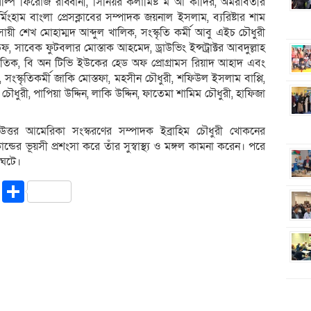
শিল্পি ফিরোজ রাব্বানী, সিনিয়র কলামিষ্ট ম আ কাদির, অমরাবতীর
্মিংহাম বাংলা প্রেসক্লাবের সম্পাদক জয়নাল ইসলাম, ব্যরিষ্টার শাম
যবসায়ী শেখ মোহাম্মদ আব্দুল খালিক, সংস্কৃতি কর্মী আবু এইচ চৌধুরী
, সাবেক ফুটবলার মোস্তাক আহমেদ, ড্রাউভিং ইন্সট্রাক্টর আবদুল্লাহ
 জেবতিক, বি অন টিভি ইউকের হেড অফ প্রোগ্রামস রিয়াদ আহাদ এবং
, সংস্কৃতিকর্মী জাকি মোস্তফা, মহসীন চৌধুরী, শফিউল ইসলাম বাপ্পি,
ৌধুরী, পাপিয়া উদ্দিন, লাকি উদ্দিন, ফাতেমা শামিম চৌধুরী, হাফিজা
্তর আমেরিকা সংস্করণের সম্পাদক ইব্রাহিম চৌধুরী খোকনের
ডের ভূয়সী প্রশংসা করে তাঁর সুস্বাস্থ্য ও মঙ্গল কামনা করেন। পরে
 ঘটে।
riendly
ssenger
Copy
Share
Link