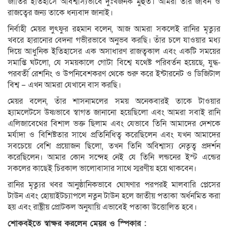
জাতির ইতিহাসে অবিশ্বাস্যভাবে দুঃখজনক মুহুর্ত। আমরা তার জীবন ও
রাজত্বের জন্য তাকে ধন্যবাদ জানাই।
নির্বাহী মেয়র লুৎফুর রহমান বলেন, আজ আমরা সকলেই রানির মৃত্যুর
খবরে হারানোর বেদনা গভীরভাবে অনুভব করছি। তাঁর চলে যাওয়ার মধ্য
দিয়ে আধুনিক ইতিহাসের এক অসাধারণ রাজত্বকাল এবং একটি সময়ের
সমাপ্তি ঘটলো, যে সময়কালে গোটা বিশ্বে যথেষ্ট পরিবর্তন হয়েছে, যুদ্ধ-
পরবর্তী রেশনিং ও উপনিবেশকরণ থেকে শুরু করে ইন্টারনেট ও ডিজিটাল
বিশ্ব – এখন আমরা যেখানে বাস করছি।
মেয়র বলেন, তাঁর শাসনামলের সময় অনেকবারই তাকে টাওয়ার
হ্যামলেটসে উষ্ণভাবে স্বাগত জানানো হয়েছিলো এবং আমরা সবাই রানি
এলিজাবেথের বিশাল ভক্ত ছিলাম এবং যেভাবে তিনি আমাদের দেশকে
মর্যাদা ও বিশিষ্টতার সাথে প্রতিনিধিত্ব করেছিলেন এবং যখন আমাদের
সবচেয়ে বেশি প্রয়োজন ছিলো, তখন তিনি অবিশ্বাস্য নেতৃত্ব প্রদর্শন
করেছিলেন। আমার কোন সন্দেহ নেই যে তিনি লন্ডনের ইস্ট এন্ডের
সকলের কাছেই চিরকাল ভালোবাসার সাথে স্মরণীয় হয়ে থাকবেন।
রানির মৃত্যুর খবর আনুষ্ঠানিকভাবে ঘোষণার পরপরই মালবারি প্লেসের
টাউন এবং হোয়াইটচ্যাপলে নতুন টাউন হলে জাতীয় পতাকা অর্ধনমিত করা
হয় এবং রাষ্ট্রীয় প্রোটকল অনুযায়ি এভাবেই পতাকা উত্তোলিত হবে।
শোকবইতে স্বাক্ষর করলেন মেয়র ও স্পিকার :