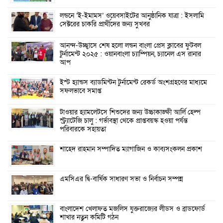
লন্ডনে ‘ই-ইমামস’ ওয়েবসাইটের আনুষ্ঠানিক যাত্রা : ইসলামি
সেক্টরের চাকরি প্রার্থীদের জন্য সুখবর
আনন্দ-উচ্ছ্বাসে শেষ হলো লন্ডন বাংলা প্রেস ক্লাবের ফুটবল
টুর্নামেন্ট ২০২৫ : ওয়ানবাংলা চ্যাম্পিয়ন, চ্যানেল এস রানার
আপ
ইস্ট হ্যান্ডস ব্যাডমিন্টন টুর্নামেন্ট রেকর্ড অংশগ্রহণের মাধ্যমে
সফলভাবে সমাপ্ত
টাওয়ার হ্যামলেটসে শিশুদের জন্য উচ্চাকাঙ্ক্ষী আর্লি হেল্প
স্ট্র্যাটেজি চালু : গর্ভাবস্থা থেকে প্রাপ্তবয়স্ক হওয়া পর্যন্ত
পরিবারকে সহায়তা
শাহেদ রাহমান সম্পাদিত ম্যাগাজিন ও কাব্যসংকলন প্রকাশ
এমসিএর দ্বি-বার্ষিক সাধারণ সভা ও নির্বাচন সম্পন্ন
বাংলাদেশ খেলাফত মজলিস যুক্তরাজ্যের লীডস ও ব্রাডফোর্ড
শাখার নতুন কমিটি গঠন