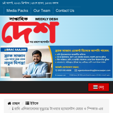
৯ই আগস্ট, ২০২৬ খ্রিস্টাব্দ | ২৫শে শ্রাবণ, ১৪৩৩ বঙ্গাব্দ
Media Packs
Our Team
Contact Us
মেনু
প্রচ্ছদ
ইউকে
রানি এলিজাবেথের মৃত্যুতে টাওয়ার হ্যামলেটস মেয়র ও স্পিকার-এর