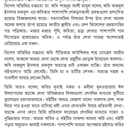
বিশেষ অতিথির বক্তব্যে ডা: কবি শাহনুর আলী মামুন বলেন, কবি নাজমুল
ইসলাম মকবুল এর কবিতার পাশাপাশি শেকড়সন্ধানী প্রবন্ধগুলো প্রশংসিত
হয়েছে বিজ্ঞজনদের কাছে। সমসাময়িক বিষয়ের উপর তাঁর লেখা অনেক
অনেক কলাম ছাঁপা হয়েছে জাতীয় স্থানীয় এবং দেশ বিদেশের প্রথমসারির
পত্র পত্রিকায়। মজার মজার পূঁথি, কবিতা, ছড়া লেখার পাশাপাশি গান
লিখেছেন হাজারেরও অধিক। এ পর্যন্ত তাঁর লেখা গানের অ্যালবামই
বেরিয়েছে এক ডজন।
বিশেষ অতিথির বক্তব্যে কবি গীতিকার কাউন্সিলর শাহ সোহেল আমীন
বলেন, আজকে আমরা দেখা থেকে লেখা গ্রন্থটির মোড়ক উন্মোচন করলাম।
কবি নাজমুল ইসলাম মকবুল অত্যান্ত গুণী একজন ব্যক্তি। তাঁর অন্যান্য
বইগুলোও আমি দেখেছি। তিনি মা ও মাটির লেখক। অত্যন্ত সহজ ও
সাবলীল ভাষায় লেখেন তিনি।
তিনি আরও বলেন, কবির দুবাই সফর ও মদীনা মুনওয়্যারায় ঈদ
উদযাপনের স্বচক্ষে দেখা অভিজ্ঞতার বিষয়গুলো লেখনির মাধ্যমে ফুটিয়ে
তুলেছেন চমৎকারভাবে। বইটির অন্যত্র ভেজাল খাদ্যে সয়লাভ দেশ, লাফ
দিয়ে পার হওয়া যাবে বাসিয়া নদী এসব লেখাগুলি উনার প্রতিবাদী লেখা।
স্বচক্ষে এসব দেখে তিনি প্রতিবাদ করেছেন লেখনির মাধ্যমে সাহস ও
বুদ্ধিমত্তার সাথে। আমরা কবির এ বইটির সাফল্য কামনা করি এবং বইটি
পড়ার অনুরোধ জানাই সকলকে। পাশাপাশি আমরা অপেক্ষায় রইলাম কবির