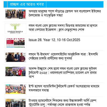
প্রচ্ছদ এর আরও খবর
অসহায় মানুষের পাশে দাঁড়াতে ফ্রেন্ডস অব বাংলাদেশ ইউকের
নৈশভোজ ও সাংস্কৃতিক সন্ধ্যা
লন্ডন বাংলা প্রেস ক্লাবের সদস্য মিছবাহ জামালের মা হুসনে
আরা বেগমের ইন্তেকাল : ক্লাব নেতৃবৃন্দের শোক
Issue 28. Year 12. 10-16 Oct.2025
লন্ডনে ‘ই-ইমামস’ ওয়েবসাইটের আনুষ্ঠানিক যাত্রা : ইসলামি
সেক্টরের চাকরি প্রার্থীদের জন্য সুখবর
আনন্দ-উচ্ছ্বাসে শেষ হলো লন্ডন বাংলা প্রেস ক্লাবের ফুটবল
টুর্নামেন্ট ২০২৫ : ওয়ানবাংলা চ্যাম্পিয়ন, চ্যানেল এস রানার
আপ
ইস্ট হ্যান্ডস ব্যাডমিন্টন টুর্নামেন্ট রেকর্ড অংশগ্রহণের মাধ্যমে
সফলভাবে সমাপ্ত
টাওয়ার হ্যামলেটসে শিশুদের জন্য উচ্চাকাঙ্ক্ষী আর্লি হেল্প
স্ট্র্যাটেজি চালু : গর্ভাবস্থা থেকে প্রাপ্তবয়স্ক হওয়া পর্যন্ত