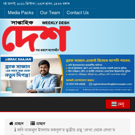
৭ই আগস্ট, ২০২৬ খ্রিস্টাব্দ | ২৩শে শ্রাবণ, ১৪৩৩ বঙ্গাব্দ
Media Packs
Our Team
Contact Us
মেনু
প্রচ্ছদ
প্রচ্ছদ
কবি নাজমুল ইসলাম মকবুল’র তৃতীয় গ্রন্থ ‘দেখা থেকে লেখা’র