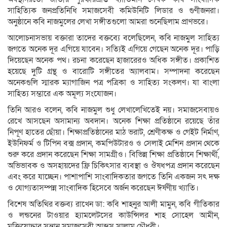
সাহিত্যিক জনপ্রতিনিধি সমাজসেবী কমিউনিটি লিডার ও গুণীজনরা।
অনুষ্ঠানে কবি নাজমুলের লেখা সঙ্গীতগুলো আমরা শুনেছিলাম প্রাণভরে।
আলোচনাসভায় বক্তারা তাদের বক্তব্যে বলেছিলেন, কবি নাজমুল সাহিত্য
জগতে অনেক দূর এগিয়ে যাবেন। সত্যিই এগিয়ে গেছেন অনেক দূর। পাড়ি
দিয়েছেন অনেক পথ। রচনা করেছেন হাজারেরও অধিক সঙ্গীত। প্রকাশিত
হয়েছে দুটি গ্রন্থ ও বারোটি সঙ্গীতের অ্যালবাম। সম্পাদনা করেছেন
অনেকগুলি স্মারক ম্যাগাজিন পত্র পত্রিকা ও সাহিত্য সংকলণ। যা বাংলা
সাহিত্য সম্ভারে এক অমূল্য সংযোজন।
তিনি আরও বলেন, কবি নাজমুল শুধু লেখালেখিতেই নয়। সমাজসেবায়ও
রেখে আসছেন অসামান্য অবদান। অনেক শিক্ষা প্রতিষ্ঠানে রয়েছে তাঁর
নিপূণ হাতের ছোঁয়া। শিক্ষাপ্রতিষ্ঠানের মাঠ ভরাট, শ্রেণীকক্ষ ও গেইট নির্মাণ,
ইউনিফর্ম ও টিপিন বক্স প্রদান, কমপিউটারও ও সেলাই মেশিন প্রদান থেকে
শুরু করে প্রদান করেছেন শিক্ষা সামগ্রীও। বিভিন্ন শিক্ষা প্রতিষ্ঠানে শিক্ষার্থী,
অভিভাবক ও অসহায়দের ফ্রি চিকিৎসার ব্যবস্থা ও ঔষধপত্র প্রদান করেছেন
এবং করে যাচ্ছেন। পাশাপাশি সাংবাদিকতার জগতে তিনি একজন সৎ দক্ষ
ও যোগ্যতাসম্পন্ন সাংবাদিক হিসেবে অর্জন করেছেন ঈর্ষণীয় খ্যাতি।
বিশেষ অতিথির বক্তব্য রাখেন ডা: কবি শাহনুর আলী মামুন, কবি গীতিকার
ও লন্ডনের টাওয়ার হ্যামলেটসের কাউন্সিলর শাহ সোহেল আমীন,
মুক্তিযোদ্ধার সন্তান সমাজসেবী আব্দুস সালাম চৌধুরী।