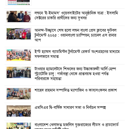
লন্ডনে ‘ই-ইমামস’ ওয়েবসাইটের আনুষ্ঠানিক যাত্রা : ইসলামি
সেক্টরের চাকরি প্রার্থীদের জন্য সুখবর
আনন্দ-উচ্ছ্বাসে শেষ হলো লন্ডন বাংলা প্রেস ক্লাবের ফুটবল
টুর্নামেন্ট ২০২৫ : ওয়ানবাংলা চ্যাম্পিয়ন, চ্যানেল এস রানার
আপ
ইস্ট হ্যান্ডস ব্যাডমিন্টন টুর্নামেন্ট রেকর্ড অংশগ্রহণের মাধ্যমে
সফলভাবে সমাপ্ত
টাওয়ার হ্যামলেটসে শিশুদের জন্য উচ্চাকাঙ্ক্ষী আর্লি হেল্প
স্ট্র্যাটেজি চালু : গর্ভাবস্থা থেকে প্রাপ্তবয়স্ক হওয়া পর্যন্ত
পরিবারকে সহায়তা
শাহেদ রাহমান সম্পাদিত ম্যাগাজিন ও কাব্যসংকলন প্রকাশ
এমসিএর দ্বি-বার্ষিক সাধারণ সভা ও নির্বাচন সম্পন্ন
বাংলাদেশ খেলাফত মজলিস যুক্তরাজ্যের লীডস ও ব্রাডফোর্ড