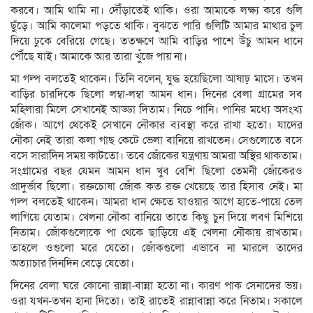
করবে। আমি থামি না। দৌঁড়াতেই থাকি। ওরা আমাকে লক্ষ্য করে গুলি
ছুঁড়ে। আমি কালেমা পড়তে থাকি। বুঝতে পারি গুলিটি আমার মাথার চুল
দিয়ে ঢুকে বেরিয়ে গেছে। ততক্ষণে আমি বাড়ির পাশে উঁচু আমন ধানে
পৌঁছে যাই। আমাকে আর তারা খুঁজে পায় না।
মা গল্প বলতেই থাকেন। তিনি বলেন, যুদ্ধ হয়েছিলো আষাঢ় মাসে। তখন
বাড়ির চারদিকে ছিলো লম্বা-লম্বা আমন ধান। দিনের বেলা গ্রামের সব
মহিলারা মিলে সেখানেই আড্ডা দিতাম। নিচে পানি। পানির মধ্যে অসংখ্য
জোঁক। আগে থেকেই সেখানে নৌকার ব্যবস্থা করে রাখা হতো। যাদের
নৌকা নেই তারা কলা গাছ কেটে ভেলা বানিয়ে রাখতেন। সেগুলোতে বসে
বসে সারাদিন সময় কাটতো। তবে জোঁকের যন্ত্রণায় আমরা অস্থির থাকতাম।
সংগ্রামের বছর যেমন আমন ধান খুব বেশি ছিলো তেমনী জোঁকেরও
প্রাদুর্ভাব ছিলো। রক্তচোষা জোঁক কত রক্ত খেয়েছে তার হিসাব নেই। মা
গল্প বলতেই থাকেন। আমরা ধান ক্ষেতে যাওয়ার আগে হাতে-পায়ে তেল
লাগিয়ে যেতাম। খেলনা নৌকা বানিয়ে তাতে কিছু চুন দিয়ে লবণ মিশিয়ে
নিতাম। জোঁকগুলোকে পা থেকে ছাড়িয়ে এই খেলনা নৌকায় রাখতাম।
তাহলে ওগুলো মরে যেতো। জোঁকগুলো এভাবে না মারলে তাদের
অত্যাচার দিনদিন বেড়ে যেতো।
দিনের বেলা ঘরে কোনো রান্না-বান্না হতো না। কারণ পাক সেনাদের ভয়।
ওরা যখন-তখন হানা দিতো। তাই রাতেই রান্নাবান্না করে নিতাম। সকালে