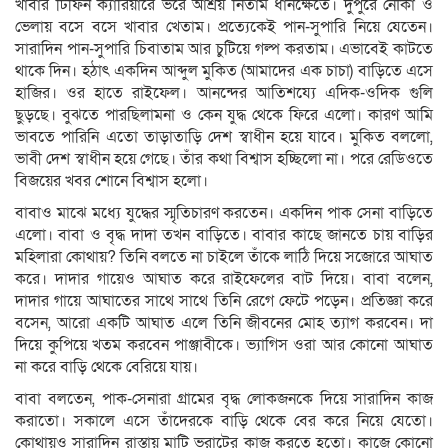
খাবার টিফিন ক্যারিয়ারে ভরে আশ্রয় নিতাম ধানক্ষেতে। দুপুরে নৌকা ও
ভেলায় বসে বসে খাবার খেতাম। প্রত্যেকেই পান-সুপারি নিয়ে যেতেন।
সারাদিন পান-সুপারি চিবাতাম আর চুটিয়ে গল্প করতাম। এভাবেই কাটতে
থাকে দিন। হঠাৎ একদিন আব্দুল মুকিত (আমাদের এক চাচা) বাড়িতে এসে
হাজির। ওর হাতে রাইফেল। আনন্দের আতিশয্যে এদিক-ওদিক গুলি
ছুড়ছে। বুঝতে পারছিলামনা ও কেন যুদ্ধ থেকে ফিরে এলো। কারণ আমি
ভাবতে পারিনি এতো তাড়াতাড়ি দেশ স্বাধীন হয়ে যাবে। মুকিত বললো,
ভাবী দেশ স্বাধীন হয়ে গেছে। তাঁর কথা বিশ্বাস হচ্ছিলো না। পরে রেডিওতে
বিজয়ের খবর শোনে বিশ্বাস হলো।
বাবাও মাঝে মধ্যে যুদ্ধের স্মৃতিচারণ করতেন। একদিন পাক সেনা বাড়িতে
এলো। বাবা ও বৃদ্ধ দাদা তখন বাড়িতে। বাবার কাছে জানতে চায় বাড়ির
মহিলারা কোথায়? তিনি বলতে না চাইলে তাঁকে লাঠি দিয়ে সজোরে আঘাত
করে। দাদার গায়েও আঘাত করে রাইফেলের বাট দিয়ে। বাবা বলেন,
দাদার গায়ে আঘাতের সাথে সাথে তিনি রেগে ফেটে পড়েন। প্রতিজ্ঞা করে
বসেন, আরো একটি আঘাত এলে তিনি জীবনের মোহ ত্যাগ করবেন। দা
দিয়ে কুপিয়ে খতম করবেন পাঞ্জাবীকে। ভ্যাগিস ওরা আর কোনো আঘাত
না করে বাড়ি থেকে বেরিয়ে যায়।
বাবা বলতেন, পাক-সেনারা গ্রামের বৃদ্ধ লোকজনকে দিয়ে সারাদিন কাজ
করাতো। সকালে এসে তাঁদেরকে বাড়ি থেকে বের করে নিয়ে যেতো।
কোথায়ও সারাদিন রাস্তায় মাটি ভরাটের কাজ করতে হতো। কাজে কোনো