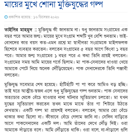
মায়ের মুখে শোনা মুক্তিযুদ্ধের গল্প
প্রকাশিত হয়েছে : ১৬ ডিসেম্বর ২০২০
তাইসির মাহমুদ ::
মুক্তিযুদ্ধ কী জানতাম না। শুধু জানতাম সংগ্রামের এক
বছর পরে আমার জন্ম। মায়ের মুখে সংগ্রাম শব্দটি খুব বেশি শুনতাম। ভাই-
বোনদের কার বয়স কত-এমন প্রশ্নে মা স্বাধীনতা সংগ্রামকে মাইলফলক
হিশেবে ব্যবহার করতেন। বলতেন সংগ্রামের ৫ বছর আগে কিংবা ১ বছর
পরে। আমার জন্ম সংগ্রামের ১ বছর পরে এ কথা তিনি প্রায়ই বলতেন।
সংগ্রামের সময় আমি মায়ের গর্ভে ছিলাম। মা পাক-সেনাদের ধাওয়া খেয়ে
আমাকে পেটে নিয়ে অনেক দৌঁড়িয়েছেন। পাক সেনাদেরকে তিনি পঞ্জাবী
বলতেন।
মুক্তিযুদ্ধ সবেমাত্র শেষ হয়েছে। হাঁটিহাঁটি পা পা করে আমিও বড় হচ্ছি।
তাই ঘরে আত্মীয়-স্বজন এলে শুধু মুক্তিযুদ্ধের গল্প শুনতাম। পাক সেনাদের
অত্যাচার থেকে বেঁচে যাওয়ার নানা ঘটনার স্মৃতিচারণ চলতো। মা যখন
যুদ্ধের স্মৃতিচারণ করতেন তখন মাঝে মাঝে তাঁর গা শিউরে উঠতে
দেখতাম। একটি গল্প মা প্রায়শই বলতেন। বলতেন, আমার তো বেঁচে
থাকার কথা ছিলো না। কীভাবে বেঁচে গেলাম জানি না। সেদিন বাড়িতে
আসে পাকসেনাদের একটি দল। আমি তাঁদের দেখে দৌঁড় দিই। ওরা
আমাকে দাঁড়াতে বলে। আমি দৌঁড়াতে থাকি। ওরা বলে, না-দাঁড়ালে গুলি