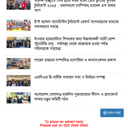
আনন্দ-উচ্ছ্বাসে শেষ হলো লন্ডন বাংলা প্রেস ক্লাবের ফুটবল
টুর্নামেন্ট ২০২৫ : ওয়ানবাংলা চ্যাম্পিয়ন, চ্যানেল এস রানার
আপ
ইস্ট হ্যান্ডস ব্যাডমিন্টন টুর্নামেন্ট রেকর্ড অংশগ্রহণের মাধ্যমে
সফলভাবে সমাপ্ত
টাওয়ার হ্যামলেটসে শিশুদের জন্য উচ্চাকাঙ্ক্ষী আর্লি হেল্প
স্ট্র্যাটেজি চালু : গর্ভাবস্থা থেকে প্রাপ্তবয়স্ক হওয়া পর্যন্ত
পরিবারকে সহায়তা
শাহেদ রাহমান সম্পাদিত ম্যাগাজিন ও কাব্যসংকলন প্রকাশ
এমসিএর দ্বি-বার্ষিক সাধারণ সভা ও নির্বাচন সম্পন্ন
বাংলাদেশ খেলাফত মজলিস যুক্তরাজ্যের লীডস ও ব্রাডফোর্ড
শাখার নতুন কমিটি গঠন
আরও খবর
To place an advert here,
Please call on 020 3540 0942